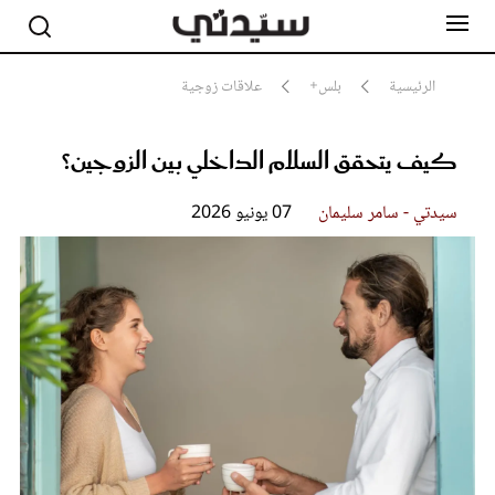
الرئيسية
بلس+
علاقات زوجية
كيف يتحقق السلام الداخلي بين الزوجين؟
مشاهير
أناقة
جمال
سيدتي - سامر سليمان
07 يونيو 2026
صحة ورشاقة
سيدتي وطفلك
لايف ستايل
بلس+
فيديو
مطبخ سيدتي
مقالات الرأي
ستايل
تقارير