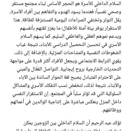
السلام الداخلي للأسرة هو الحجر الأساس لبناء مجتمع مستقر
وصحي نفسياً؛ فعندما يسود الهدوء والتفاهم بين أفراد الأسرة،
يقل التوتر وتختفي الصراعات اليومية المستنزفة للطاقة. هذا
الاستقرار يوفر بيئة آمنة للأطفال؛ ما يعزز ثقتهم بأنفسهم
ويدعم نموهم العقلي والعاطفي السليم. كما يسهم السلام
الأسري في تحسين التحصيل الدراسي للأبناء، نتيجة غياب
الضغوطات النفسية والمشاحنات المنزلية. بالإضافة إلى ذلك،
يقوي الترابط الاجتماعي ويجعل الأفراد أكثر قدرة على مواجهة
التحديات الخارجية بروح إيجابية. التواصل الفعَّال والمبني
على الاحترام المتبادل يصبح لغة الحوار السائدة بين الآباء
والأبناء. نتيجة لذلك، تنخفض نسب التفكك الأسري والمشاكل
السلوكية التي قد تؤثر سلباً في المجتمع. إن الاستقرار النفسي
داخل المنزل ينعكس مباشرة على إنتاجية الوالدين في أعمالهم
ووظائفهم.
تؤكد عبد الرحيم أن السلام الداخلي بين الزوجين يمكن