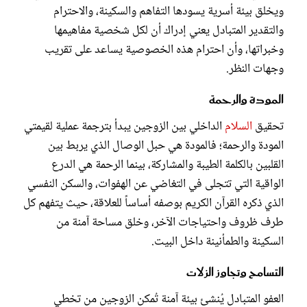
ويخلق بيئة أسرية يسودها التفاهم والسكينة، والاحترام
والتقدير المتبادل يعني إدراك أن لكل شخصية مفاهيمها
وخبراتها، وأن احترام هذه الخصوصية يساعد على تقريب
وجهات النظر.
المودة والرحمة
تحقيق
السلام
الداخلي بين الزوجين يبدأ بترجمة عملية لقيمتي
المودة والرحمة؛ فالمودة هي حبل الوصال الذي يربط بين
القلبين بالكلمة الطيبة والمشاركة، بينما الرحمة هي الدرع
الواقية التي تتجلى في التغاضي عن الهفوات، والسكن النفسي
الذي ذكره القرآن الكريم بوصفه أساساً للعلاقة، حيث يتفهم كل
طرف ظروف واحتياجات الآخر، وخلق مساحة آمنة من
السكينة والطمأنينة داخل البيت.
التسامح وتجاوز الزلات
العفو المتبادل يُنشئ بيئة آمنة تُمكن الزوجين من تخطي