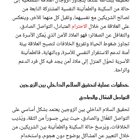
تحقيقه ببساطة عندما يتجاوز الزوجان العلاقة السطحية إلى
حالة من السكينة والطمأنينة النفسية المشتركة النابعة من
تصالح الشريكين مع نفسيهما، وتقبل كل منهما للآخر، وينعكس
على العلاقة من خلال
الاحترام
المتبادل، التواصل الصادق،
والتغافل عن الصغائر؛ فهو الملاذ الآمن الذي يُمكن الأسرة من
تجاوز ضغوط الحياة وتفريغ الخلافات لتصبح العلاقة بيئة
آمنة تدعم الاستقرار النفسي للأسرة، وبالنهاية، فالطمأنينة
الأسرية تحوِّل المنزل إلى ملاذ آمن يجد فيه كل فرد الدعم
والراحة.
خطوات عملية لتحقيق السلام الداخلي بين الزوجين
التواصل الفعَّال والصادق
تحقيق السلام الداخلي بين الزوجين يعتمد بشكل أساسي على
التواصل الفعَّال والصادق، حيث يبني جسوراً من الثقة، ويُذيب
الخلافات، ويُرسخ حالة السكينة والطمأنينة بين الشريكين، من
خلال التعبير عن المشاكل بوضوح دون هجوم، واستخدام