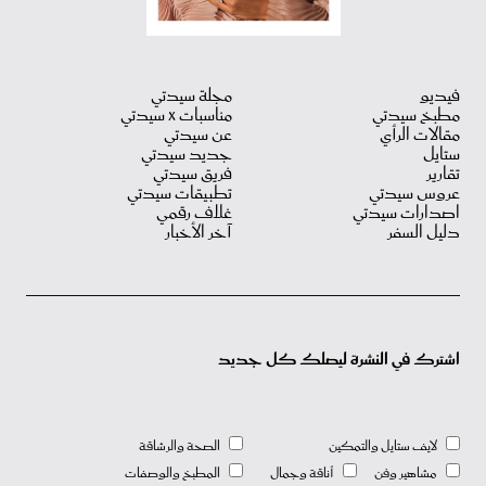
فيديو
مجلة سيدتي
مطبخ سيدتي
مناسبات X سيدتي
مقالات الرأي
عن سيدتي
ستايل
جديد سيدتي
تقارير
فريق سيدتي
عروس سيدتي
تطبيقات سيدتي
اصدارات سيدتي
غلاف رقمي
دليل السفر
آخر الأخبار
اشترك في النشرة ليصلك كل جديد
لايف ستايل والتمكين
الصحة والرشاقة
مشاهير وفن
أناقة وجمال
المطبخ والوصفات