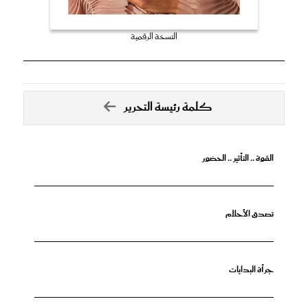
النسخة الرقمية
كلمة رئيسة التحرير
القوة .. التأثير .. الحضور
تصدق الأحلام
جرأة البدايات