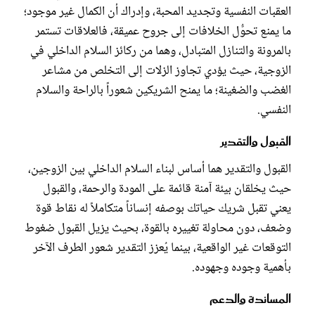
العقبات النفسية وتجديد المحبة، وإدراك أن الكمال غير موجود؛
ما يمنع تحوُّل الخلافات إلى جروح عميقة، فالعلاقات تستمر
بالمرونة والتنازل المتبادل، وهما من ركائز السلام الداخلي في
الزوجية، حيث يؤدي تجاوز الزلات إلى التخلص من مشاعر
الغضب والضغينة؛ ما يمنح الشريكين شعوراً بالراحة والسلام
النفسي.
القبول والتقدير
القبول والتقدير هما أساس لبناء السلام الداخلي بين الزوجين،
حيث يخلقان بيئة آمنة قائمة على المودة والرحمة، والقبول
يعني تقبل شريك حياتك بوصفه إنساناً متكاملاً له نقاط قوة
وضعف، دون محاولة تغييره بالقوة، بحيث يزيل القبول ضغوط
التوقعات غير الواقعية، بينما يُعزز التقدير شعور الطرف الآخر
بأهمية وجوده وجهوده.
المساندة والدعم