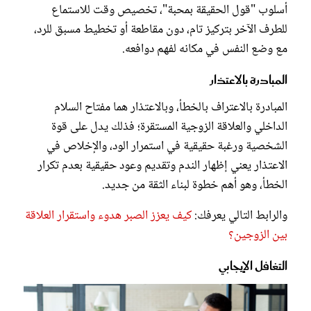
أسلوب "قول الحقيقة بمحبة"، تخصيص وقت للاستماع
للطرف الآخر بتركيز تام، دون مقاطعة أو تخطيط مسبق للرد،
مع وضع النفس في مكانه لفهم دوافعه.
المبادرة بالاعتذار
المبادرة بالاعتراف بالخطأ، وبالاعتذار هما مفتاح السلام
الداخلي والعلاقة الزوجية المستقرة؛ فذلك يدل على قوة
الشخصية ورغبة حقيقية في استمرار الود، والإخلاص في
الاعتذار يعني إظهار الندم وتقديم وعود حقيقية بعدم تكرار
الخطأ، وهو أهم خطوة لبناء الثقة من جديد.
والرابط التالي يعرفك:
كيف يعزز الصبر هدوء واستقرار العلاقة
بين الزوجين؟
التغافل الإيجابي