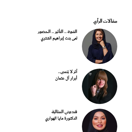
مقالات الرأي
القوة .. التأثير .. الحضور
لمى بنت إبراهيم الشثري
أثر لا يُنسى..
أبرار آل عثمان
قدوتي المثاليّة
الدكتورة مايا الهواري