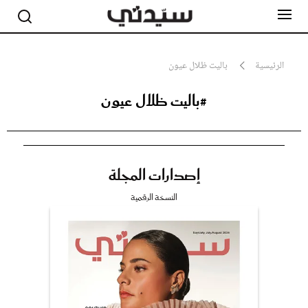
الرئيسية
باليت ظلال عيون
#باليت ظلال عيون
مشاهير
أناقة
جمال
صحة ورشاقة
سيدتي وطفلك
إصدارات المجلة
لايف ستايل
بلس+
النسخة الرقمية
فيديو
مطبخ سيدتي
مقالات الرأي
ستايل
تقارير