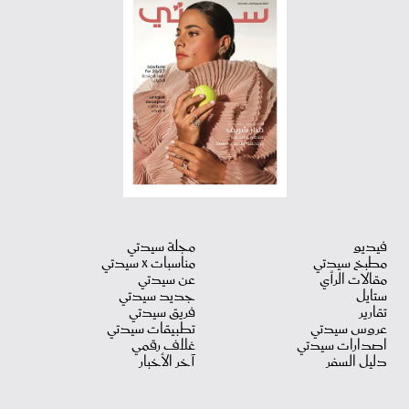
فيديو
مجلة سيدتي
مطبخ سيدتي
مناسبات X سيدتي
مقالات الرأي
عن سيدتي
ستايل
جديد سيدتي
تقارير
فريق سيدتي
عروس سيدتي
تطبيقات سيدتي
اصدارات سيدتي
غلاف رقمي
دليل السفر
آخر الأخبار