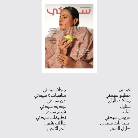
فيديو
مجلة سيدتي
مطبخ سيدتي
مناسبات X سيدتي
مقالات الرأي
عن سيدتي
ستايل
جديد سيدتي
تقارير
فريق سيدتي
عروس سيدتي
تطبيقات سيدتي
اصدارات سيدتي
غلاف رقمي
دليل السفر
آخر الأخبار