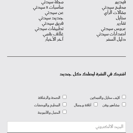
فيديو
مجلة سيدتي
مطبخ سيدتي
مناسبات X سيدتي
مقالات الرأي
عن سيدتي
ستايل
جديد سيدتي
تقارير
فريق سيدتي
عروس سيدتي
تطبيقات سيدتي
اصدارات سيدتي
غلاف رقمي
دليل السفر
آخر الأخبار
اشترك في النشرة ليصلك كل جديد
لايف ستايل والتمكين
الصحة والرشاقة
مشاهير وفن
أناقة وجمال
المطبخ والوصفات
الحمل والأمومة