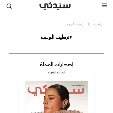
الرئيسية
ترطيب الوجه
#ترطيب الوجه
مشاهير
أناقة
جمال
صحة ورشاقة
سيدتي وطفلك
إصدارات المجلة
لايف ستايل
بلس+
النسخة الرقمية
فيديو
مطبخ سيدتي
مقالات الرأي
ستايل
تقارير