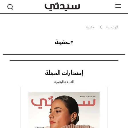
الرئيسية
حقيبة
#حقيبة
مشاهير
أناقة
جمال
صحة ورشاقة
سيدتي وطفلك
إصدارات المجلة
لايف ستايل
بلس+
النسخة الرقمية
فيديو
مطبخ سيدتي
مقالات الرأي
ستايل
تقارير