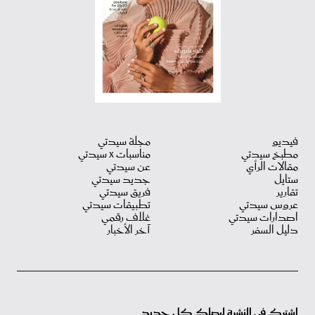
فيديو
مجلة سيدتي
مطبخ سيدتي
مناسبات X سيدتي
مقالات الرأي
عن سيدتي
ستايل
جديد سيدتي
تقارير
فريق سيدتي
عروس سيدتي
تطبيقات سيدتي
اصدارات سيدتي
غلاف رقمي
دليل السفر
آخر الأخبار
اشترك في النشرة ليصلك كل جديد