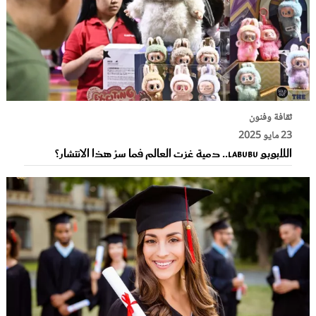
ثقافة وفنون
23 مايو 2025
اللابوبو Labubu.. دمية غزت العالم فما سرُ هذا الانتشار؟