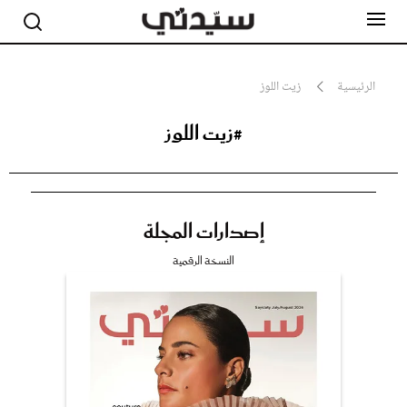
الرئيسية
زيت اللوز
#زيت اللوز
مشاهير
أناقة
جمال
صحة ورشاقة
سيدتي وطفلك
إصدارات المجلة
لايف ستايل
بلس+
النسخة الرقمية
فيديو
مطبخ سيدتي
مقالات الرأي
ستايل
تقارير