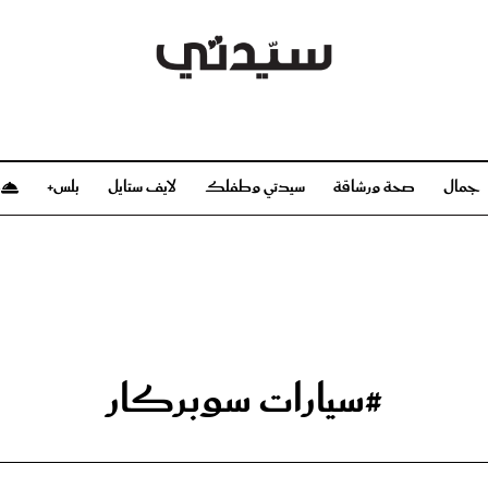
جمال
صحة ورشاقة
سيدتي وطفلك
لايف ستايل
بلس+
م
صحة ورشاقة
سيدتي وطفلك
بشرة
صحة
الحمل والولادة
ريحات
رشاقة و تغذية
مولودك
وعطور
أطفال ومراهقون
صحة الطفل
#سيارات سوبركار
مجلة سيدتي
مناسبات X سيدتي
ديو
عن سيدتي
بخ سيدتي
فريق سيدتي