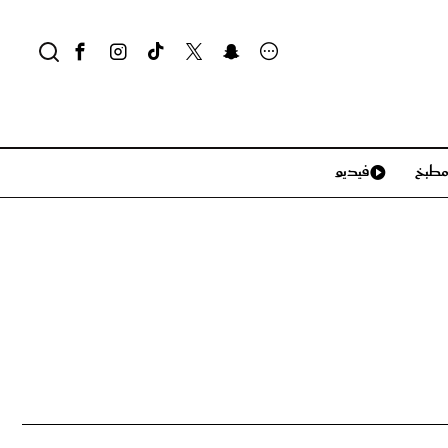
طبخ
فيديو
لايف ستايل
سياحة وسفر
منزل وديكور
تكنولوجيا