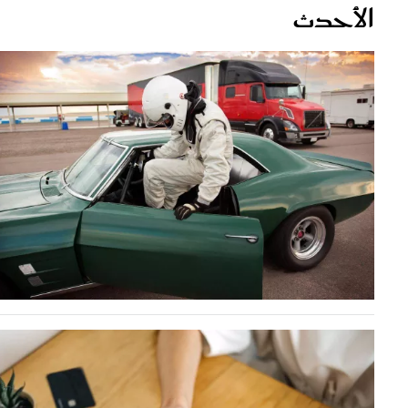
قصص ملهمة
مق
شباب وبنات
ست
علاقات زوجية
تق
عر