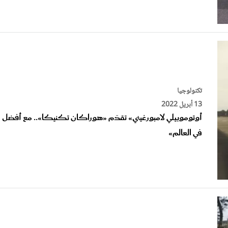
تكنولوجيا
13 أبريل 2022
أوتوموبيلي لامبورغيني» تقدّم «هوراكان تكنيكا».. مع أفضل الم
في العالم»