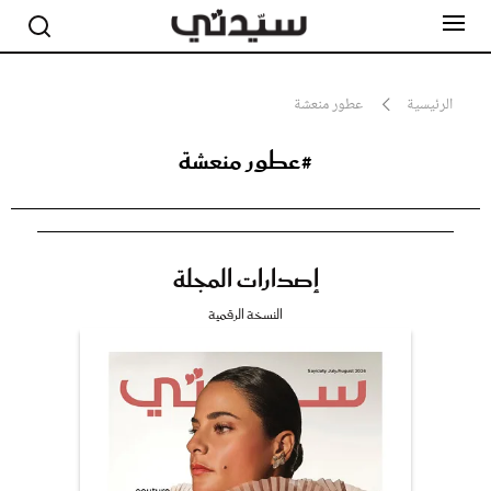
الرئيسية
عطور منعشة
#عطور منعشة
مشاهير
أناقة
جمال
صحة ورشاقة
سيدتي وطفلك
إصدارات المجلة
لايف ستايل
بلس+
النسخة الرقمية
فيديو
مطبخ سيدتي
مقالات الرأي
ستايل
تقارير