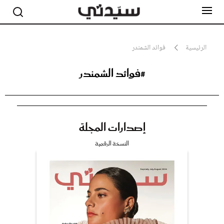
الرئيسية
فوائد الشمندر
#فوائد الشمندر
مشاهير
أناقة
جمال
صحة ورشاقة
سيدتي وطفلك
إصدارات المجلة
لايف ستايل
بلس+
النسخة الرقمية
فيديو
مطبخ سيدتي
مقالات الرأي
ستايل
تقارير