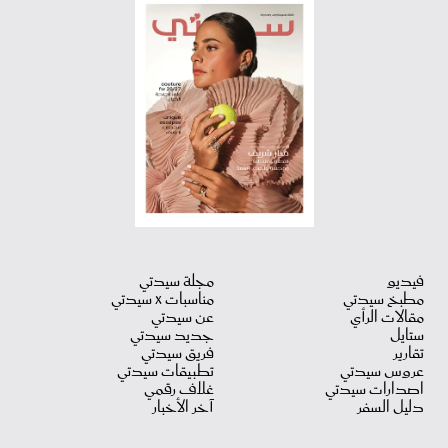
فيديو
مجلة سيدتي
مطبخ سيدتي
مناسبات X سيدتي
مقالات الرأي
عن سيدتي
ستايل
جديد سيدتي
تقارير
فريق سيدتي
عروس سيدتي
تطبيقات سيدتي
اصدارات سيدتي
غلاف رقمي
دليل السفر
آخر الأخبار