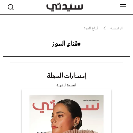
الرئيسية
قناع الموز
#قناع الموز
مشاهير
أناقة
جمال
صحة ورشاقة
سيدتي وطفلك
إصدارات المجلة
لايف ستايل
بلس+
النسخة الرقمية
فيديو
مطبخ سيدتي
مقالات الرأي
ستايل
تقارير