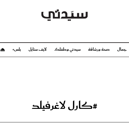
جمال
صحة ورشاقة
سيدتي وطفلك
لايف ستايل
بلس+
م
صحة ورشاقة
سيدتي وطفلك
بشرة
صحة
الحمل والولادة
ريحات
رشاقة و تغذية
مولودك
وعطور
أطفال ومراهقون
صحة الطفل
#كارل لاغرفيلد
مجلة سيدتي
مناسبات X سيدتي
ديو
عن سيدتي
بخ سيدتي
فريق سيدتي