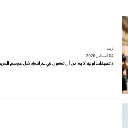
الات الرأي
تطبيقات سيدتي
ايل
دليل السفر
ارير
آخر الأخبار
وس سيدتي
مجلة سيد
أزياء
04 أغسطس 2026
غلاف رف
5 تنسيقات لونية لا بد من أن تكون في خزانتكِ قبل موسم الخريف
أزياء