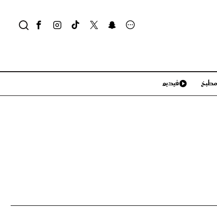
طبخ
فيديو
لايف ستايل
سياحة وسفر
منزل وديكور
تكنولوجيا