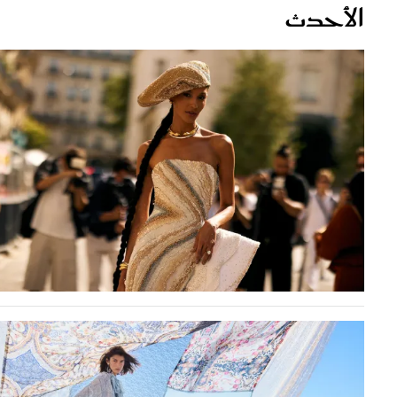
قصص ملهمة
مق
شباب وبنات
ست
علاقات زوجية
تق
عر