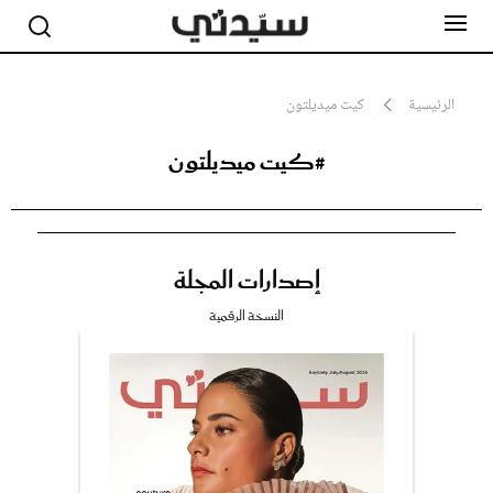
الرئيسية
كيت ميديلتون
#كيت ميديلتون
مشاهير
أناقة
جمال
صحة ورشاقة
سيدتي وطفلك
إصدارات المجلة
لايف ستايل
بلس+
النسخة الرقمية
فيديو
مطبخ سيدتي
مقالات الرأي
ستايل
تقارير