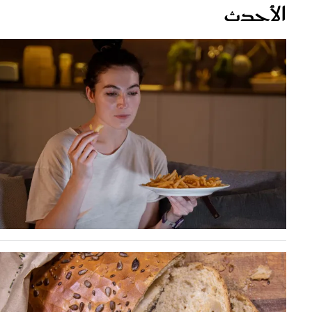
قصص ملهمة
مق
شباب وبنات
ست
علاقات زوجية
تق
عر