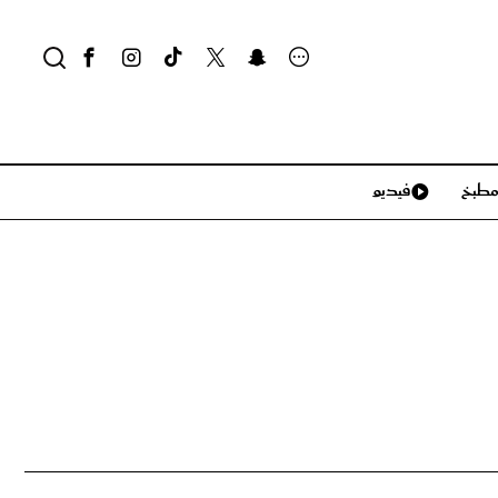
طبخ
فيديو
لايف ستايل
سياحة وسفر
منزل وديكور
تكنولوجيا