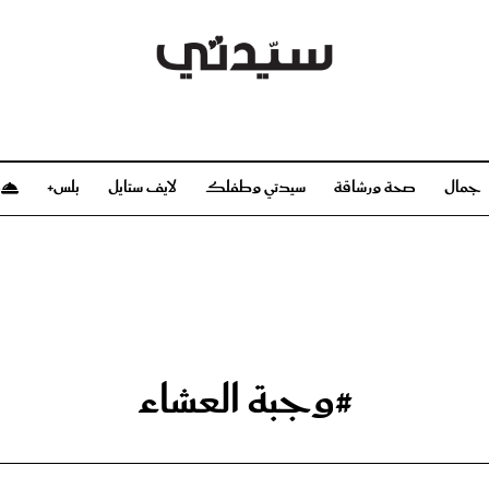
جمال
صحة ورشاقة
سيدتي وطفلك
لايف ستايل
بلس+
م
صحة ورشاقة
سيدتي وطفلك
بشرة
صحة
الحمل والولادة
ريحات
رشاقة و تغذية
مولودك
وعطور
أطفال ومراهقون
صحة الطفل
#وجبة العشاء
مجلة سيدتي
مناسبات X سيدتي
ديو
عن سيدتي
بخ سيدتي
فريق سيدتي