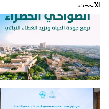
قصص ملهمة
مق
شباب وبنات
ست
علاقات زوجية
تق
عر