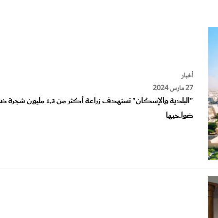
الات الرأي
تطبيقات سيدتي
ايل
دليل السفر
ارير
آخر الأخبار
وس سيدتي
أخبار
مجلة سيد
27 مارس 2024
"البلدية والإسكان" تستهدف زراعة أكثر من 1,3 مليون
غلاف رف
ضواحيها
أخبار