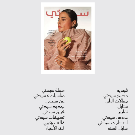
فيديو
مجلة سيدتي
مطبخ سيدتي
مناسبات X سيدتي
مقالات الرأي
عن سيدتي
ستايل
جديد سيدتي
تقارير
فريق سيدتي
عروس سيدتي
تطبيقات سيدتي
اصدارات سيدتي
غلاف رقمي
دليل السفر
آخر الأخبار