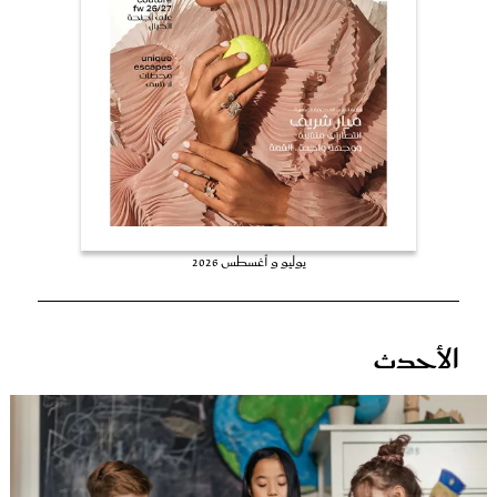
عروس سيدتي
يوليو و أغسطس 2026
مجلة سيدتي
الأحدث
غلاف رفمي