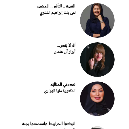
القوة .. التأثير .. الحضور
لمى بنت إبراهيم الشثري
أثر لا يُنسى..
أبرار آل عثمان
قدوتي المثاليّة
الدكتورة مايا الهواري
اتركوا الخرابيط واستمتعوا بجنة