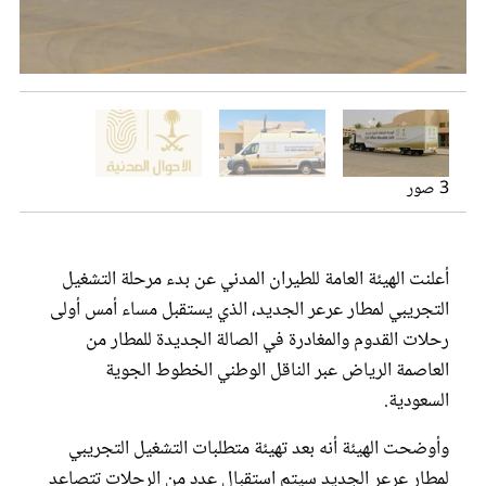
عروس سيدتي
تقدم الوحدة المتنقلة للأحوال المدنية، للمستفيدين العديد من
الخدمات
3 صور
الأحوال المدنية المتنقلة تقدم خدماتها في 71 موقعًا بالمملكة
أعلنت الهيئة العامة للطيران المدني عن بدء مرحلة التشغيل
التجريبي لمطار عرعر الجديد، الذي يستقبل مساء أمس أولى
مجلة سيدتي
رحلات القدوم والمغادرة في الصالة الجديدة للمطار من
العاصمة الرياض عبر الناقل الوطني الخطوط الجوية
غلاف رفمي
السعودية.
وأوضحت الهيئة أنه بعد تهيئة متطلبات التشغيل التجريبي
لمطار عرعر الجديد سيتم استقبال عدد من الرحلات تتصاعد