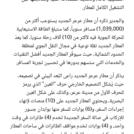
التشغيل الكامل للمطار.
والجدير ذكره أن مطار عرعر الجديد يستوعب أكثر من
(1,039,000) مسافر سنوياً، كما ستبلغ الطاقة الاستيعابية
للحركة الجوية فيه لأكثر من (10) آلاف رحلة سنويا، كما يعدّ
المطار الجديد نقلة نوعية في مجال النقل الجوي لمنطقة
الحدود الشمالية، حيث سيوفّر المطار الجديد أفضل التقنيات
والخدمات التي ستسهم بدورها في تحسين تجربة المسافر.
يذكر أن مطار عرعر الجديد راعى البُعد البيئي في تصميمه،
حيث يُشكل التصميم الخارجي حرف "العين" الذي يرمز
للحرف الأول من مدينة عرعر، وكذلك على شكل العين
البصرية، ويحتوي المطار الجديد على (10) منصات لإنهاء
إجراءات السفر، و(6) بوابات للسفر منها بوابتان جسور
للإركاب في صالة السفر الجديدة تخدم (4) طائرات في وقت
واحد، و (4) بوابات تخدم مواقف الطائرات في ساحات المطار