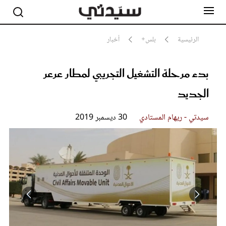
الرئيسية
بلس+
أخبار
بدء مرحلة التشغيل التجريبي لمطار عرعر
مشاهير
أناقة
الجديد
جمال
صحة ورشاقة
سيدتي وطفلك
سيدتي - ريهام المستادي
30 ديسمبر 2019
لايف ستايل
بلس+
فيديو
مطبخ سيدتي
مقالات الرأي
ستايل
تقارير