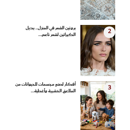
بروتين الشعر في المنزل.. بديل
2
الكيراتين لشعر ناعم...
أفكار لصنع مجسمات للحيوانات من
3
الملاعق الخشبية وأغطية...