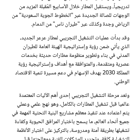
تدريجياً، ويستقبل المطار خلال الأسابيع المُقبلة المزيد من
الوجهات للصالة الجديدة عبر "الخطوط الجوية السعودية" من
الرياض وجدة وكذلك عبر "طيران ناس" من الدمام.
وقد بدأت عمليات التشغيل التجريبي لمطار عرعر الجديد،
الذي يأتي ضمن رؤية وإستراتيجية الهيئة العامة للطيران
المدني في بناء وتطوير منظومة مطارات حديثة بخدمات
عصرية ومتقدمة، والمتوافقة مع أهداف وإستراتيجية رؤية
المملكة 2030 بهدف الإسهام في دعم مسيرة تنمية الاقتصاد
الوطني.
وتعد مرحلة التشغيل التجريبي إحدى أهم الآليات المعتمدة
عالميا قبل تشغيل المطارات بالكامل، وهو نهج علمي وعملي
يتم اعتماده عند تنفيذ معظم مشاريع البنية التحتية المهمة في
جميع أنحاء العالم، ما يسمح باختبار المرافق الحيوية وكفاءة
تشغيلها بطريقة آمنة ومدروسة، بالتركيز على اختبار الأنظمة
التشغيلية كافة، وتحديد المشكلات الفنية ومعالجتها قبل