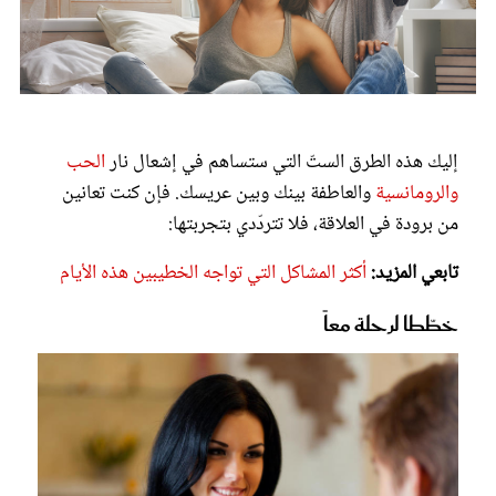
عروس سيدتي
إليك هذه الطرق الستّ التي ستساهم في إشعال نار
الحب
والرومانسية
والعاطفة بينك وبين عريسك. فإن كنت تعانين
من برودة في العلاقة، فلا تتردّدي بتجربتها:
تابعي المزيد:
أكثر المشاكل التي تواجه الخطيبين هذه الأيام
خطّطا لرحلة معاً
مجلة سيدتي
غلاف رقمي