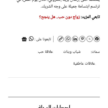
ترتسم ابتسامة جميلة على وجه الشريك.
تابعي المزيد:
زواج دون حب.. هل ينجح؟
تابعونا على :
شباب وبنات
علاقة حب
سمات:
علاقات عاطفية
إصدارات المجلة