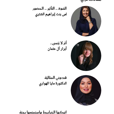
القوة .. التأثير .. الحضور
لمى بنت إبراهيم الشثري
أثر لا يُنسى..
أبرار آل عثمان
قدوتي المثاليّة
الدكتورة مايا الهواري
اتركوا الخرابيط واستمتعوا بجنة