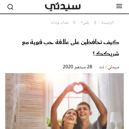
الرئيسية
بلس+
شباب وبنات
كيف تحافظين على علاقة حب قوية مع
مشاهير
أناقة
شريكك؟
جمال
صحة ورشاقة
سيدتي وطفلك
سيدتي - نت
28 سبتمبر 2020
لايف ستايل
بلس+
فيديو
مطبخ سيدتي
مقالات الرأي
ستايل
تقارير