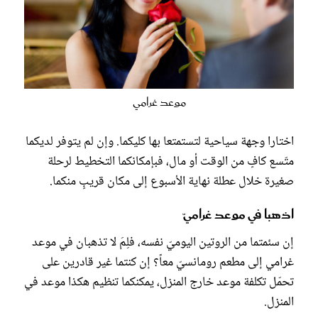
موعد غرامي
اختارا وجهة سياحية لتستمتعا بها كليكما. وإن لم يتوفر لديكما
متّسع كافٍ من الوقت أو مال، فبإمكانكما التخطيط لرحلة
صغيرة خلال عطلة نهاية الأسبوع إلى مكان قريبٍ منكما.
اذهبا في موعد غراميّ
إن سئمتما من الروتين اليوميّ نفسه، فلِمَ لا تذهبان في موعد
غرامي إلى مطعم رومانسيّ معاً؟ إن كنتما غير قادرين على
تحمّل تكلفة موعد خارج المنزل، يمكنكما تنظيم هكذا موعد في
المنزل.