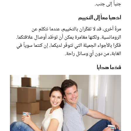
جنباً إلى جنب.
اذهبا معاً إلى التخييم
مرةً أخرى، قد لا تفكّران بالتخييم، عندما نتكلم عن
الرومانسية. ولكنها مغامرة يمكن أن توطّد أوصال علاقتكما.
فكّرا بالأجواء الجميلة التي تتوفّر لديكما، إن كنتما سوياً في
الغابة، من دون أيّ وسائل راحة.
قدّما هدايا