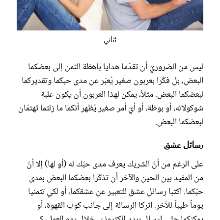
ثنائي
ليس من الضروريّ أن تقدّما هدايا باهظة الثمن إلى بعضكما
البعض، بل فكّرا بعربون صغير يُعبّر عن مدى حبكما وتقديركما
لبعضكما البعض. مثلاً، يمكن لهذا العربون أن يكون علبة
شوكولاته، أو بوظة، أو أيّ أمر صغير يُظهر أنكما ما زلتما تهتمّان
لبعضكما البعض.
رسائل عشق
على الرغم من أنّ الشريك يعرف مدى حبّك له (أو لها) إلا أنّ
من المفيد بين الحين والآخر أن تذكّرا بعضكما البعض بمدى
حبّكما. اكتبا رسائل عشق للتعبير عن عشقكما، أو لكي تتمنيا
يوماً طيباً للآخر. اتركا الرسالة إلى جانب كوب القهوة، أو
يمكنكما حتّى إرسال بريد إلكترونيّ، خلال يوم العمل، كي