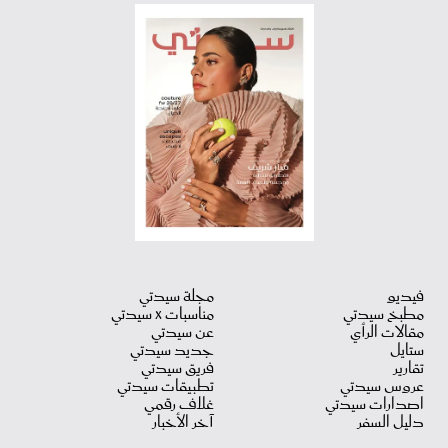
فيديو
مجلة سيدتي
مطبخ سيدتي
مناسبات X سيدتي
مقالات الرأي
عن سيدتي
ستايل
جديد سيدتي
تقارير
فريق سيدتي
عروس سيدتي
تطبيقات سيدتي
اصدارات سيدتي
غلاف رقمي
دليل السفر
آخر الأخبار