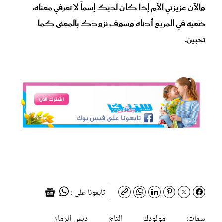
والآن عزيزتي الأم إذا كان لديك إسماً لا تعرفي معناه،
ضعيه في المربع أدناه وسوف نزودك بالمعنى كما
تحبين.
تابعونا على :
مولودك
التاج
دبس الرمان
سمات: