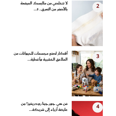
لا تتخلصي من ملابسك المبقعة
2
بالأصفر من التعرق.. 5...
أفكار لصنع مجسمات للحيوانات من
3
الملاعق الخشبية وأغطية...
مَن هي جورجينا رودريغيز؟ مِن
4
عارضة أزياء إلى شريكة...