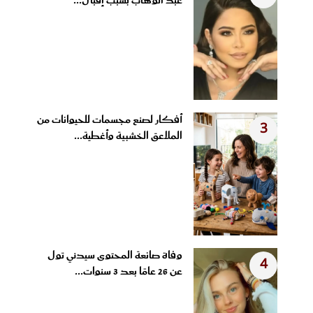
عبد الوهاب بسبب إقبال...
أفكار لصنع مجسمات للحيوانات من
3
الملاعق الخشبية وأغطية...
وفاة صانعة المحتوى سيدني تول
4
عن 26 عامًا بعد 3 سنوات...