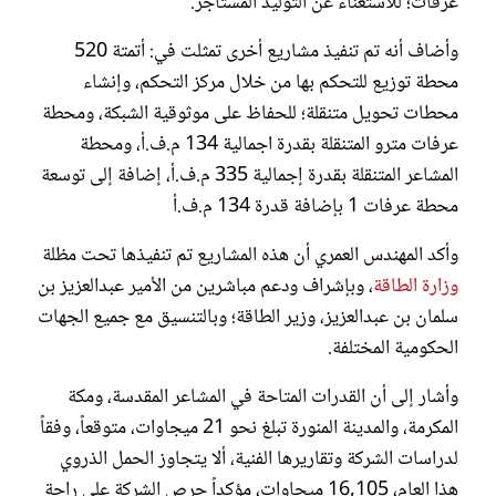
عرفات؛ للاستغناء عن التوليد المستأجر.
وأضاف أنه تم تنفيذ مشاريع أخرى تمثلت في: أتمتة 520
محطة توزيع للتحكم بها من خلال مركز التحكم، وإنشاء
محطات تحويل متنقلة؛ للحفاظ على موثوقية الشبكة، ومحطة
عرفات مترو المتنقلة بقدرة اجمالية 134 م.ف.أ، ومحطة
المشاعر المتنقلة بقدرة إجمالية 335 م.ف.أ، إضافة إلى توسعة
محطة عرفات 1 بإضافة قدرة 134 م.ف.أ
وأكد المهندس العمري أن هذه المشاريع تم تنفيذها تحت مظلة
وزارة الطاقة
، وبإشراف ودعم مباشرين من الأمير عبدالعزيز بن
سلمان بن عبدالعزيز، وزير الطاقة؛ وبالتنسيق مع جميع الجهات
الحكومية المختلفة.
وأشار إلى أن القدرات المتاحة في المشاعر المقدسة، ومكة
المكرمة، والمدينة المنورة تبلغ نحو 21 ميجاوات، متوقعاً، وفقاً
لدراسات الشركة وتقاريرها الفنية، ألا يتجاوز الحمل الذروي
هذا العام، 16,105 ميجاوات، مؤكداً حرص الشركة على راحة