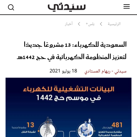
الرئيسية
بلس+
أخبار
السعودية للكهرباء: 13 مشروعًا جديدًا
مشاهير
أناقة
لتعزيز المنظومة الكهربائية في حج 1442هـ
جمال
صحة ورشاقة
سيدتي وطفلك
سيدتي - ريهام المستادي
18 يوليو 2021
لايف ستايل
بلس+
فيديو
مطبخ سيدتي
مقالات الرأي
ستايل
تقارير