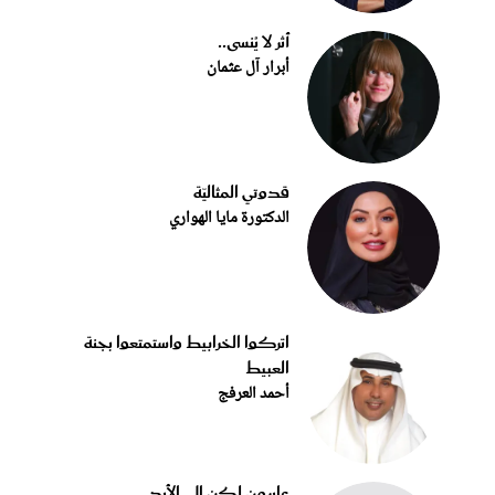
أثر لا يُنسى..
أبرار آل عثمان
قدوتي المثاليّة
الدكتورة مايا الهواري
اتركوا الخرابيط واستمتعوا بجنة
العبيط
أحمد العرفج
عابرون لكن إلى الأبد