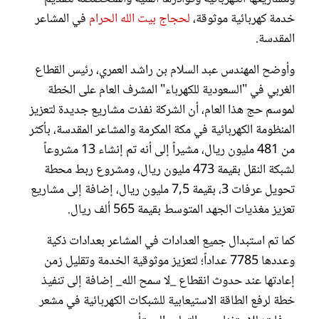
خدمة كهربائية موثوقة،
لحجاج بيت الله الحرام
في المشاعر
المقدسة.
وأوضح المهندس عبد السلام بن راشد العمري، رئيس القطاع
الغربي في "السعودية للكهرباء" المشرف العام على الخطة
لموسم حج هذا العام، أن الشركة نفذت مشاريع جديدة لتعزيز
المنظومة الكهربائية في مكة المكرمة والمشاعر المقدسة، بأكثر
من 481 مليون ريال، مشيراً إلى أنه تم إنشاء 13 مشروعاً
لشبكة النقل بقيمة 473 مليون ريال، ومشروع ربط محطة
تحويل عرفات 3، بقيمة 7,5 مليون ريال، إضافة إلى مشاريع
تعزيز مغذيات الجهد المتوسط بقيمة 565 ألف ريال.
كما تم استبدال جميع العدادات في المشاعر بعدادات ذكية
وعددها 7785 عداداً؛ لتعزيز موثوقية الخدمة وتقليل زمن
إعادتها عند حدوث انقطاع _لا سمح الله_ إضافة إلى تنفيذ
خطة لرفع الطاقة الاستيعابية للشبكات الكهربائية في مشعر