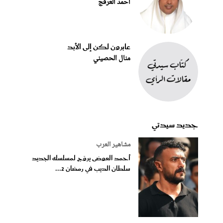
أحمد العرفج
عابرون لكن إلى الأبد
منال الحصيني
جديد سيدتي
مشاهير العرب
أحمد العوضى يروّج لمسلسله الجديد
سلطان الديب في رمضان 2...