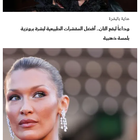
عناية بالبشرة
وداعاً لبقع التان.. أفضل المقشرات الطبيعية لبشرة برونزية
بلمسة ذهبية