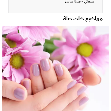
سيدتي - ميرنا عباس
مواضيع ذات صلة