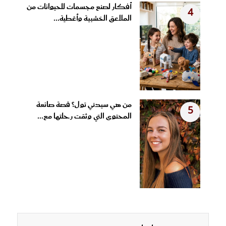
أفكار لصنع مجسمات للحيوانات من
4
الملاعق الخشبية وأغطية...
من هي سيدني تول؟ قصة صانعة
5
المحتوى التي وثقت رحلتها مع...