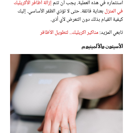
استثماره في هذه العملية. يجب أن تتم
إزالة أظافر الأكريليك
في المنزل
بعناية فائقة. حتى لا تؤذي الظفر الأساسي. إليك
كيفية القيام بذلك دون التعرض لأي أذى.
تابعي المزيد:
مناكير اكريليك.. لتطويل الأظافر
الأسيتون والألمينيوم