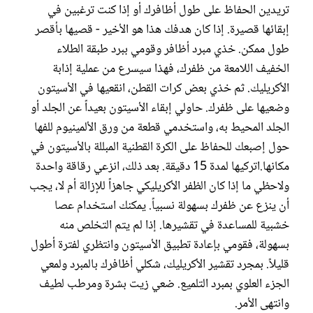
تريدين الحفاظ على طول أظافرك أو إذا كنت ترغبين في
إبقائها قصيرة. إذا كان هدفك هذا هو الأخير - قصيها بأقصر
طول ممكن. خذي مبرد أظافر وقومي ببرد طبقة الطلاء
الخفيف اللامعة من ظفرك، فهذا سيسرع من عملية إذابة
الأكريليك. ثم خذي بعض كرات القطن، انقعيها في الأسيتون
وضعيها على ظفرك. حاولي إبقاء الأسيتون بعيداً عن الجلد أو
الجلد المحيط به، واستخدمي قطعة من ورق الألمينيوم للفها
حول إصبعك للحفاظ على الكرة القطنية المبللة بالأسيتون في
مكانها.اتركيها لمدة 15 دقيقة. بعد ذلك، انزعي رقاقة واحدة
ولاحظي ما إذا كان الظفر الأكريليكي جاهزاً للإزالة أم لا، يجب
أن ينزع عن ظفرك بسهولة نسبياً. يمكنك استخدام عصا
خشبية للمساعدة في تقشيرها. إذا لم يتم التخلص منه
بسهولة، فقومي بإعادة تطبيق الأسيتون وانتظري لفترة أطول
قليلاً. بمجرد تقشير الأكريليك، شكلي أظافرك بالمبرد ولمعي
الجزء العلوي بمبرد التلميع. ضعي زيت بشرة ومرطب لطيف
وانتهى الأمر.