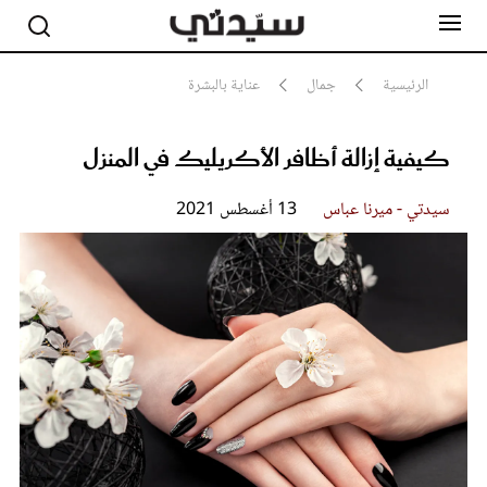
الرئيسية
جمال
عناية بالبشرة
كيفية إزالة أظافر الأكريليك في المنزل
مشاهير
أناقة
جمال
سيدتي - ميرنا عباس
13 أغسطس 2021
صحة ورشاقة
سيدتي وطفلك
لايف ستايل
بلس+
فيديو
مطبخ سيدتي
مقالات الرأي
ستايل
تقارير