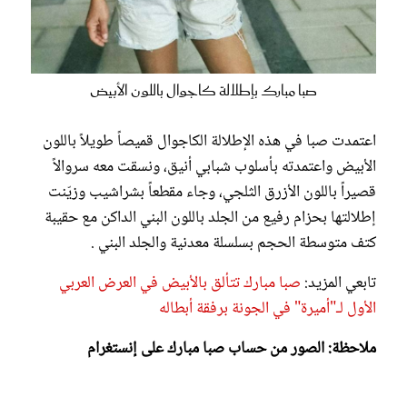
صبا مبارك بإطلالة كاجوال باللون الأبيض
اعتمدت صبا في هذه الإطلالة الكاجوال قميصاً طويلاً باللون
الأبيض واعتمدته بأسلوب شبابي أنيق، ونسقت معه سروالاً
قصيراً باللون الأزرق الثلجي، وجاء مقطعاً بشراشيب وزيّنت
إطلالتها بحزام رفيع من الجلد باللون البني الداكن مع حقيبة
كتف متوسطة الحجم بسلسلة معدنية والجلد البني .
تابعي المزيد:
صبا مبارك تتألق بالأبيض في العرض العربي
الأول لـ"أميرة" في الجونة برفقة أبطاله
ملاحظة: الصور من حساب صبا مبارك على إنستغرام