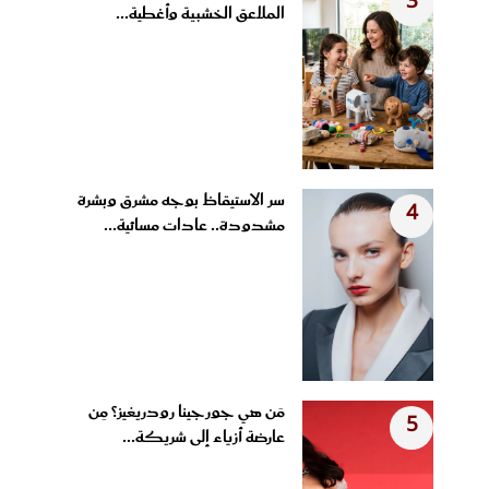
3
الملاعق الخشبية وأغطية...
سر الاستيقاظ بوجه مشرق وبشرة
4
مشدودة.. عادات مسائية...
مَن هي جورجينا رودريغيز؟ مِن
5
عارضة أزياء إلى شريكة...