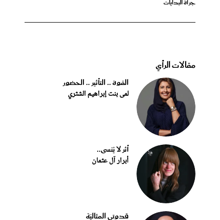
جرأة البدايات
مقالات الرأي
القوة .. التأثير .. الحضور
لمى بنت إبراهيم الشثري
أثر لا يُنسى..
أبرار آل عثمان
قدوتي المثاليّة