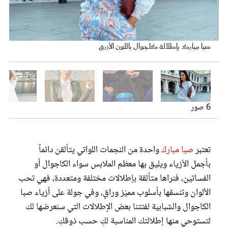
عروس سيدتي
صبا مبارك بإطلالة كاجوال باللون الأزرق
6 صور
صبا مبارك بإطلالة كاجوال باللون الأخضر
تعتبر
صبا مبارك
واحدة من النجمات اللواتي يتألقن دائماً
مجلة سيدتي
بأجمل الأزياء ويليق بها معظم الملابس سواء الكاجوال أو
صبا مبارك بإطلالة كاجوال باللون الأزرق
صبا مبارك بإطلالة كاجوال باللون الأبيض
صبا مبارك بإطلالة كاجوال باللون الأخضر
صبا مبارك بإطلالة كاجوال باللون الأسود
الفساتين، فنراها متألقة بإطلالات مختلفة ومتعددة، فهي تحب
غلاف رفمي
الألوان وتنسقها بأسلوب مميّز وراقٍ، وفي جولة على أزياء صبا
الكاجوال والشبابية لفتتنا بعض الإطلالات التي سنعرضها لك
لتستوحي منها إطلالتك المناسبة لكِ حسب ذوقكِ.