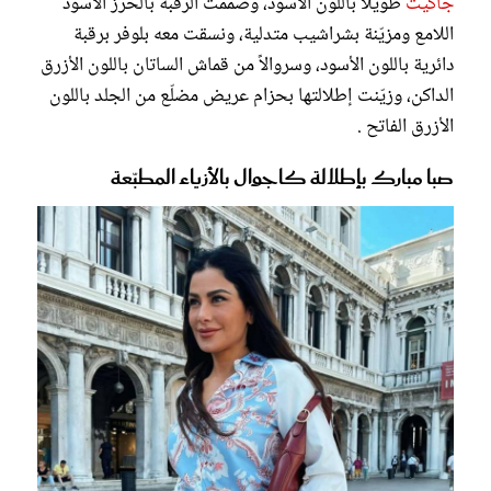
جاكيت
طويلاً باللون الأسود، وصُممت الرقبة بالخرز الأسود
اللامع ومزيّنة بشراشيب متدلية، ونسقت معه بلوفر برقبة
دائرية باللون الأسود، وسروالاً من قماش الساتان باللون الأزرق
الداكن، وزيّنت إطلالتها بحزام عريض مضلّع من الجلد باللون
الأزرق الفاتح .
صبا مبارك بإطلالة كاجوال بالأزياء المطبّعة