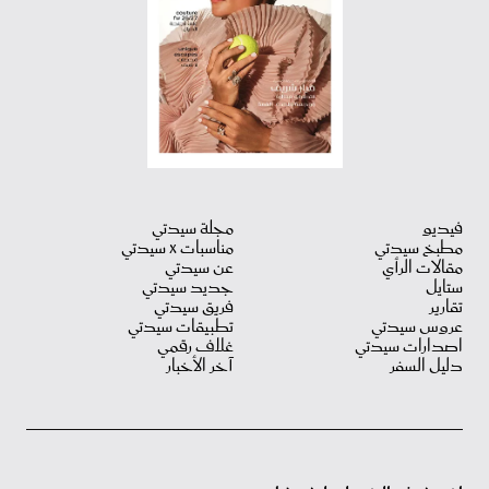
فيديو
مجلة سيدتي
مطبخ سيدتي
مناسبات X سيدتي
مقالات الرأي
عن سيدتي
ستايل
جديد سيدتي
تقارير
فريق سيدتي
عروس سيدتي
تطبيقات سيدتي
اصدارات سيدتي
غلاف رقمي
دليل السفر
آخر الأخبار