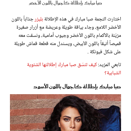
صبا مبارك بإطلالة كاجوال باللون الأخضر
اختارت النجمة صبا مبارك في هذه الإطلالة
بليزر
جذاباً باللون
الأخضر اللامع، وجاء بياقة طويلة وعريضة مع أزرار صغيرة
مزيّنة بالأكمام باللون الأخضر وجيوب أمامية، ونسقت معه
قميصاً أنيقاً باللون الأبيض، ويسندل منه قطعة قماش طويلة
على شكل فيونكة .
تابعي المزيد:
كيف تنسّق صبا مبارك إطلالتها الشتوية
الشبابية؟
صبا مبارك بإطلالة كاجوال باللون الأسود