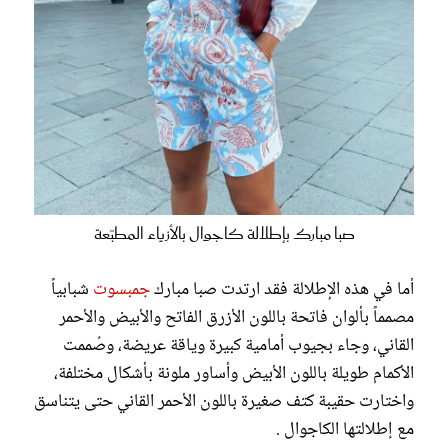
صبا مبارك بإطلالة كاجوال بالأزياء المطبّعة
أما في هذه الإطلالة فقد ارتدت صبا مبارك
جمبسوت
شبابياً
مصمماً بألوان فاتحة باللون الأزرق الفاتح والأبيض والأحمر
القاني، وجاء بجيوب أمامية كبيرة وياقة عريضة، وصُممت
الأكمام طويلة باللون الأبيض وأساور ملونة بأشكال مختلفة،
واختارت حقيبة كتف صغيرة باللون الأحمر القاني حتى يتناسق
مع إطلالتها الكاجوال .