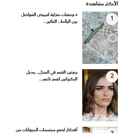
الأكثر مشاهدة
4 وصفات منزلية لتبييض الفواصل
1
بين البلاط.. النتائج...
بروتين الشعر في المنزل.. بديل
2
الكيراتين لشعر ناعم...
أفكار لصنع مجسمات للحيوانات من