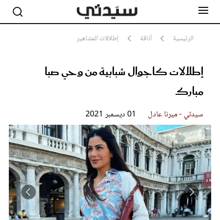
الرئيسية
أناقة
إطلالات المشاهير
إطلالات كاجوال شبابية من وحي صبا
مشاهير
أناقة
مبارك
جمال
صحة ورشاقة
سيدتي وطفلك
سيدتي - ميرنا عادل
01 ديسمبر 2021
لايف ستايل
بلس+
فيديو
مطبخ سيدتي
مقالات الرأي
ستايل
تقارير