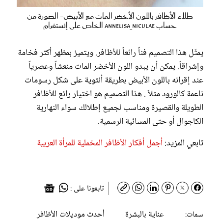
طلاء الأظافر باللون الأخضر المات مع الأبيض- الصورة من
حساب annelisa_niculae الخاص على إنستغرام
يمثّل هذا التصميم فناً رائعاً للأظافر. ويتميز بمظهر أكثر فخامة
وإشراقاً. يمكن أن يبدو اللون الأخضر المات منعشاً وعصرياً
عند إقرانه باللون الأبيض بطريقة أنثوية على شكل رسومات
ناعمة كالورود مثلاً . هذا التصميم هو اختيار رائع للأظافر
الطويلة والقصيرة ومناسب لجميع إطلالك سواء النهارية
الكاجوال أو حتى المسائية الرسمية.
تابعي المزيد:
أجمل أفكار الأظافر المخملية للمرأة العربية
تابعونا على :
عناية بالبشرة
أحدث موديلات الأظافر
سمات: