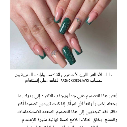
طلاء الأظافر باللون الأخضر مع الاكسسوارات- الصورة من
حساب paznokcieoliwki الخاص على إنستغرام
يُعتبر هذا التصميم غني جداً ويجذب الانتباه إلى يديك، ما
يجعله إختياراً رائعاً لأي امرأة. إذا كنتِ تريدين تصميماً أكثر
دقة، فقد تنجذبين إلى هذا التصميم المتعدد الاستخدامات
والممتع. يخلق الطلاء اللامع لمسة نهائية مثيرة للإهتمام.