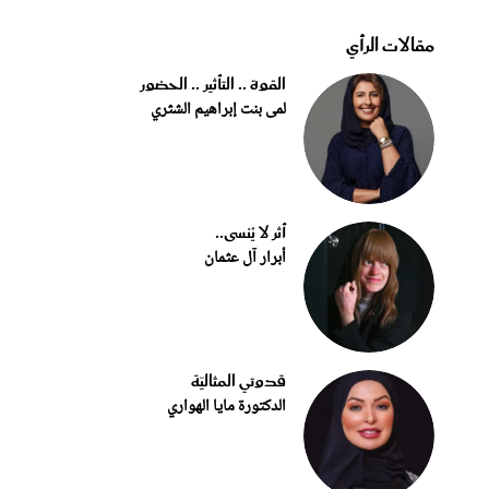
مقالات الرأي
القوة .. التأثير .. الحضور
لمى بنت إبراهيم الشثري
أثر لا يُنسى..
أبرار آل عثمان
قدوتي المثاليّة
الدكتورة مايا الهواري