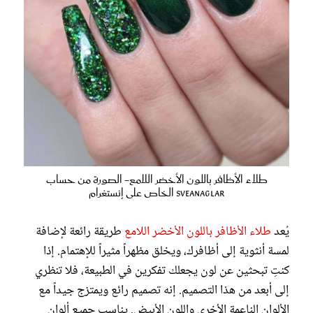
طلاء الأظافر باللون الأخضر اللامع- الصورة من حساب
sveanaglar الخاص على إنستغرام
يُعد
طلاء الأظافر باللون الأخضر اللامع
طريقة رائعة لإضافة
لمسة أنثوية إلى أظافرك، ويخلق مظهراً مثيراً للإهتمام. إذا
كنتِ تبحثين عن لون يجعلك تفكرين في الطبيعة، فلا تنظري
إلى أبعد من هذا التصميم. إنه تصميم رائع ويمتزج جيداً مع
الألوان الناعمة الأخرى واللون الأبيض. يناسب جميع ألوان