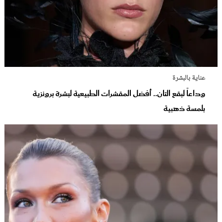
عناية بالبشرة
وداعاً لبقع التان.. أفضل المقشرات الطبيعية لبشرة برونزية
بلمسة ذهبية