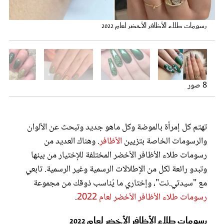
عروس سيدتي
رسومات طلاء الأظافر الأخضر لعام 2022
الصورة من حساب annelisa_niculae الخاص على إنستغرام
الصورة من حساب giih_pinheiro الخاص على إنستغرام
8 صور
الصورة من حساب sveanaglar الخاص على إنستغرام
الصورة من حساب Janina.1997 الخاص على إنستغرام
الصورة من حساب dip_nails_by_lena الخاص على إنستغرام
الصورة من حساب paznokcieoliwki الخاص على إنستغرام
الصورة من حساب unhas.vipz الخاص على إنستغرام
تهتم كل إمرأة بالموضة وكل ماهو جديد وتبحث عن الألوان
والرسومات الخاصة بتزيين
الأظافر
. وهناك العديد من
مجلة سيدتي
رسومات طلاء الأظافر الأخضر المختلفة للإختيار من بينها
وتبدو رائعة لكل من الإطلالات الرسمية وغير الرسمية. تابعي
غلاف رفمي
مع "سيدتي.نت"، وإختاري ما يُناسب ذوقك من مجموعة
رسومات طلاء الأظافر الأخضر لعام 2022
.
رسومات طلاء الأظافر الأخضر لعام 2022