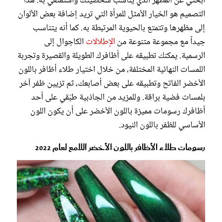
ابحثي عن المظهر الذي يناسب شخصيتك واستمتعي به. هذا
التصميم هو الخيار الأمثل للمرأة التي تريد إضافة بعض الألوان
إلى مظهرها وتتمتع بالحيوية المرتبطة به. كما أنه يتناسب
جيداً مع مجموعة متنوعة من
الإطلالات
الكاجوال إلى
الرسمية. يمكنك تطبيقه على أظافرك الطويلة والقصيرة وتجربة
اللمسات النهائية المختلفة، من خلال اختيار طلاء أظافر باللون
الأخضر الفاتح وتطبيقه على بعض أصابعك، ثم تزيين ظفر آخر
بلمسات فضية براقة. وللمزيد من الجاذبية طبّقي على أحد
أظافرك رسومات مميزة باللون الأخضر على أن يكون اللون
الأساسي للظفر باللون النيود.
رسومات طلاء الأظافر باللون الأخضر اللامع لعام 2022