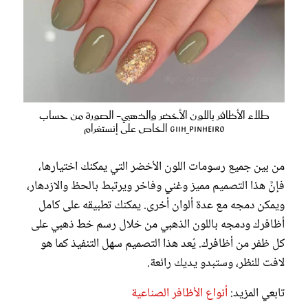
طلاء الأظافر باللون الأخضر والذهبي- الصورة من حساب
giih_pinheiro الخاص على إنستغرام
من بين جميع رسومات اللون الأخضر التي يمكنك اختيارها،
فإنَّ هذا التصميم مميز وغني وفاخر ويرتبط بالحظ والازدهار،
ويمكن دمجه مع عدة ألوان أخرى. يمكنك تطبيقه على كامل
أظافرك ودمجه باللون الذهبي من خلال رسم خط ذهبي على
كل ظفر من أظافرك. يُعد هذا التصميم سهل التنفيذ كما هو
لافت للنظر، وستبدو يديك رائعة.
تابعي المزيد:
أنواع الأظافر الصناعية