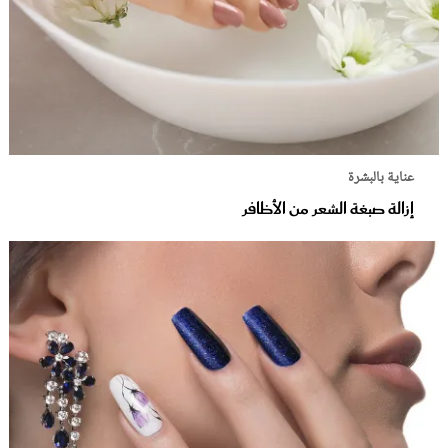
عناية بالبشرة
إزالة صبغة الشعر من الأظافر‎‎