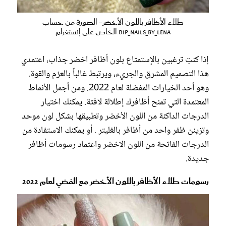
طلاء الأظافر باللون الأخضر- الصورة من حساب
dip_nails_by_lena الخاص على إنستغرام
إذا كنتِ ترغبين بالإستمتاع بلون أظافر اخضر جذاب، اعتمدي
هذا التصميم المشرق والجريء، ويرتبط غالباً بالعزم والقوة.
وهو أحد الخيارات المفضلة لعام 2022. ومن أجمل الأنماط
المعتمدة التي تمنح أظافرك إطلالة لافتة. يمكنك اختيار
الدرجات الداكنة من اللون الأخضر وتطبيقها بشكل لون موحد
وتزينن ظفر واحد من أظافر بالغليتر . أو يمكنك الاستفادة من
الدرجات الفاتحة من اللون الاخضر واعتماد رسومات أظافر
جديدة.
رسومات طلاء الأظافر باللون الأخضر مع الفضي لعام 2022