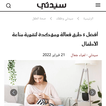
الرئيسية
سيدتي وطفلك
صحة الطفل
أفضل 5 طرق فعالة ومؤكدة لتقوية مناعة
مشاهير
أناقة
الأطفال
جمال
صحة ورشاقة
سيدتي وطفلك
سيدتي - لمياء جمال
21 فبراير 2022
لايف ستايل
بلس+
فيديو
مطبخ سيدتي
مقالات الرأي
ستايل
تقارير