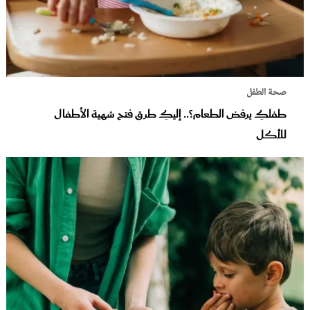
صحة الطفل
طفلكِ يرفض الطعام؟.. إليكِ طرق فتح شهية الأطفال
للأكل