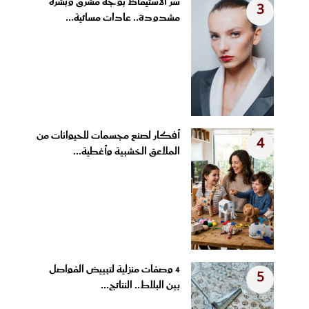
سر الاستيقاظ بوجه مشرق وبشرة
3
مشدودة.. عادات مسائية...
أفكار لصنع مجسمات للحيوانات من
4
الملاعق الخشبية وأغطية...
4 وصفات منزلية لتبييض الفواصل
5
بين البلاط.. النتائج...