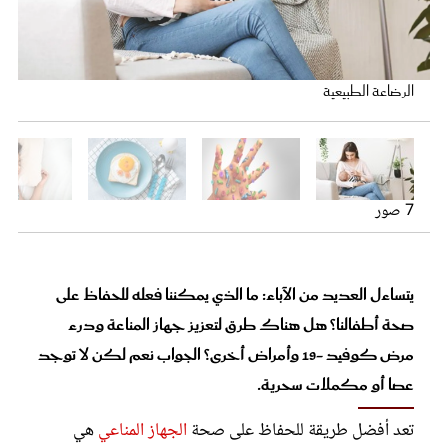
عروس سيدتي
تطعيم الطفل
زبادي
نوم الطفل
الرضاعة الطبيعية
فوائد البيض
تغذية الطفل
7 صور
مناعة الطفل
يتساءل العديد من الآباء: ما الذي يمكننا فعله للحفاظ على
مجلة سيدتي
صحة أطفالنا؟ هل هناك طرق لتعزيز جهاز المناعة ودرء
غلاف رفمي
مرض كوفيد -19 وأمراض أخرى؟ الجواب نعم لكن لا توجد
عصا أو مكملات سحرية.
تعد أفضل طريقة للحفاظ على صحة
الجهاز المناعي
هي