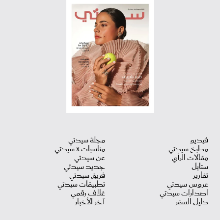
فيديو
مجلة سيدتي
مطبخ سيدتي
مناسبات X سيدتي
مقالات الرأي
عن سيدتي
ستايل
جديد سيدتي
تقارير
فريق سيدتي
عروس سيدتي
تطبيقات سيدتي
اصدارات سيدتي
غلاف رقمي
دليل السفر
آخر الأخبار