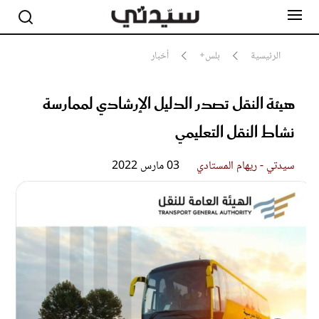
الرئيسية
بلس+
أخبار
هيئة النقل تصدر الدليل الإرشادي لممارسة
مشاهير
أناقة
نشاط النقل التعليمي
جمال
صحة ورشاقة
سيدتي وطفلك
سيدتي - ريهام المستادي
03 مارس 2022
لايف ستايل
بلس+
فيديو
مطبخ سيدتي
مقالات الرأي
ستايل
تقارير