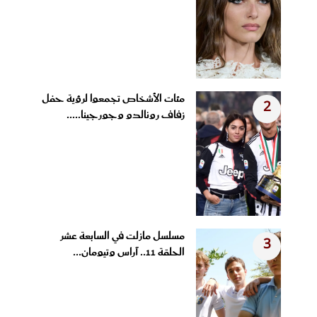
مئات الأشخاص تجمعوا لرؤية حفل
2
زفاف رونالدو وجورجينا.....
مسلسل مازلت في السابعة عشر
3
الحلقة 11.. آراس وتيومان...