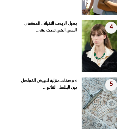
بديل الزيوت الثقيلة.. المكوّن
4
السري الذي تبحث عنه...
4 وصفات منزلية لتبييض الفواصل
5
بين البلاط.. النتائج...