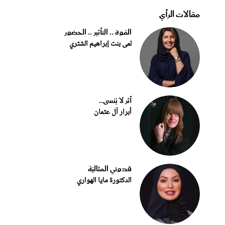
مقالات الرأي
القوة .. التأثير .. الحضور
لمى بنت إبراهيم الشثري
أثر لا يُنسى..
أبرار آل عثمان
قدوتي المثاليّة
الدكتورة مايا الهواري