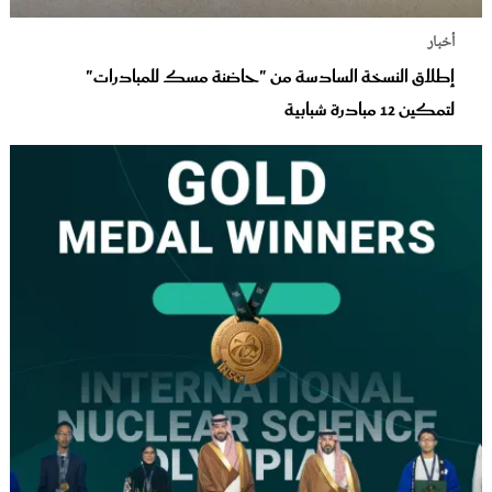
أخبار
إطلاق النسخة السادسة من "حاضنة مسك للمبادرات"
لتمكين 12 مبادرة شبابية