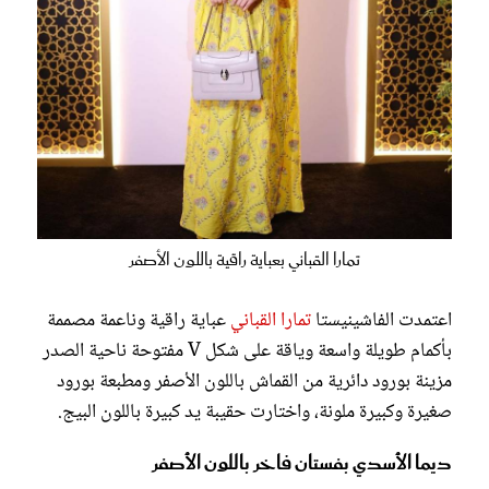
تمارا القباني بعباية راقية باللون الأصفر
اعتمدت الفاشينيستا
تمارا القباني
عباية راقية وناعمة مصممة
بأكمام طويلة واسعة وياقة على شكل V مفتوحة ناحية الصدر
مزينة بورود دائرية من القماش باللون الأصفر ومطبعة بورود
صغيرة وكبيرة ملونة، واختارت حقيبة يد كبيرة باللون البيج.
ديما الأسدي بفستان فاخر باللون الأصفر