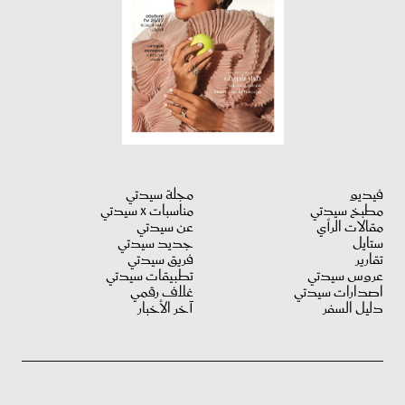
فيديو
مجلة سيدتي
مطبخ سيدتي
مناسبات X سيدتي
مقالات الرأي
عن سيدتي
ستايل
جديد سيدتي
تقارير
فريق سيدتي
عروس سيدتي
تطبيقات سيدتي
اصدارات سيدتي
غلاف رقمي
دليل السفر
آخر الأخبار