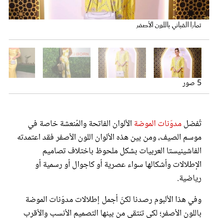
عروس سيدتي
تمارا القباني باللون الأصفر
5 صور
فوز العهد بإطلالة كاجوال باللون الأصفر
تُفضل
مدوّنات الموضة
الألوان الفاتحة والمُنعشة خاصة في
موسم الصيف، ومن بين هذه الألوان اللون الأصفر فقد اعتمدته
تمارا القباني بعباية راقية باللون الأصفر
لانا الساحلي بطقم رياضي باللون الأصفر
ديما الأسدي بفستان فاخر باللون الأصفر
مجلة سيدتي
الفاشينيستا العربيات بشكل ملحوظ باختلاف تصاميم
الإطلالات وأشكالها سواء عصرية أو كاجوال أو رسمية أو
غلاف رفمي
رياضية.
وفي هذا الألبوم رصدنا لكنّ أجمل إطلالات مدوّنات الموضة
باللون الأصفر؛ لكي تنتقي من بينها التصميم الأنسب والأقرب