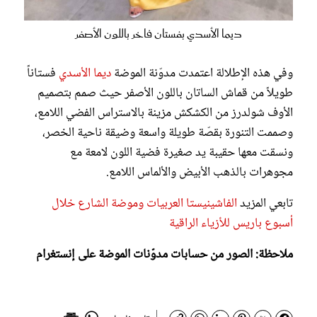
ديما الأسدي بفستان فاخر باللون الأصفر
وفي هذه الإطلالة اعتمدت مدوّنة الموضة
ديما الأسدي
فستاناً
طويلاً من قماش الساتان باللون الأصفر حيث صمم بتصميم
الأوف شولدرز من الكشكش مزينة بالاستراس الفضي اللامع،
وصممت التنورة بقصّة طويلة واسعة وضيقة ناحية الخصر،
ونسقت معها حقيبة يد صغيرة فضية اللون لامعة مع
مجوهرات بالذهب الأبيض والألماس اللامع.
تابعي المزيد
الفاشينيستا العربيات وموضة الشارع خلال
أسبوع باريس للأزياء الراقية
ملاحظة: الصور من حسابات مدوّنات الموضة على إنستغرام