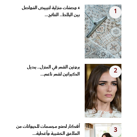
4 وصفات منزلية لتبييض الفواصل
1
بين البلاط.. النتائج...
بروتين الشعر في المنزل.. بديل
2
الكيراتين لشعر ناعم...
أفكار لصنع مجسمات للحيوانات من
3
الملاعق الخشبية وأغطية...