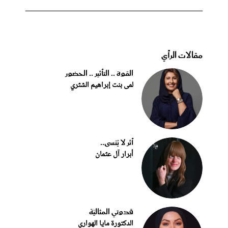
مقالات الرأي
القوة .. التأثير .. الحضور
لمى بنت إبراهيم الشثري
أثر لا يُنسى..
أبرار آل عثمان
قدوتي المثاليّة
الدكتورة مايا الهواري