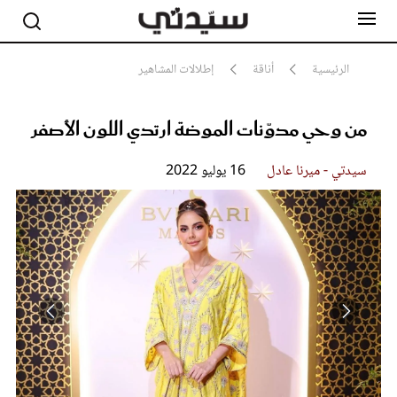
الرئيسية
أناقة
إطلالات المشاهير
من وحي مدوّنات الموضة ارتدي اللون الأصفر
مشاهير
أناقة
جمال
سيدتي - ميرنا عادل
16 يوليو 2022
صحة ورشاقة
سيدتي وطفلك
لايف ستايل
بلس+
فيديو
مطبخ سيدتي
مقالات الرأي
ستايل
تقارير