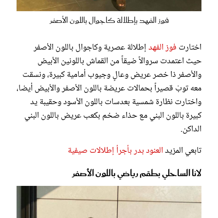
فوز الفهد بإطلالة كاجوال باللون الأصفر
اختارت
فوز الفهد
إطلالة عصرية وكاجوال باللون الأصفر
حيث اعتمدت سروالاً ضيقاً من القماش باللونين الأبيض
والأصفر ذا خصر عريض وعالٍ وجيوب أمامية كبيرة، ونسقت
معه توبْ قصيراً بحمالات عريضة باللون الأصفر والأبيض أيضا،
واختارت نظارة شمسية بعدسات باللون الأسود وحقيبة يد
كبيرة باللون البني مع حذاء ضخم بكعب عريض باللون البني
الداكن.
تابعي المزيد
العنود بدر بأجرأ إطلالات صيفية
لانا الساحلي بطقم رياضي باللون الأصفر