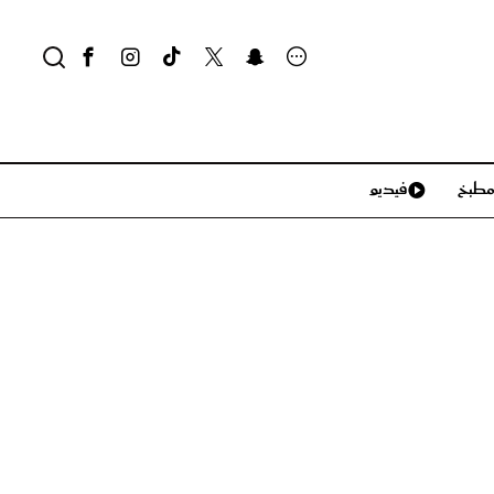
طبخ
فيديو
لايف ستايل
سياحة وسفر
منزل وديكور
تكنولوجيا