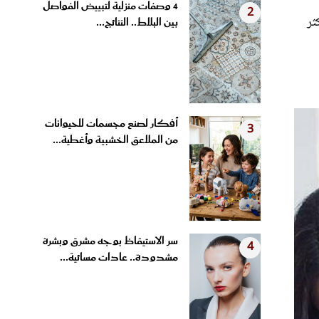
ثر
بين البلاط.. النتائج...
أفكار لصنع مجسمات للحيوانات
3
من الملاعق الخشبية وأغطية...
سر الاستيقاظ بوجه مشرق وبشرة
4
مشدودة.. عادات مسائية...