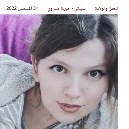
قصص ملهمة
مق
شباب وبنات
ست
علاقات زوجية
تق
عر