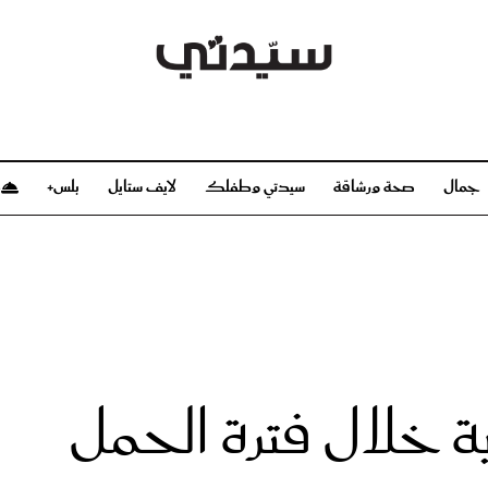
جمال
صحة ورشاقة
سيدتي وطفلك
لايف ستايل
بلس+
م
صحة ورشاقة
سيدتي وطفلك
بشرة
صحة
الحمل والولادة
ريحات
رشاقة و تغذية
مولودك
وعطور
أطفال ومراهقون
صحة الطفل
ة خلال فترة الحمل
مجلة سيدتي
مناسبات X سيدتي
ديو
عن سيدتي
بخ سيدتي
فريق سيدتي