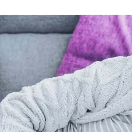
الات الرأي
تطبيقات سيدتي
ايل
دليل السفر
ارير
آخر الأخبار
وس سيدتي
مجلة سيد
غلاف رف