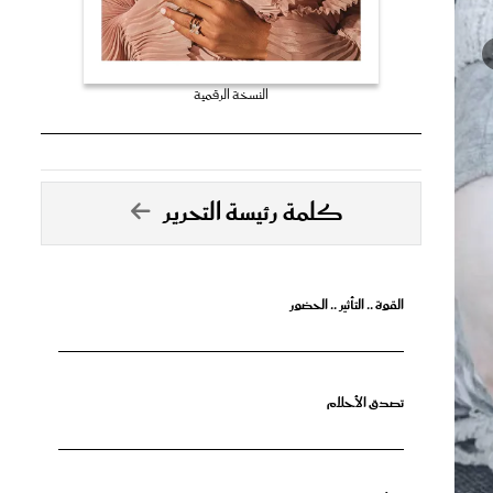
النسخة الرقمية
كلمة رئيسة التحرير
القوة .. التأثير .. الحضور
تصدق الأحلام
جرأة البدايات