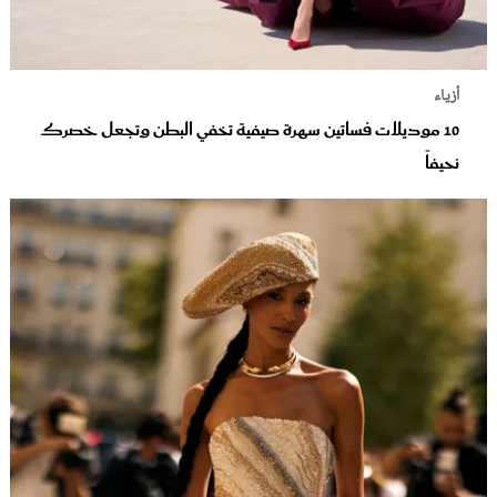
أزياء
10 موديلات فساتين سهرة صيفية تخفي البطن وتجعل خصرك
نحيفاً