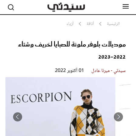
الرئيسية
أناقة
أزياء
موديلات بلوفر ملونة للصبايا لخريف وشتاء
مشاهير
أناقة
2022-2023
جمال
صحة ورشاقة
سيدتي وطفلك
سيدتي - ميرنا عادل
01 أكتوبر 2022
لايف ستايل
بلس+
فيديو
مطبخ سيدتي
مقالات الرأي
ستايل
تقارير