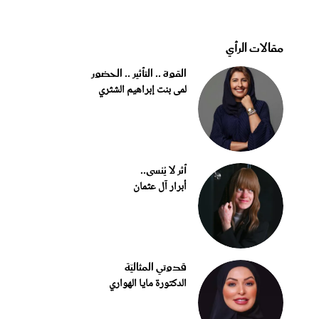
مقالات الرأي
القوة .. التأثير .. الحضور
لمى بنت إبراهيم الشثري
أثر لا يُنسى..
أبرار آل عثمان
قدوتي المثاليّة
الدكتورة مايا الهواري