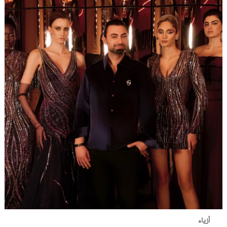
أزياء