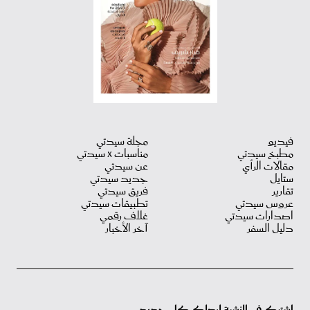
فيديو
مجلة سيدتي
مطبخ سيدتي
مناسبات X سيدتي
مقالات الرأي
عن سيدتي
ستايل
جديد سيدتي
تقارير
فريق سيدتي
عروس سيدتي
تطبيقات سيدتي
اصدارات سيدتي
غلاف رقمي
دليل السفر
آخر الأخبار