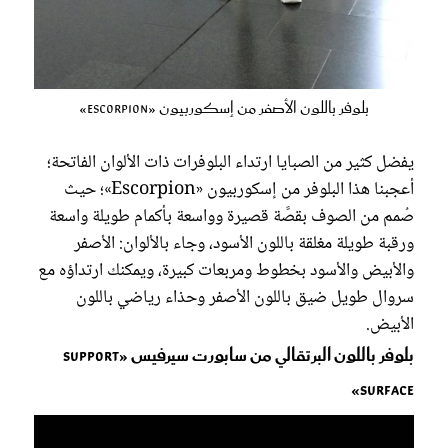
بلوفر باللون الأصفر من إسكوربيون «Escorpion»
يفضل كثير من الصبايا ارتداء البلوفرات ذات الألوان الفاتحة؛
أعجبنا هذا البلوفر من إسكوربيون «Escorpion»؛ حيث
صُمم من الصوف بقصَّة قصيرة وواسعة بأكمام طويلة واسعة
ورقبة طويلة مغلقة باللون الأسود، وجاء بالألوان: الأصفر
والأبيض والأسود بخطوط ومربعات كبيرة، ويمكنك ارتداؤه مع
سروال طويل ضيق باللون الأصفر وحذاء رياضي باللون
الأبيض.
بلوفر باللون البرتقالي من سابورت سيرفيس «Support
Surface»