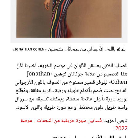
بلوفر باللون الأرجواني من جوناثان كوهين «Jonathan Cohen»
للصبايا اللاتي يعشقن الألوان في موسم الخريف اخترنا لكُنَّ
هذا التصميم من علامة جوناثان كوهين «Jonathan
Cohen» لبلوفر قصير مصنوع من الصوف باللون الأرجواني
الفاتح؛ حيث صُمم بأكمام طويلة ورقبة دائرية مغلقة، ومُطَبَّع
بورود بارزة بألوان فاتحة منعشة، ويمكنك تنسيقه مع سروال
واسع طويل ملون مخطط أو مع تنورة طويلة باللون الأسود.
تابعي المزيد:
فساتين سهرة خريفية من النجمات .. موضة
2022