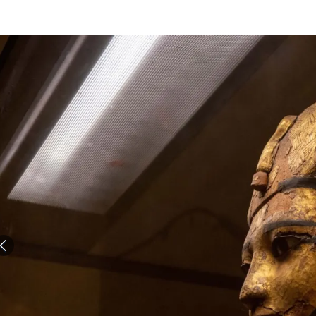
الات الرأي
تطبيقات سيدتي
ايل
دليل السفر
ارير
آخر الأخبار
وس سيدتي
مجلة سيد
غلاف رف