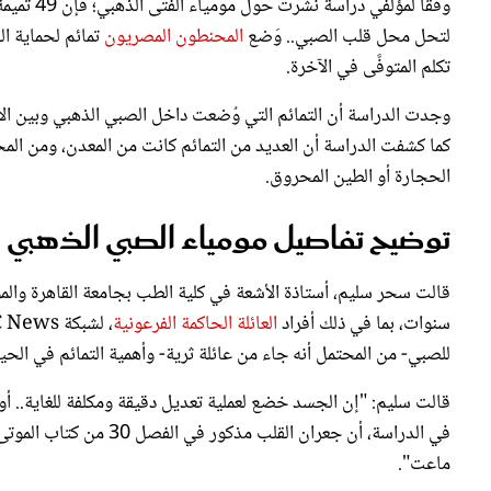
لتحل محل قلب الصبي.. وَضع
المحنطون المصريون
تمائم لحماية ا
تكلم المتوفَّى في الآخرة.
وجدت الدراسة أن التمائم التي وُضعت داخل الصبي الذهبي وبين الأغل
كما كشفت الدراسة أن العديد من التمائم كانت من المعدن، ومن المح
الحجارة أو الطين المحروق.
توضيح تفاصيل مومياء الصبي الذهبي
قالت سحر سليم، أستاذة الأشعة في كلية الطب بجامعة القاهرة والمؤل
سنوات، بما في ذلك أفراد
العائلة الحاكمة الفرعونية
للصبي- من المحتمل أنه جاء من عائلة ثرية- وأهمية التمائم في الحياة
قالت سليم: "إن الجسد خضع لعملية تعديل دقيقة ومكلفة للغاية.. أود 
في الدراسة، أن جعران الق
ماعت".