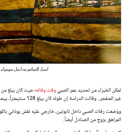
أسرار التمائم بداخل مومياء الصبي الذهبي- 
تمكن الخبراء من تحديد عمر الصبي
وقت وفاته
غير المنفجر.. وقالت الدراسة إن طوله كان يبلغ 128 سنتيمتراً، بينما لم يُمكن تحديد سبب الوفاة.
ووُضعت رفات الصبي داخل تابوتين، خارجي عليه نقش يوناني باللون
المراهق بزوج من الصنادل أيضاً.
كتبت سليم: "ربما كان المقصود من الصنادل تمكين الصبي من الخرو
الميت أن يرتدي صندلاً أبيض؛ ليكون تقياً ونظيفاً قبل أن يتلو آياته".