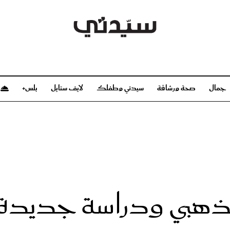
جمال
صحة ورشاقة
سيدتي وطفلك
لايف ستايل
بلس+
م
صحة ورشاقة
سيدتي وطفلك
بشرة
صحة
الحمل والولادة
ريحات
رشاقة و تغذية
مولودك
وعطور
أطفال ومراهقون
صحة الطفل
الذهبي ودراسة جديدة 
مجلة سيدتي
مناسبات X سيدتي
ديو
عن سيدتي
بخ سيدتي
فريق سيدتي