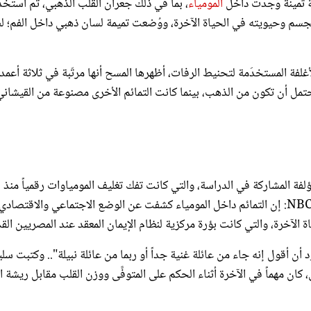
لجسم وحيويته في الحياة الآخرة، ووُضعت تميمة لسان ذهبي داخل الفم؛ 
فة المستخدَمة لتحنيط الرفات، أظهرها المسح أنها مرتّبة في ثلاثة أعمدة
تمل أن تكون من الذهب، بينما كانت التمائم الأخرى مصنوعة من القيشاني
فة المشاركة في الدراسة، والتي كانت تفك تغليف المومياوات رقمياً منذ
، لشبكة NBC News: إن التمائم داخل المومياء كشفت عن الوضع الاجتماعي والاقتصادي
 الآخرة، والتي كانت بؤرة مركزية لنظام الإيمان المعقد عند المصريين القد
أن أقول إنه جاء من عائلة غنية جداً أو ربما من عائلة نبيلة".. وكتبت سل
لب مذكور في الفصل 30 من كتاب الموتى، كان مهماً في الآخرة أثناء الحكم على المتوفَّى ووزن القلب مقابل ريشة 