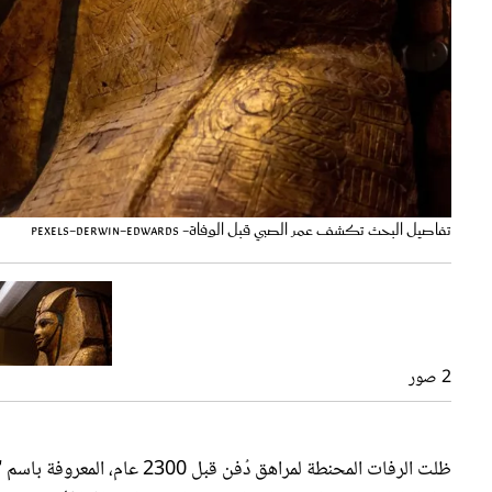
أسرار التمائم بداخل مومياء الصبي الذهبي- pexels-antonio-filigno
تفاصيل البحث تكشف عمر الصبي قبل الوفاة- pexels-derwin-edwards
2 صور
ظلت الرفات المحنطة لمراهق دُف
قِبَل العلماء، وكشفوا عن تفاصيل دقيقة لم يتم اكتشافها لأكثر من قرن؛ وفقاً