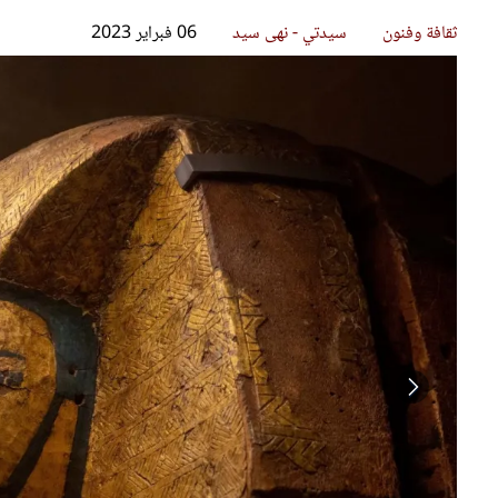
قصص ملهمة
مق
شباب وبنات
ست
علاقات زوجية
تق
عر