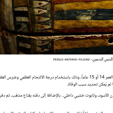
pexels-antonio-filigno
؛ حيث كان يبلغ من العمر 14 أو 15 عاماً، وذلك باستخدام درجة الالتحام العظمي وضرس الع
 الأسود، وتابوت خشبي داخلي.. بالإضافة إلى دفنه بقناع مذهّب، تم دفن
ج من النعش.. وفقاً لطقوس المصريين القدماء في كتاب الموتى، كان على