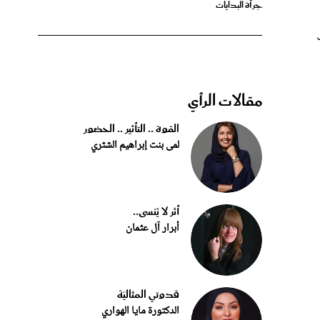
مقالات الرأي
القوة .. التأثير .. الحضور
لمى بنت إبراهيم الشثري
أثر لا يُنسى..
أبرار آل عثمان
قدوتي المثاليّة
الدكتورة مايا الهواري