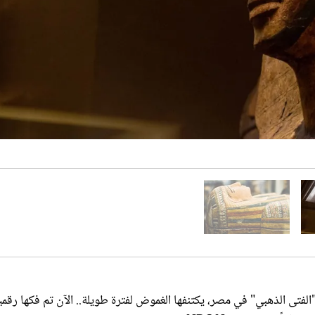
ن قبل 2300 عام، المعروفة باسم "الفتى الذهبي" في مصر، يكتنفها الغموض لفترة طويلة.. الآن تم فكها رقم
 لموقع NBC News.