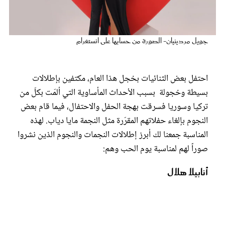
عروس سيدتي
جويل مردينيان- الصورة من حسابها على انستغرام
احتفل بعض الثنائيات بخجل هذا العام، مكتفين بإطلالات
بسيطة وخجولة بسبب الأحداث المأساوية التي ألمّت بكلّ من
تركيا وسوريا فسرقت بهجة الحفل والاحتفال، فيما قام بعض
النجوم بإلغاء حفلاتهم المقرّرة مثل النجمة مايا دياب. لهذه
المناسبة جمعنا لك أبرز إطلالات النجمات والنجوم الذين نشروا
صوراً لهم لمناسبة يوم الحب وهم:
مجلة سيدتي
أنابيلا هلال
غلاف رفمي