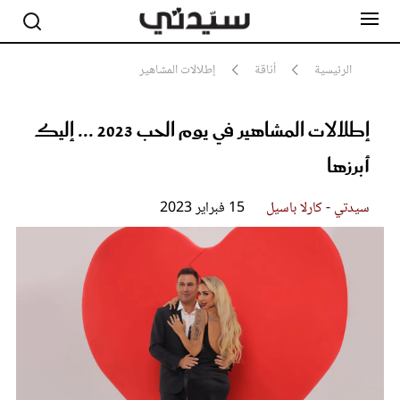
الرئيسية
أناقة
إطلالات المشاهير
إطلالات المشاهير في يوم الحب 2023 ... إليك
مشاهير
أناقة
أبرزها
جمال
صحة ورشاقة
سيدتي وطفلك
سيدتي - كارلا باسيل
15 فبراير 2023
لايف ستايل
بلس+
فيديو
مطبخ سيدتي
مقالات الرأي
ستايل
تقارير