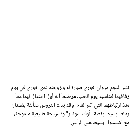
نشر النجم مروان خوري صورة له ولزوجته ندى خوري في يوم
زفافهما لمناسبة يوم الحب، موضحاً أنه أول احتفال لهما معاً
منذ ارتباطهما التي أتم العام. وقد بدت العروس متألقة بفستان
زفاف بسيط بقصة "أوف شولدر" وتسريحة طبيعية متموجة،
مع إكسسوار بسيط على الرأس.