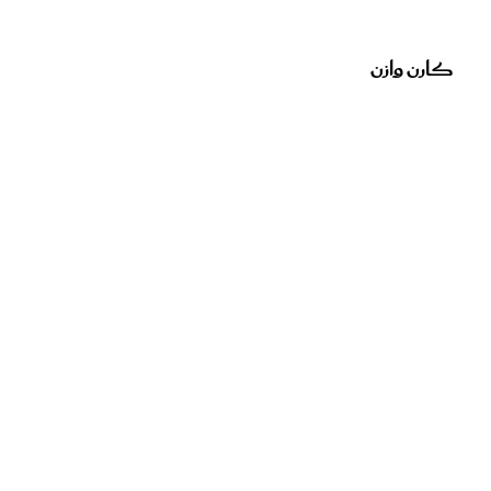
كارن وازن