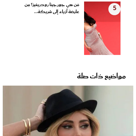
مَن هي جورجينا رودريغيز؟ مِن
5
عارضة أزياء إلى شريكة...
مواضيع ذات صلة