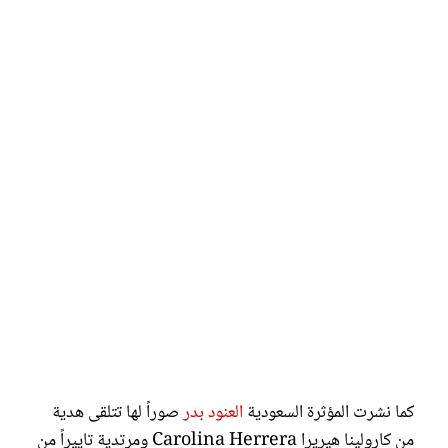
كما نشرت المؤثرة السعودية
العنود بدر
صوراً لها تتلقى هدية
من كارولينا هيريرا Carolina Herrera ومرتدية تاييراً من