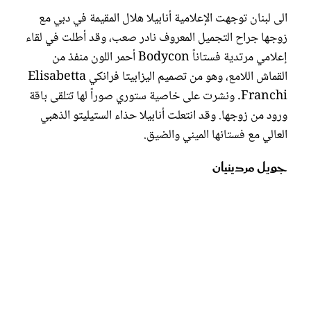
الى لبنان توجهت الإعلامية أنابيلا هلال المقيمة في دبي مع
زوجها جراح التجميل المعروف نادر صعب، وقد أطلت في لقاء
إعلامي مرتدية فستاناً Bodycon أحمر اللون منفذ من
القماش اللامع، وهو من تصميم اليزابيتا فرانكي Elisabetta
Franchi. ونشرت على خاصية ستوري صوراً لها تتلقى باقة
ورود من زوجها. وقد انتعلت أنابيلا حذاء الستيليتو الذهبي
العالي مع فستانها الميني والضيق.
جويل مردينيان