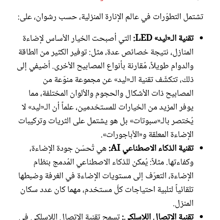
تشتمل التطوّرات في عالم الإنارة المنزلية، حسب رشوان، على:
تقنية الـ«ليد» LED:
التي أصبحت الخيار الأساس لإضاءة
المنازل، نتيجة خصائص عدة، مثل: توفير الكثير من الطاقة
والدوام طويلاً، مُقارنة بأنواع المصابيح الأخرى. أضيفي إلى
ذلك، تتكشّف تقنية الـ«ليد» عن مجموعة منوّعة من
المصابيح ذات الأشكال والحجوم والألوان المختلفة، مما
يوفر المزيد من الخيارات للمستخدمين، علماً أن الـ«ليد» لا
يُختصر بالـ«سبوتات» بل هو يشتمل على الثريات وتركيبات
الإضاءة المعلقة و«الأباجورات».
تقنية الذكاء الاصطناعي AI:
هي تُحسّن جودة الإضاءة،
وكفاءتها. مثلاً: يُمكن للذكاء الاصطناعي المُدمج بنظام
الإضاءة، التعرّف إلى مستويات الإضاءة في الغرفة وضبطها
تلقائياً لتلبية احتياجات كلّ مستخدم، مهما كان عدد سكان
المنزل.
تقنية الاتصال اللاسلكي:
تسمح تقنية الاتصال اللاسلكي في