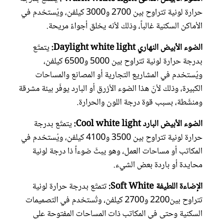
حرارة لونية تتراوح بين 2700 و3000 كيلفن، ويُستخدم في
الأماكن السكنية غالباً، وذلك لأنه يخلق أجواءً مريحة.
الضوء الأبيض النهاري Daylight white light:
يتمتّع
بدرجة حرارة لونية تتراوح بين 5000 و6500 كيلفن،
ويُستخدم في المشاريع التجارية أو المصانع والمساحات
الكبيرة، وذلك لأنّ هذا الضوء الأزرق أو البارد يوفّر بيئة مشرقة
ومنشّطة، بسبب قوة درجة اللون والحرارة.
الضوء الأبيض البارد Cool white light:
يتمتّع بدرجة
حرارة لونية تتراوح بين 3500 و4100 كيلفن، ويُستخدم في
المكاتب أو مساحات العمل، وهو يبثّ ضوءاً ذا درجة لونية
محايدة أو باردة بعض الشيء.
الإضاءة اللطيفة Soft White:
تتمتّع بدرجة حرارة لونية
تتراوح بين2200 و2700 كيلفن، وتُستخدم في التصميمات
السكنية وحتى في المكاتب ذات المساحات المفتوحة على