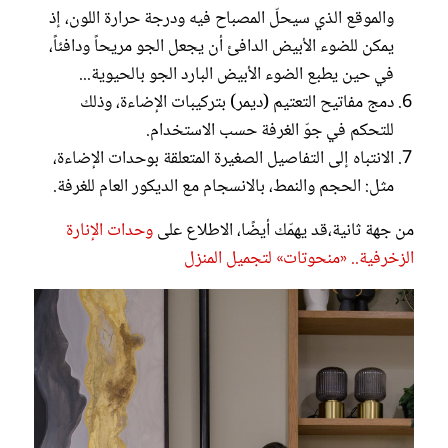
والموقع الذي سيحلّ المصباح فيه ودرجة حرارة اللون، إذ
يمكن للضوء الأبيض الدافئ أن يجعل الجو مريحاً ودافئاً،
في حين يطبع الضوء الأبيض البارد الجو بالحيوية...
دمج مفاتيح التعتيم (ديمر) بتركيبات الإضاءة، وذلك
للتحكم في جوّ الغرفة حسب الاستخدام.
الانتباه إلى التفاصيل الصغيرة المتعلقة بوحدات الإضاءة،
مثل: الحجم والنمط، بالانسجام مع الديكور العام للغرفة.
من جهة ثانية،قد يهمّك أيضًا، الاطلاع على
وحدات الإنارة
الزخرفية.. «منحوتات» لتجميل المنزل