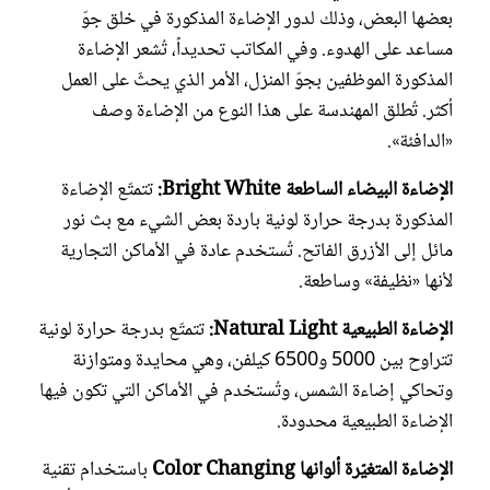
بعضها البعض، وذلك لدور الإضاءة المذكورة في خلق جوّ
مساعد على الهدوء. وفي المكاتب تحديداً، تُشعر الإضاءة
المذكورة الموظفين بجوّ المنزل، الأمر الذي يحثّ على العمل
أكثر. تُطلق المهندسة على هذا النوع من الإضاءة وصف
«الدافئة».
الإضاءة البيضاء الساطعة Bright White:
تتمتّع الإضاءة
المذكورة بدرجة حرارة لونية باردة بعض الشيء مع بث نور
مائل إلى الأزرق الفاتح. تُستخدم عادة في الأماكن التجارية
لأنها «نظيفة» وساطعة.
الإضاءة الطبيعية Natural Light:
تتمتّع بدرجة حرارة لونية
تتراوح بين 5000 و6500 كيلفن، وهي محايدة ومتوازنة
وتحاكي إضاءة الشمس، وتُستخدم في الأماكن التي تكون فيها
الإضاءة الطبيعية محدودة.
الإضاءة المتغيّرة ألوانها Color Changing
باستخدام تقنية