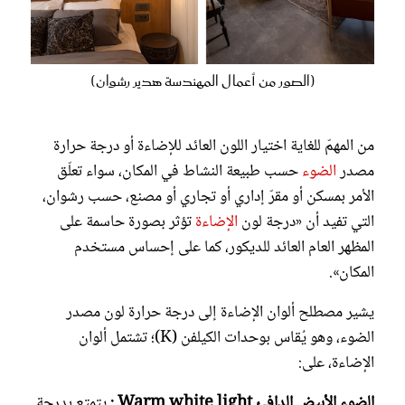
(الصور من أعمال المهندسة هدير رشوان)
من المهمّ للغاية اختيار اللون العائد للإضاءة أو درجة حرارة
مصدر
الضوء
حسب طبيعة النشاط في المكان، سواء تعلّق
الأمر بمسكن أو مقرّ إداري أو تجاري أو مصنع، حسب رشوان،
التي تفيد أن «درجة لون
الإضاءة
تؤثر بصورة حاسمة على
المظهر العام العائد للديكور، كما على إحساس مستخدم
المكان».
يشير مصطلح ألوان الإضاءة إلى درجة حرارة لون مصدر
الضوء، وهو يُقاس بوحدات الكيلفن (K)؛ تشتمل ألوان
الإضاءة، على:
الضوء الأبيض الدافئ Warm white light :
يتمتع بدرجة