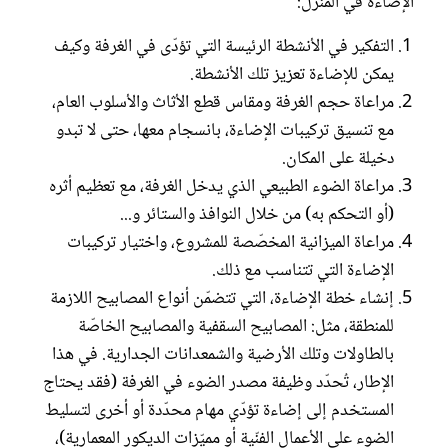
الإضاءة في المنزل:
التفكير في الأنشطة الرئيسة التي تؤدّى في الغرفة وكيف
يمكن للإضاءة تعزيز تلك الأنشطة.
مراعاة حجم الغرفة ومقاس قطع الأثاث والأسلوب العام،
مع تنسيق تركيبات الإضاءة، بانسجام معها، حتى لا تبدو
دخيلة على المكان.
مراعاة الضوء الطبيعي الذي يدخل الغرفة، مع تعظيم أثره
(أو التحكم به) من خلال النوافذ والستائر و...
مراعاة الميزانية المخصّصة للمشروع، واختيار تركيبات
الإضاءة التي تتناسب مع ذلك.
إنشاء خطة الإضاءة، التي تتضمّن أنواع المصابيح اللازمة
للمنطقة، مثل: المصابيح السقفية والمصابيح الخاصّة
بالطاولات وتلك الأرضية والشمعدانات الجدارية. في هذا
الإطار، تُحدّد وظيفة مصدر الضوء في الغرفة (فقد يحتاج
المستخدم إلى إضاءة تؤدّي مهام محدّدة أو أخرى لتسليط
الضوء على الأعمال الفنّية أو مميّزات الديكور المعمارية)،