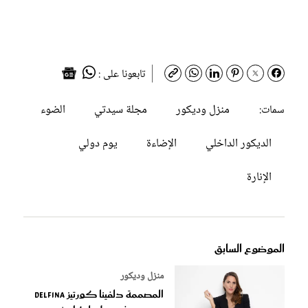
تابعونا على :
منزل وديكور
مجلة سيدتي
الضوء
سمات:
الديكور الداخلي
الإضاءة
يوم دولي
الإنارة
الموضوع السابق
منزل وديكور
المصممة دلفينا كورتيز Delfina