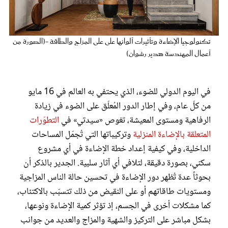
عروس سيدتي
تكنولوجيا الإضاءة وتأثيرات ألوانها على على المزاج والطاقة -(الصورة من
أعمال المهندسة هدير رشوان)
في اليوم الدولي للضوء، الذي يحتفي به العالم في 16 مايو
من كلّ عام، وفي إطار الدور المُعلّق على الضوء في زيادة
الرفاهية ومستوى المعيشة، تغوص «سيدتي» في
التطوّرات
المتعلقة بالإضاءة المنزلية
وتركيباتها التي تُجمّل المساحات
الداخلية، وفي كيفية إعداد خطة الإضاءة في أي مشروع
مجلة سيدتي
سكني، بصورة دقيقة، لتلافي أي آثار سلبية. الجدير بالذكر أن
بحوثاً عدة تُظهر دور الإضاءة في تحسين حالة الناس المزاجية
غلاف رفمي
ومستويات طاقاتهم أو على النقيض من ذلك تتسبّب بالاكتئاب،
كما مشكلات أخرى في الجسم، إذ تؤثر كمية الإضاءة ونوعها،
بشكل مباشر على التركيز والشهية والمزاج والعديد من جوانب