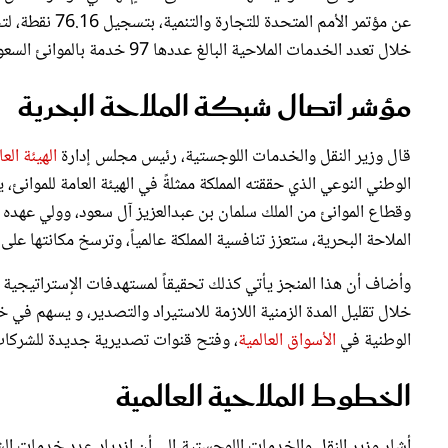
خلال تعدد الخدمات الملاحية البالغ عددها 97 خدمة بالموانئ السعودية والتي تربط المملكة بنحو 348 ميناءً عالمياً.
مؤشر اتصال شبكة الملاحة البحرية
قال وزير النقل والخدمات اللوجستية، رئيس مجلس إدارة
الهيئة الع
الوطني النوعي الذي حققته المملكة ممثلةً في الهيئة العامة للموان
وقطاع الموانئ من الملك سلمان بن عبدالعزيز آل سعود، وولي عهده 
الملاحة البحرية، ستعزز تنافسية المملكة عالمياً، وترسخ مكانتها على 
وأضاف أن هذا المنجز يأتي كذلك تحقيقاً لمستهدفات الإستراتيجية ا
خلال تقليل المدة الزمنية اللازمة للاستيراد والتصدير، و يسهم في 
الوطنية في
الأسواق العالمية
، وفتح قنوات تصديرية جديدة للشركات 
الخطوط الملاحية العالمية
أشار وزير النقل والخدمات اللوجستية إلى أن ازدياد عدد خدمات الش
20 خدمة مل