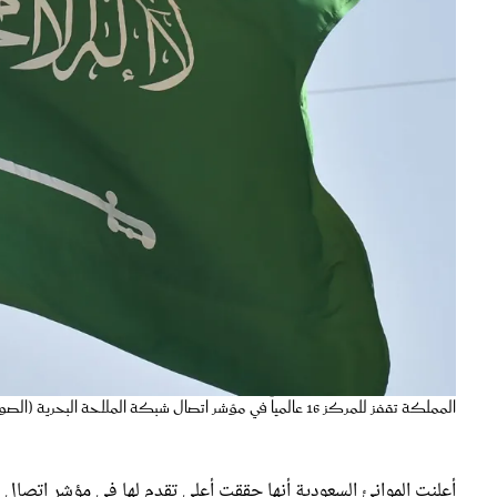
المملكة تقفز للمركز 16 عالمياً في مؤشر اتصال شبكة الملاحة البحرية (الصورة من موقع unplash)
أعلنت الموانئ السعودية أنها حققت أعلى تقدمٍ لها في مؤشر اتصال
عن مؤتمر الأمم المتحدة للتجارة والتنمية، بتسجيل 76.16 نقطة، لتحتل