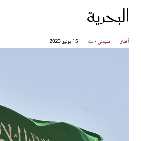
البحرية
قصص ملهمة
مق
شباب وبنات
ست
علاقات زوجية
تق
عر
أخبار
سيدتي - نت
15 يونيو 2023