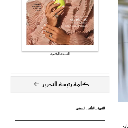
النسخة الرقمية
كلمة رئيسة التحرير
القوة .. التأثير .. الحضور
لعام 2023م، الصادر
18 دولة، من
تصدق الأحلام