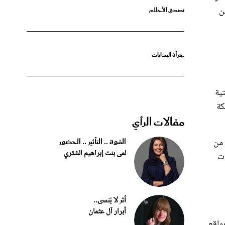
جرأة البدايات
تية
كة
مقالات الرأي
القوة .. التأثير .. الحضور
 من
لمى بنت إبراهيم الشثري
ات
أثر لا يُنسى..
أبرار آل عثمان
واقع
اءتها