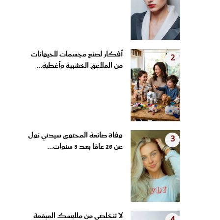
أفكار لصنع مجسمات للحيوانات
2
من الملاعق الخشبية وأغطية...
وفاة صانعة المحتوى سيدني تول
3
عن 26 عامًا بعد 3 سنوات...
لا تتخلصي من ملابسك المبقعة
4
بالأصفر من التعرق.. 5...