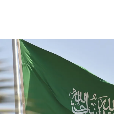
الات الرأي
تطبيقات سيدتي
ايل
دليل السفر
ارير
آخر الأخبار
وس سيدتي
مجلة سيد
غلاف رف