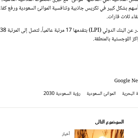
تقاء ثلاث قارات.
يُذكر أن المملكة حققت مؤخراً قفزة في مؤشر الأداء اللوجستي الصادر عن البنك الدولي (LPI) بتقدمها 17 مرتبة عالمياً، لتصل إلى المرتبة 38
ة البحرية
الموانئ السعودية
رؤية السعودية 2030
الموضوع التالى
أخبار
عودية تستعرض 8 حالات
اليوم.. بدء تطبيق حظر العمل تحت أ