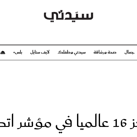
جمال
صحة ورشاقة
سيدتي وطفلك
لايف ستايل
بلس+
م
صحة ورشاقة
سيدتي وطفلك
بشرة
صحة
الحمل والولادة
ريحات
رشاقة و تغذية
مولودك
وعطور
أطفال ومراهقون
صحة الطفل
المملكة تقفز للمركز 16 عالمي
مجلة سيدتي
مناسبات X سيدتي
ديو
عن سيدتي
بخ سيدتي
فريق سيدتي