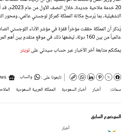
التشغيلية، بما يُرسخ مكانة المملكة كمركزٍ لوجستيٍ عالمي، ومحور ال
عالمياً من بين 160 دولة، ليضعها ذلك في موقعٍ متقدمٍ بين أهم المراكز اللوجستية بالمنطقة.
يمكنكم متابعة آخر الأخبار عبر حساب سيدتي على
تويتر
واتساب
Google News
تابعونا على :
سمات:
أخبار
أخبار السعودية
المملكة العربية السعودية
الملاح
الموضوع السابق
أخبار
الموارد البشرية الس