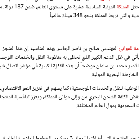
امة للموانئ
المهندس صالح بن ناصر الجاسر بهذه المناسبة إن هذا المنجز
ئ، يأتي في ظل الدعم الكبير الذي تحظى به منظومة النقل والخدمات اللوجس
الأمير محمد بن سلمان موضحاً أن هذه القفزة الكبيرة في مؤشر اتصال شب
الخارطة البحرية الدولية.
لوطنية للنقل والخدمات اللوجستية؛ كما يسهم في تعزيز النمو الاقتصادي،
خفض الكلفة للشحن البحري من وإلى موانئ المملكة، ويعزز تنافسية المنتج
السعودية بدول العالم المختلفة.
حن الملاحية التي أضافتها "موانئ" مع كبرى الخطوط الملاحية العالمية، ب
احية جديدة، خلال النصف الأول من عام 2023م، قد أسهم بشكل كبير في تكريس جاذبية وتنافسية الموانئ السعودية ورفع كف