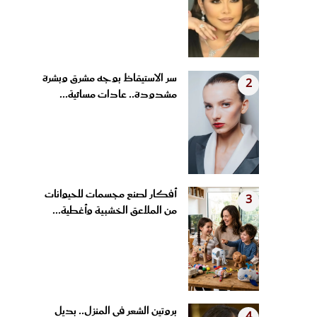
سر الاستيقاظ بوجه مشرق وبشرة
2
مشدودة.. عادات مسائية...
أفكار لصنع مجسمات للحيوانات
3
من الملاعق الخشبية وأغطية...
بروتين الشعر في المنزل.. بديل
4
الكيراتين لشعر ناعم...