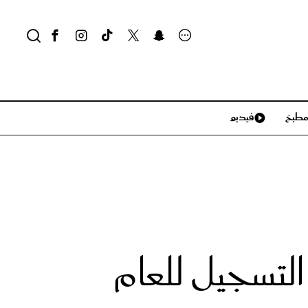
طبخ
فيديو
لايف ستايل
سياحة وسفر
منزل وديكور
تكنولوجيا
لتسجيل للعام