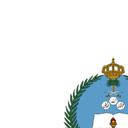
الات الرأي
تطبيقات سيدتي
ايل
دليل السفر
ارير
آخر الأخبار
وس سيدتي
مجلة سيد
غلاف رف