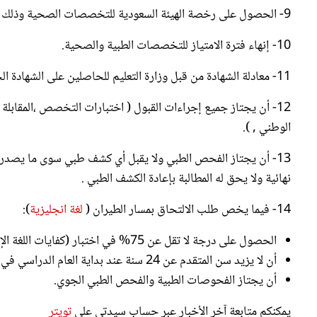
10- إنهاء فترة الامتياز للتخصصات الطبية والصحية.
11- معادلة الشهادة من قبل وزارة التعليم للحاصلين على الشهادة الجامعية من جامعات الخارج.
12- أن يجتاز جميع إجراءات القبول ( اختبارات التخصص ،المقابلة ا
الوطني , ).
13- أن يجتاز الفحص الطبي ولا يقبل أي كشف طبي سوى ما يصدر من
نهائية ولا يحق له المطالبة بإعادة الكشف الطبي .
14- فيما يخص طلب الالتحاق بمسار الطيران (
لغة انجليزية
):
الحصول على درجة لا تقل عن 75% في اختبار (كفايات اللغة الإنجليزيّة STEP) الذي يعقد في المركز الوطني للقياس.
أن لا يزيد سن المتقدم عن 24 سنة عند بداية العام الدراسي في كليّة الملك خالد العسكريّة.
أن يجتاز الفحوصات الطبية والفحص الطبي الجوي.
يمكنكم متابعة آخر الأخبار عبر حساب سيدتي على
تويتر