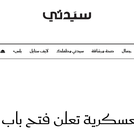
جمال
صحة ورشاقة
سيدتي وطفلك
لايف ستايل
بلس+
م
صحة ورشاقة
سيدتي وطفلك
بشرة
صحة
الحمل والولادة
ريحات
رشاقة و تغذية
مولودك
وعطور
أطفال ومراهقون
صحة الطفل
سكرية تعلن فتح باب ا
مجلة سيدتي
مناسبات X سيدتي
ديو
عن سيدتي
بخ سيدتي
فريق سيدتي