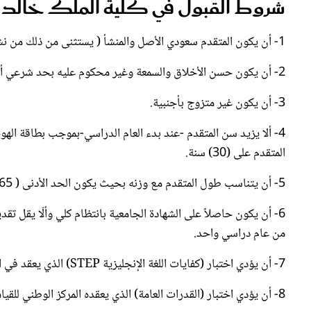
1- أن يكون المتقدم سعودي الأصل والمنشأ ( يستثنى من ذلك من نشأ مع والده أثناء خدمته للدولة خارج
2- أن يكون حسن الأخلاق والسمعة وغير محكوم عليه بحد شرعي أو في جريمة مخلة بالشرف والأمانة.
3- أن يكون غير متزوج بأجنبية.
المتقدم على (30) سنة.
5- أن يتناسب طول المتقدم مع وزنه بحيث يكون الحد الأدنى ( 165 سم – 52 كجم ) والحد الأعلى ( 188 سم – 95 كجم ).
6- أن يكون حاصلاً على الشهادة الجامعية بانتظام كلي وألّا يقل 
من عام دراسي واحد.
7- أن يؤدي اختبار (كفايات اللغة الإنجليزية STEP) الذي يعقد في المركز الوطني للقياس وذلك للتخصصات الصحية (عدا الأطباء).
8- أن يؤدي اختبار (القدرات العامة) الذي يعقده المركز الوطني للقياس و ذلك (للتخصصات النظرية فقط).
9- الحصول على رخصة الهيئة السعودية للتخصصات الصحية وذلك في جميع التخصصات الطبية والصحية.