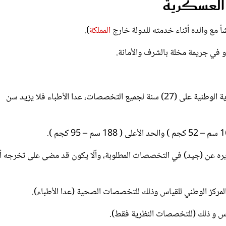
المملكة
).
4- ألا يزيد سن المتقدم -عند بدء العام الدراسي-بموجب بطاقة الهوية الوطنية على (27) سنة لجميع التخصصات، عدا الأطباء فلا يزيد سن
تقديره عن (جيد) في التخصصات المطلوبة، وألّا يكون قد مضى على تخرجه أ