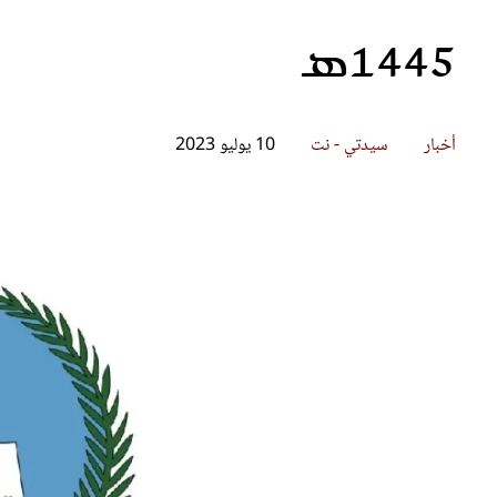
1445هـ
قصص ملهمة
مق
شباب وبنات
ست
علاقات زوجية
تق
عر
أخبار
سيدتي - نت
10 يوليو 2023