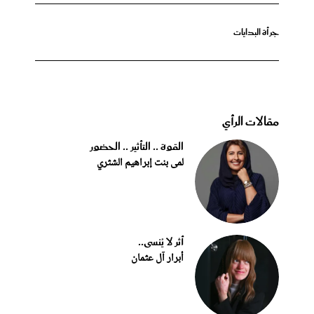
جرأة البدايات
مقالات الرأي
القوة .. التأثير .. الحضور
لمى بنت إبراهيم الشثري
أثر لا يُنسى..
أبرار آل عثمان