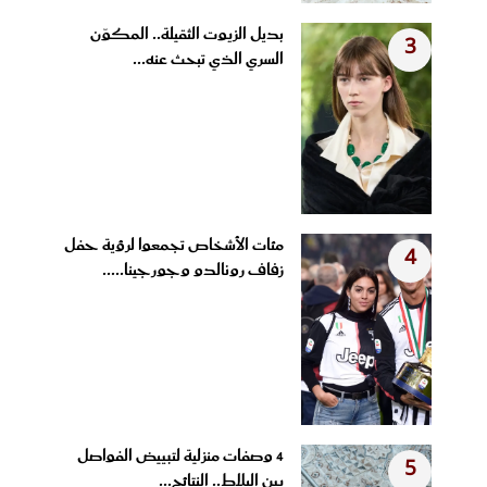
بديل الزيوت الثقيلة.. المكوّن
3
السري الذي تبحث عنه...
مئات الأشخاص تجمعوا لرؤية حفل
4
زفاف رونالدو وجورجينا.....
4 وصفات منزلية لتبييض الفواصل
5
بين البلاط.. النتائج...