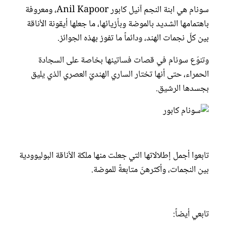
سونام كابور
سونام هي ابنة النجم آنيل كابور Anil Kapoor، ومعروفة
باهتمامها الشديد بالموضة وبأزيائها، ما جعلها أيقونة الأناقة
بين كلّ نجمات الهند، ودائماً ما تفوز بهذه الجوائز.
وتنوّع سونام في قصات فساتينها بخاصة على السجادة
الحمراء، حتى أنها تختار الساري الهنديّ العصري الذي يليق
بجسدها الرشيق.
تابعوا أجمل إطلالاتها التي جعلت منها ملكة الأناقة البوليوودية
بين النجمات، وأكثرهنّ متابعةً للموضة.
تابعي أيضاً: