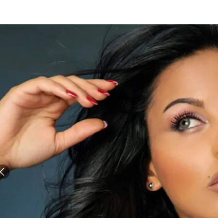
الات الرأي
تطبيقات سيدتي
ايل
دليل السفر
ارير
آخر الأخبار
وس سيدتي
مجلة سيد
غلاف رف