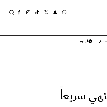
طبخ
فيديو
لايف ستايل
سياحة وسفر
منزل وديكور
تكنولوجيا
ي سريعاً