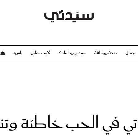
جمال
صحة ورشاقة
سيدتي وطفلك
لايف ستايل
بلس+
م
صحة ورشاقة
سيدتي وطفلك
بشرة
صحة
الحمل والولادة
ريحات
رشاقة و تغذية
مولودك
وعطور
أطفال ومراهقون
صحة الطفل
ي في الحب خاطئة وتنته
مجلة سيدتي
مناسبات X سيدتي
ديو
عن سيدتي
بخ سيدتي
فريق سيدتي