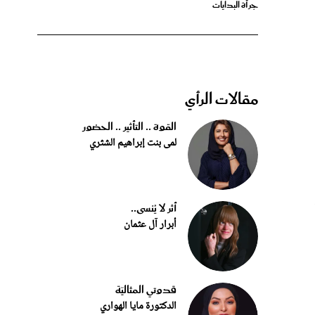
مقالات الرأي
القوة .. التأثير .. الحضور
لمى بنت إبراهيم الشثري
أثر لا يُنسى..
أبرار آل عثمان
قدوتي المثاليّة
الدكتورة مايا الهواري