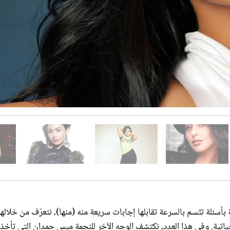
سئلة تتّسم بالسرعة تقابلها إجابات سريعة منه (منها)، نتعرّف من خلالها
اتية. وفي هذا العدد، نكتشف الوجه الآخر للنجمة ميس حمدان التي تأخذن
تها إلى الحياة: