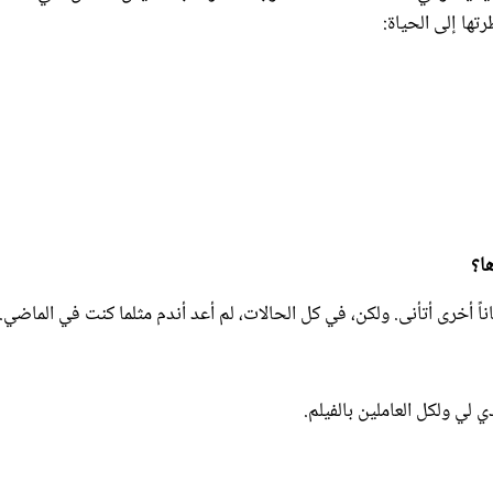
ياناً أخرى أتأنى. ولكن، في كل الحالات، لم أعد أندم مثلما كنت في الماضي.
 لي ولكل العاملين بالفيلم.
لا ننكره. المهم من يتمكن من الحفاظ على هذا النجاح.