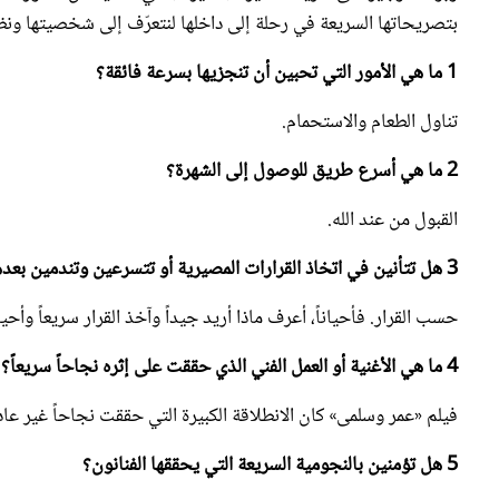
ميس حمدان
ميس حمدان
ميس حمدان
1 ما هي الأمور التي تحبين أن تنجزيها بسرعة فائقة؟
تناول الطعام والاستحمام.
2 ما هي أسرع طريق للوصول إلى الشهرة؟
القبول من عند الله.
ميس حمدان
3 هل تتأنين في اتخاذ القرارات المصيرية أو تتسرعين وتندمين بعدها؟
ميس حمدان
حسب القرار. فأحياناً، أعرف ماذا أريد جيداً وآخذ القرار سريعاً وأح
4 ما هي الأغنية أو العمل الفني الذي حققت على إثره نجاحاً سريعاً؟
فيلم «عمر وسلمى» كان الانطلاقة الكبيرة التي حققت نجاحاً غير عادي
5 هل تؤمنين بالنجومية السريعة التي يحققها الفنانون؟
ميس حمدان
بالتأكيد، هناك من يحققون النجومية بشكل سريع والحظ له دور كبير 