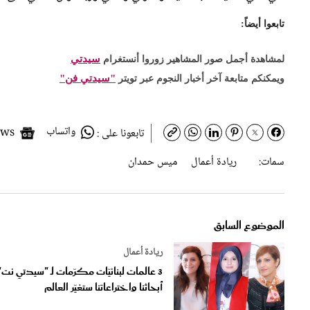
تابعوا أيضاً:
سيدتي
لمشاهدة أجمل صور المشاهير زوروا أنستغرام
"سيدتي فن"
ويمكنكم متابعة آخر أخبار النجوم عبر تويتر
واتساب
Google News
تابعونا على :
سمات:
ريادة أعمال
ميس حمدان
الموضوع السابق
ريادة أعمال
3 عالمات لبنانيّات مكرّمات لـ "سيدتي نت"
أبحاثنا واختراعاتنا ستغيّر العالم