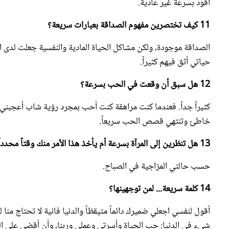
11 كيف تختصرين مفهوم الصداقة بعبارات سريعة؟
الصداقة موجودة، ولكن مشاكل الحياة المادية والنفسية جعلت لدى ا
حياتي أثق فيهم كثيراً.
12 هل سبق أن وقعت في الحب بسرعة؟
كثيراً جداً. فعندما كنت مراهقة كنت أحب بمجرد رؤية شاب أعجبن
خاطئ وتنتهي قصص الحب سريعاً.
13 هل تنظرين إلى المرآة بسرعة أم يأخذ هذا الأمر منك وقتاً محدداً؟
حسب حالتي المزاجية في الصباح.
14 كلمة سريعة... لمن توجهينها؟
أقول لنفسي اجعلي ضميرك دائماً متيقظاً والدنيا فانية لا تحتاج منا
شيء في الدنيا: حب الحياة وأسرتي وعملي وربنا، وأن أقضي على ا