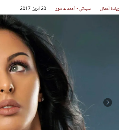
قصص ملهمة
مق
شباب وبنات
ست
علاقات زوجية
تق
عر