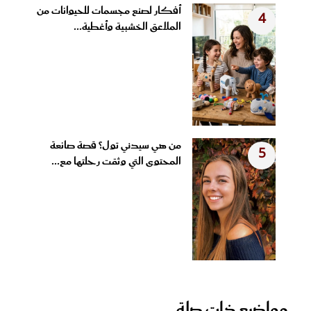
أفكار لصنع مجسمات للحيوانات من
4
الملاعق الخشبية وأغطية...
من هي سيدني تول؟ قصة صانعة
5
المحتوى التي وثقت رحلتها مع...
مواضيع ذات صلة