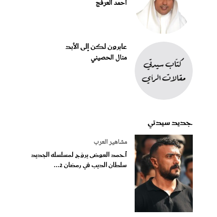
أحمد العرفج
عابرون لكن إلى الأبد
منال الحصيني
جديد سيدتي
مشاهير العرب
أحمد العوضى يروّج لمسلسله الجديد
سلطان الديب في رمضان 2...