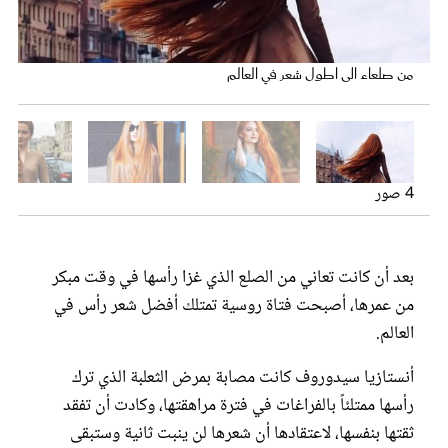
عروس سيدتي
من صلعاء الى اطول شعر في العالم
انستازيا واطول شعر ذهبي
4 صور
طول شعرها يتجاوز المتر
ضفائرها الحريرية اللماعة
بعد أن كانت تعاني من الصلع الذي غزا رأسها في وقت مبكر
مجلة سيدتي
من عمرها، أصبحت فتاة روسية تمتلك أفضل شعر رأس في
العالم.
غلاف رفمي
أنستازيا سيدوروف كانت مصابة بمرض الثعلبة الذي ترك
رأسها ممتلئاً بالفراغات في فترة مراهقتها، وكادت أن تفقد
ثقتها بنفسها، لاعتقادها أن شعرها لن ينبت ثانية وستبقى