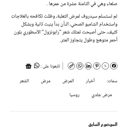
صلعاء وهي في الثامنة عشرة من عمرها .
لم تستسلم سيدروف لمرض الثعلبة، وظلت تكافحه بالعلاجات
واستخدام الشامبو الصحي، الىأن بدأ ينبت ثانية وبشكل
كثيف، حتى أصبحت تمتلك شعر "رابونزول" الأسطوري بلون
أحمر متوهج وطول يتجاوز المتر.
تابعونا على :
أخبار
المرض
مرض
الشعر
سمات:
مرض جلدي
روسيا
الموضوع السابق