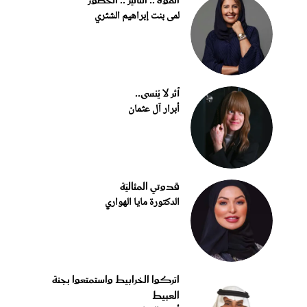
القوة .. التأثير .. الحضور
لمى بنت إبراهيم الشثري
أثر لا يُنسى..
أبرار آل عثمان
قدوتي المثاليّة
الدكتورة مايا الهواري
اتركوا الخرابيط واستمتعوا بجنة
العبيط