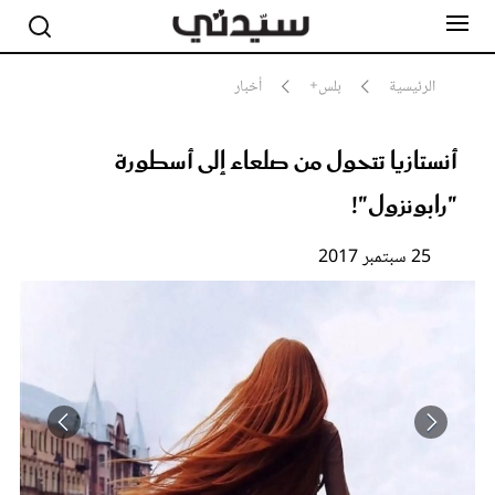
الرئيسية
بلس+
أخبار
أنستازيا تتحول من صلعاء إلى أسطورة
مشاهير
أناقة
"رابونزول"!
جمال
صحة ورشاقة
سيدتي وطفلك
25 سبتمبر 2017
لايف ستايل
بلس+
فيديو
مطبخ سيدتي
مقالات الرأي
ستايل
تقارير