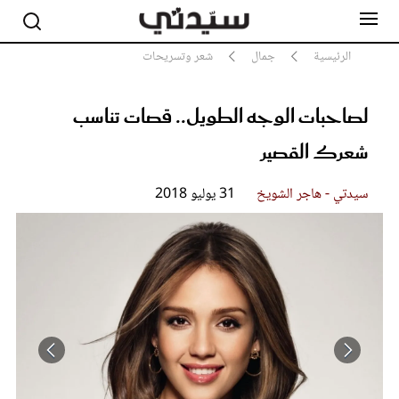
الرئيسية
جمال
شعر وتسريحات
لصاحبات الوجه الطويل.. قصات تناسب
مشاهير
أناقة
شعرك القصير
جمال
صحة ورشاقة
سيدتي - هاجر الشويخ
31 يوليو 2018
سيدتي وطفلك
لايف ستايل
بلس+
فيديو
مطبخ سيدتي
مقالات الرأي
ستايل
تقارير