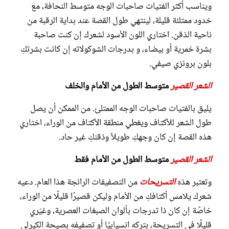
قصَات شعر للشعر القصير
ويناسب أكثر الفتيات صاحبات الوجه متوسط النحافة، مع
خدود ممتلئة قليلة، لينتهي طول القصة عند بداية الرقبة من
قصَات شعر للشعر القصير
ناحية الذقن. اختاري اللون الأسود لشعرك إن كنت صاحبة
بشرة خمرية أو بيضاء، و بدرجات الشوكولاته إن كانت بشرتكِ
بلون برونزي صيفي.
الشعر القصير
متوسط الطول من الأمام والخلف
يليق بالفتيات صاحبات الوجه الممتلئ. من الممكن أن يصل
طول الشعر للأكتاف ويغطي منطقة الأكتاف من الوراء، اختاري
هذه القصة إن كان وجهكِ طويلاً وذقنكِ غير حاد.
الشعر القصير
متوسط الطول من الأمام فقط
وتعتبر هذه
التسريحات
من التصفيفات الرائجة هذا العام. دعيه
شعرك يلامس أكتافكِ من الأمام وليكن قصيرًا قليلًا من الوراء،
خاصًة إن كان ذا تدرجات بألوان الصبغات العصرية، وغيّري
قليلًا في التسريحة، بتركه انسيابيًا أو تصفيفه بصيحة الكيرلي