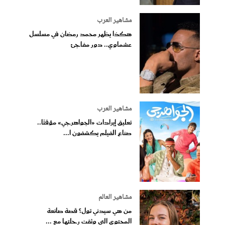
مشاهير العرب
هكذا يظهر محمد رمضان في مسلسل
عشماوي.. دور مفاجئ
مشاهير العرب
تعليق إيرادات «الجواهرجي» مؤقتًا..
صناع الفيلم يكشفون ا...
مشاهير العالم
من هي سيدني تول؟ قصة صانعة
المحتوى التي وثقت رحلتها مع ...