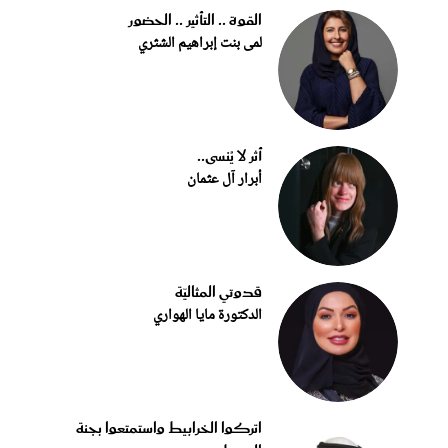
القوة .. التأثير .. الحضور
لمى بنت إبراهيم الشثري
أثر لا يُنسى..
أبرار آل عثمان
قدوتي المثاليّة
الدكتورة مايا الهواري
اتركوا الخرابيط واستمتعوا بجنة