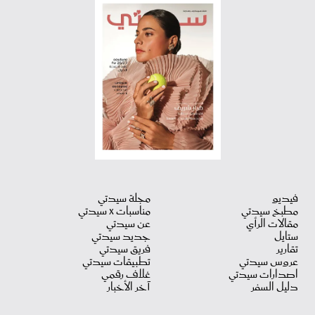
فيديو
مجلة سيدتي
مطبخ سيدتي
مناسبات X سيدتي
مقالات الرأي
عن سيدتي
ستايل
جديد سيدتي
تقارير
فريق سيدتي
عروس سيدتي
تطبيقات سيدتي
اصدارات سيدتي
غلاف رقمي
دليل السفر
آخر الأخبار