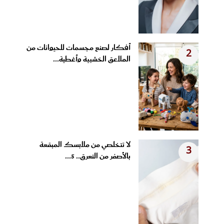
أفكار لصنع مجسمات للحيوانات من
2
الملاعق الخشبية وأغطية...
لا تتخلصي من ملابسك المبقعة
3
بالأصفر من التعرق.. 5...