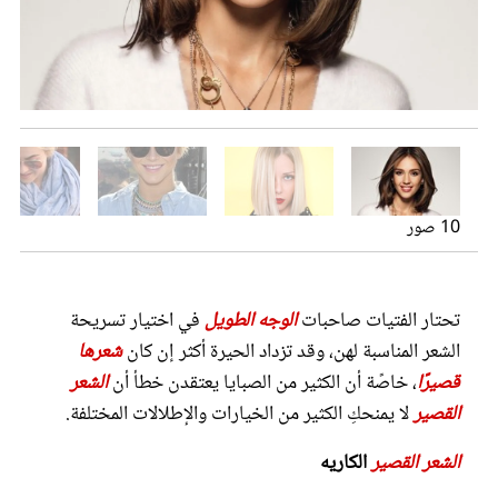
عروس سيدتي
10 صور
قصَات شعر للشعر القصير
تحتار الفتيات صاحبات
الوجه الطويل
في اختيار تسريحة
مجلة سيدتي
الشعر المناسبة لهن، وقد تزداد الحيرة أكثر إن كان
شعرها
قصَات شعر للشعر القصير
قصيرًا
، خاصًة أن الكثير من الصبايا يعتقدن خطأ أن
الشعر
غلاف رفمي
القصير
لا يمنحكِ الكثير من الخيارات والإطلالات المختلفة.
الشعر القصير
الكاريه
قصَات شعر للشعر القصير
قصَات شعر
قصَات شعر للشعر القصير
قصَات شعر للشعر القصير