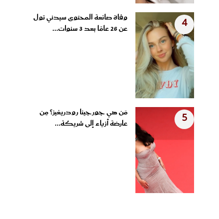
وفاة صانعة المحتوى سيدني تول
4
عن 26 عامًا بعد 3 سنوات...
مَن هي جورجينا رودريغيز؟ مِن
5
عارضة أزياء إلى شريكة...