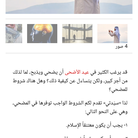
عامة
عروس سيدتي
أن يكون في كامل قواه العقلية
4 صور
قد يرغب الكثير في
عيد الأضحى
أن يضحي ويذبح، لما لذلك
من أجر كبير، ولكن يتساءل عن كيفية ذلك؟ وهل هناك شروط
للمضحي؟
مجلة سيدتي
لذا «سيّدتي» تقدم لكم الشروط الواجب توفرها في المضحي،
غلاف رفمي
وهي على النحو التالي:
١- يجب أن يكون معتنقاً الإسلام.