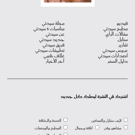
فيديو
مجلة سيدتي
مطبخ سيدتي
مناسبات X سيدتي
مقالات الرأي
عن سيدتي
ستايل
جديد سيدتي
تقارير
فريق سيدتي
عروس سيدتي
تطبيقات سيدتي
اصدارات سيدتي
غلاف رقمي
دليل السفر
آخر الأخبار
اشترك في النشرة ليصلك كل جديد
لايف ستايل والتمكين
الصحة والرشاقة
مشاهير وفن
أناقة وجمال
المطبخ والوصفات