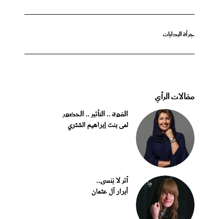
جرأة البدايات
مقالات الرأي
القوة .. التأثير .. الحضور
لمى بنت إبراهيم الشثري
أثر لا يُنسى..
أبرار آل عثمان