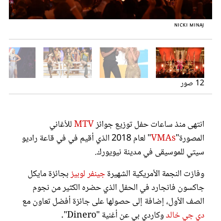
عروس سيدتي
Kylie Jenner Travis Scott
Rita Ora & Bebe Rexha
Ariana Grande
Travis Scott
Nicki Minaj
Madonna
Cardi B & Jennifer Lopez & DJ Khaled
12 صور
انتهى منذ ساعات حفل توزيع جوائز
MTV
للأغاني
المصورة"
VMAs
" لعام 2018 الذي أقيم في في قاعة راديو
مجلة سيدتي
سيتي للموسيقى في مدينة نيويورك.
Willy William
وفازت النجمة الأمريكية الشهيرة
جينفر لوبيز
بجائزة مايكل
غلاف رفمي
جاكسون فانجارد في الحفل الذي حضره الكثير من نجوم
Ariana Grande
الصف الأول، إضافة إلى حصولها على جائزة أفضل تعاون مع
Cardi B
Camila Cabell
JLo
دي جي خالد
وكاردي بي عن أغنية "Dinero".