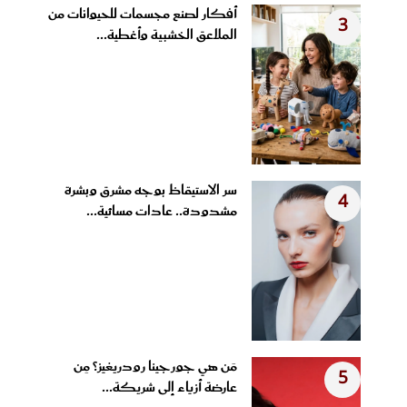
أفكار لصنع مجسمات للحيوانات من
3
الملاعق الخشبية وأغطية...
سر الاستيقاظ بوجه مشرق وبشرة
4
مشدودة.. عادات مسائية...
مَن هي جورجينا رودريغيز؟ مِن
5
عارضة أزياء إلى شريكة...