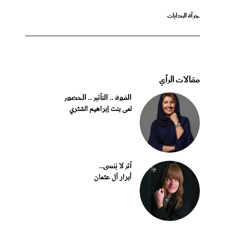
جرأة البدايات
مقالات الرأي
القوة .. التأثير .. الحضور
لمى بنت إبراهيم الشثري
أثر لا يُنسى..
أبرار آل عثمان