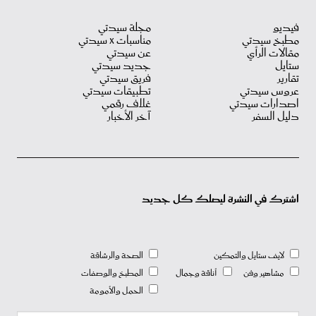
فيديو
مجلة سيدتي
مطبخ سيدتي
مناسبات X سيدتي
مقالات الرأي
عن سيدتي
ستايل
جديد سيدتي
تقارير
فريق سيدتي
عروس سيدتي
تطبيقات سيدتي
اصدارات سيدتي
غلاف رقمي
دليل السفر
آخر الأخبار
اشترك في النشرة ليصلك كل جديد
لايف ستايل والتمكين
الصحة والرشاقة
مشاهير وفن
أناقة وجمال
المطبخ والوصفات
الحمل والأمومة