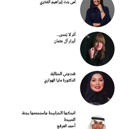
لمى بنت إبراهيم الشثري
أثر لا يُنسى..
أبرار آل عثمان
قدوتي المثاليّة
الدكتورة مايا الهواري
اتركوا الخرابيط واستمتعوا بجنة
العبيط
أحمد العرفج