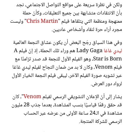
ولكن في نظرة سريعة على مواقع التواصل الاجتماعي، نجد
بأنّ الانتقادات متشابهة بين جميع التعليقات، وكأنّ حملة
ممنهجة ومنظمة التي يتلقاها فيلم "
Chris Martin
" وليست
مجرد أراء حرة لنقاد وأشخاص عاديين.
وفي هذا السياق رجّح البعض أن يكون عشاق النجمة العالمية
ليدي غاغا
Lady Gaga هم وراء تلك الحملة، إذ إنّ فيلم A
Star is Born، وهو الفيلم الأول للنجمة قد صدر تزامنًا مع
فيلم Venom، وكان لا بد من ضمان النجاح لفيلم ليدي غاغا
عبر تشويه صورة الفيلم الآخر، ليبقى فيلم النجمة الخيار الأول
لرواد دور العرض.
يشار إلى أنّ الإعلان التشويقي الرسمي لفيلم
Venom
"، كان
قد حقق رقمًا قياسيًّا بنسب المشاهدة، بعدما جذب 28 مليون
مشاهدة في الـ24 ساعة الأولى من عرضه عبر الحساب
الرسمي للشركة المنتجة.