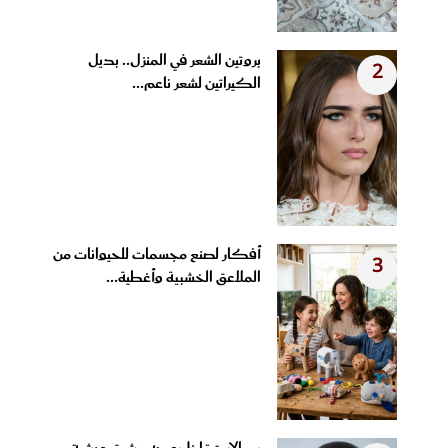
بروتين الشعر في المنزل.. بديل
2
الكيراتين لشعر ناعم...
أفكار لصنع مجسمات للحيوانات من
3
الملاعق الخشبية وأغطية...