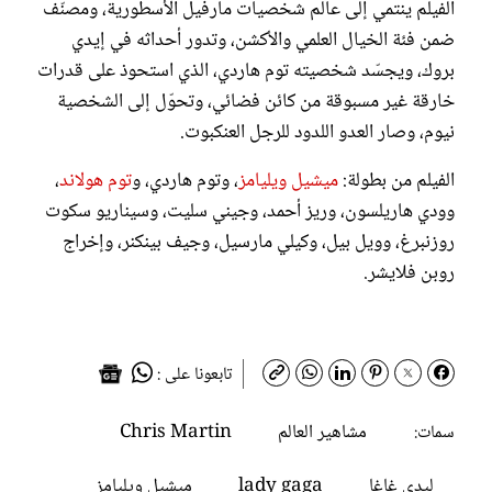
الفيلم ينتمي إلى عالم شخصيات مارفيل الأسطورية، ومصنّف
ضمن فئة الخيال العلمي والأكشن، وتدور أحداثه في إيدي
بروك، ويجسّد شخصيته توم هاردي، الذي استحوذ على قدرات
خارقة غير مسبوقة من كائن فضائي، وتحوّل إلى الشخصية
نيوم، وصار العدو اللدود للرجل العنكبوت.
الفيلم من بطولة:
ميشيل ويليامز
، وتوم هاردي، و
توم هولاند
،
وودي هاريلسون، وريز أحمد، وجيني سليت، وسيناريو سكوت
روزنبرغ، وويل بيل، وكيلي مارسيل، وجيف بينكنر، وﺇﺧﺮاﺝ
روبن فلايشر.
تابعونا على :
مشاهير العالم
Chris Martin
سمات:
ليدي غاغا
lady gaga
ميشيل ويليامز