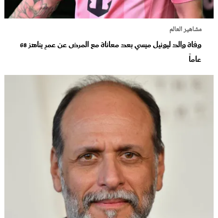
مشاهير العالم
وفاة والد ليونيل ميسي بعد معاناة مع المرض عن عمرٍ يناهز 68
عاماً