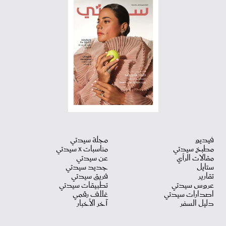
فيديو
مجلة سيدتي
مطبخ سيدتي
مناسبات X سيدتي
مقالات الرأي
عن سيدتي
ستايل
جديد سيدتي
تقارير
فريق سيدتي
عروس سيدتي
تطبيقات سيدتي
اصدارات سيدتي
غلاف رقمي
دليل السفر
آخر الأخبار