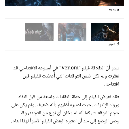
عروس سيدتي
Venom
فيلم Venom
Venom
3 صور
يبدو أنّ انطلاقة فيلم "Venom" في أسبوعه الافتتاحي قد
تعثّرت ولم تكن ضمن التوقعات التي أُعطيت للفيلم قبل
افتتاحه.
مجلة سيدتي
فقد تعرّض الفيلم إلى حملة انتقادات واسعة من قبل النقاد
غلاف رفمي
ورواد الإنترنت، حيث اعتبره أغلبهم بأنه ضعيف، ولم يكن على
حجم التوقعات، كما أنه لم يخلق أيّ نوع من التجدد، وقد
وصل الوضع إلى حد أن اعتبره البعض الفيلم الأسوأ لهذا العام.