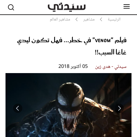
الرئيسية
مشاهير
مشاهير العالم
فيلم "Venom" في خطر... فهل تكون ليدي
مشاهير
أناقة
غاغا السبب!!
جمال
صحة ورشاقة
سيدتي - هدى زين
05 أكتوبر 2018
سيدتي وطفلك
لايف ستايل
بلس+
فيديو
مطبخ سيدتي
مقالات الرأي
ستايل
تقارير