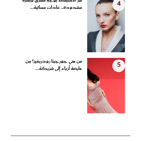
سر الاستيقاظ بوجه مشرق وبشرة
4
مشدودة.. عادات مسائية...
مَن هي جورجينا رودريغيز؟ مِن
5
عارضة أزياء إلى شريكة...