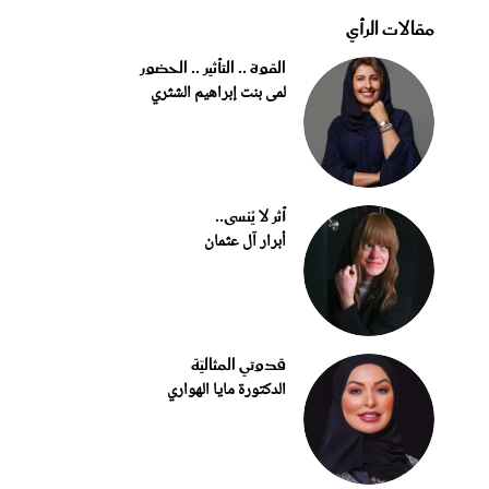
مقالات الرأي
القوة .. التأثير .. الحضور
لمى بنت إبراهيم الشثري
أثر لا يُنسى..
أبرار آل عثمان
قدوتي المثاليّة
الدكتورة مايا الهواري