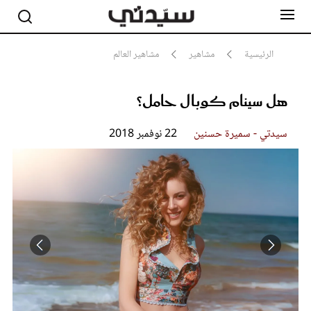
الرئيسية
مشاهير
مشاهير العالم
هل سينام كوبال حامل؟
مشاهير
أناقة
جمال
سيدتي - سميرة حسنين
22 نوفمبر 2018
صحة ورشاقة
سيدتي وطفلك
لايف ستايل
بلس+
فيديو
مطبخ سيدتي
مقالات الرأي
ستايل
تقارير