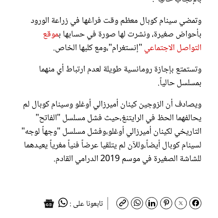
وتمضي سينام كوبال معظم وقت فراغها في زراعة الورود
بأحواض صغيرة، ونشرت لها صورة في حسابها ب
موقع
التواصل الاجتماعي
"إنستغرام"،ومع كلبها الخاص.
وتستمتع بإجازة رومانسية طويلة لعدم ارتباط أي منهما
بمسلسل حالياً.
ويصادف أن الزوجين كينان أميرزالي أوغلو وسينام كوبال لم
يحالفهما الحظ في الرايتنغ،حيث فشل مسلسل "الفاتح"
التاريخي لكينان أميرزالي أوغلو،وفشل مسلسل "وجهاً لوجه"
لسينام كوبال أيضاً،وللآن لم يتلقيا عرضاً فنياً مغرياً يعيدهما
للشاشة الصغيرة في موسم 2019 الدرامي القادم.
تابعونا على :