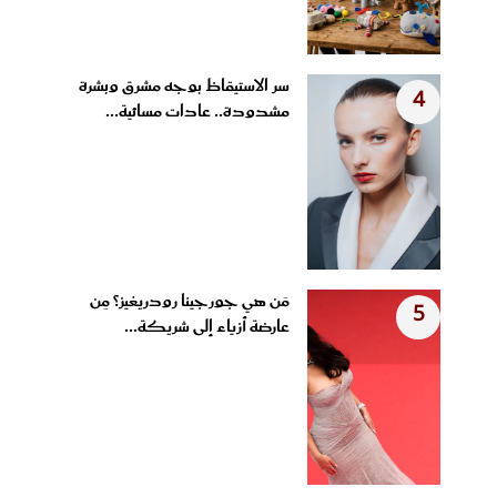
سر الاستيقاظ بوجه مشرق وبشرة
4
مشدودة.. عادات مسائية...
مَن هي جورجينا رودريغيز؟ مِن
5
عارضة أزياء إلى شريكة...