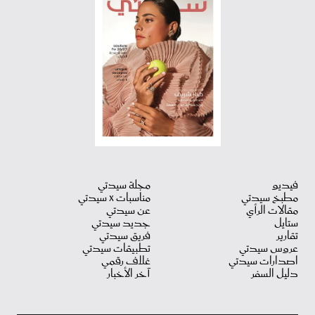
فيديو
مجلة سيدتي
مطبخ سيدتي
مناسبات X سيدتي
مقالات الرأي
عن سيدتي
ستايل
جديد سيدتي
تقارير
فريق سيدتي
عروس سيدتي
تطبيقات سيدتي
اصدارات سيدتي
غلاف رقمي
دليل السفر
آخر الأخبار