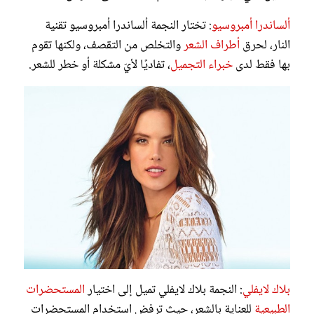
ألساندرا أمبروسيو
: تختار النجمة ألساندرا أمبروسيو تقنية
النار، لحرق
أطراف الشعر
والتخلص من التقصف، ولكنها تقوم
بها فقط لدى
خبراء التجميل
، تفاديًا لأيّ مشكلة أو خطر للشعر.
بلاك لايفلي
: النجمة بلاك لايفلي تميل إلى اختيار
المستحضرات
الطبيعية
للعناية بالشعر، حيث ترفض استخدام المستحضرات