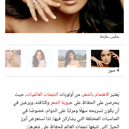
عروس سيدتي
كايلي جينر
اليساندرا أمبروسيو
سلمى حايك
4 صور
مجلة سيدتي
يُعتبر
الاهتمام بالشعر
، من أولويات
النجمات العالميات،
حيث
غلاف رفمي
يحرصن على الحفاظ على ح
يوية الشعر
وكثافته، ويرغبن في
نيكول كيدمان
أن يكون تسريحه سهلًا ومرتبًا على الدوام، خصوصًا في
المناسبات المختلفة التي يشاركن فيها، لذا نستعرض أبرز
الحيل التي تتبعها نجمات العالم للحفاظ على شعرهنّ: