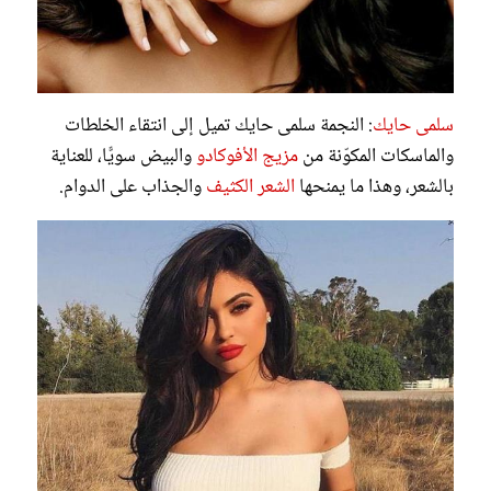
سلمى حايك
: النجمة سلمى حايك تميل إلى انتقاء الخلطات
والماسكات المكوّنة من
مزيج الأفوكادو
والبيض سويًّا، للعناية
بالشعر، وهذا ما يمنحها
الشعر الكثيف
والجذاب على الدوام.