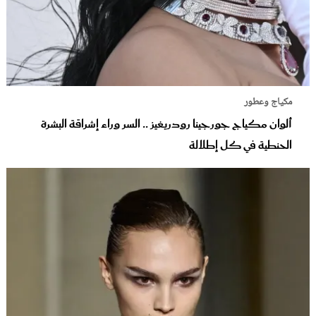
مكياج وعطور
ألوان مكياج جورجينا رودريغيز .. السر وراء إشراقة البشرة
الحنطية في كل إطلالة