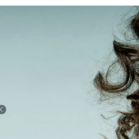
الات الرأي
تطبيقات سيدتي
ايل
دليل السفر
ارير
آخر الأخبار
وس سيدتي
مجلة سيد
غلاف رف