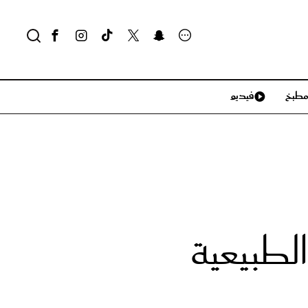
طبخ
فيديو
لايف ستايل
سياحة وسفر
منزل وديكور
تكنولوجيا
لطبيعية