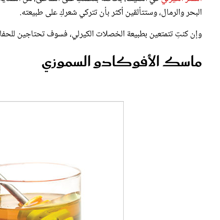
البحر والرمال، وستتألقين أكثر بأن تتركي شعركِ على طبيعته.
الشعر الكيرلي يحتاج منك عناية مضاعفة في الصيف
وإن كنتِ تتمتعين بطبيعة الخصلات الكيرلي، فسوف تحتاجين للحفا
ماسك الأفوكادو السموزي
حافظي على جمال شعرك الكيرلي بعدم تعرضه لمجففات الهواء