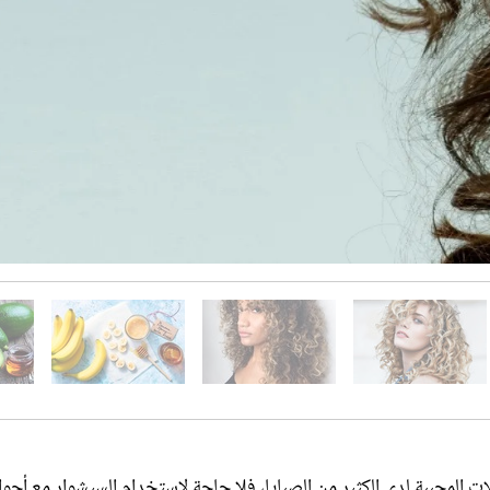
 المحببة لدى الكثير من الصبايا، فلا حاجة لاستخدام السيشوار مع أجوا