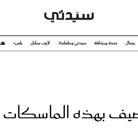
جمال
صحة ورشاقة
سيدتي وطفلك
لايف ستايل
بلس+
م
صحة ورشاقة
سيدتي وطفلك
بشرة
صحة
الحمل والولادة
ريحات
رشاقة و تغذية
مولودك
وعطور
أطفال ومراهقون
صحة الطفل
لصيف بهذه الماسكات ا
مجلة سيدتي
مناسبات X سيدتي
ديو
عن سيدتي
بخ سيدتي
فريق سيدتي