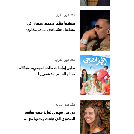
مشاهير العرب
هكذا يظهر محمد رمضان في
مسلسل عشماوي.. دور مفاجئ
مشاهير العرب
تعليق إيرادات «الجواهرجي» مؤقتًا..
صناع الفيلم يكشفون ا...
مشاهير العالم
من هي سيدني تول؟ قصة صانعة
المحتوى التي وثقت رحلتها مع ...