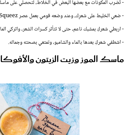
- تُضرب المكونات مع بعضها البعض في الخلاط، لتحصلي على ماسك
- ضعي الخليط على شعرِك، وعند وضعه قومي بعمل عصر Squeez بلطف لخصلات شعركِ، لتحافظي على الشكل الكيرلي.
- اربطي شعركِ بمشبك ناعم، حتى لا تتأثر كسرات الشعر، واتركي ال
- اشطفي شعركِ بعدها بالماء والشامبو، وتمتعي بصحته وجماله.
ماسك الموز وزيت الزيتون والأفوكا