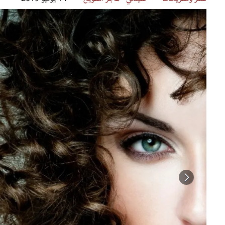
قصص ملهمة
مق
شباب وبنات
ست
علاقات زوجية
تق
عر