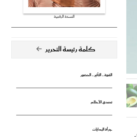
النسخة الرقمية
كلمة رئيسة التحرير
القوة .. التأثير .. الحضور
تصدق الأحلام
جرأة البدايات
ء