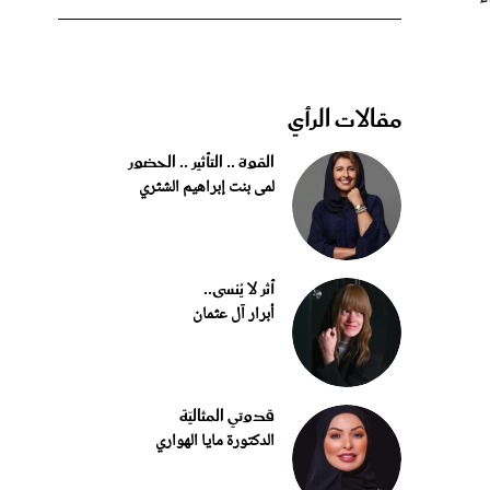
مقالات الرأي
القوة .. التأثير .. الحضور
لمى بنت إبراهيم الشثري
أثر لا يُنسى..
أبرار آل عثمان
قدوتي المثاليّة
الدكتورة مايا الهواري