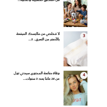
من الملاعق الخشبية وأغطية...
لا تتخلصي من ملابسك المبقعة
3
بالأصفر من التعرق.. 5...
وفاة صانعة المحتوى سيدني تول
4
عن 26 عامًا بعد 3 سنوات...