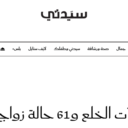
جمال
صحة ورشاقة
سيدتي وطفلك
لايف ستايل
بلس+
م
صحة ورشاقة
سيدتي وطفلك
بشرة
صحة
الحمل والولادة
ريحات
رشاقة و تغذية
مولودك
وعطور
أطفال ومراهقون
صحة الطفل
مجلة سيدتي
مناسبات X سيدتي
ديو
عن سيدتي
بخ سيدتي
فريق سيدتي