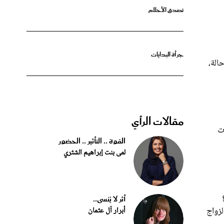
جرأة البدايات
ن حالات الخلع بلغت 218 حالة مقابل 1023 حالة طلاق رجعي وبائن، في وقت بلغت حالات الطلاق بحكم محكمة 361 حالة،
مقالات الرأي
ص الطبي قبل الزواج 2692، منها 9 حالات
القوة .. التأثير .. الحضور
لمى بنت إبراهيم الشثري
ع
أثر لا يُنسى..
ن إجمالي حالات الزواج
أبرار آل عثمان