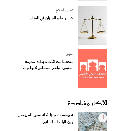
تفسير أحلام
تفسير حلم الميزان في المنام
أخبار
متحف البحر الأحمر يطلق مخيمه
الصيفي أواخر أغسطس لإلهام ...
الأكثر مشاهدة
4 وصفات منزلية لتبييض الفواصل
1
بين البلاط.. النتائج...