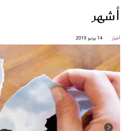
أشهر
قصص ملهمة
مق
شباب وبنات
ست
علاقات زوجية
تق
عر
أخبار
14 يونيو 2019