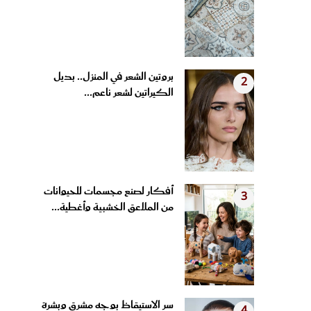
بروتين الشعر في المنزل.. بديل
2
الكيراتين لشعر ناعم...
أفكار لصنع مجسمات للحيوانات
3
من الملاعق الخشبية وأغطية...
سر الاستيقاظ بوجه مشرق وبشرة
4
مشدودة.. عادات مسائية...