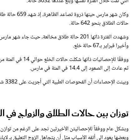
حالات الطلاق بنحو 642 حالة.
وأخيرا فبراير بـ67 حالة خلع.
ثم عادت إلى الصعود إلى 14.4 في المئة في مارس.
وبينت الإحصاءات أن الفحوصات الطبية التي أجريت على 3382 شخصا من الذكور والإناث المقبلين على الزواج كشفت عن 13 حالة «غير آمنة».
توزان بين حالات الطلاق والزواج في 
وبشكل عام ووفقاً للإحصائيتن الأخيرتين نجد على الرغم من توازن 
وبعضها يعود الى أتفه الأسباب مثل أن يتجاهل الزوج التعليق بـ لا