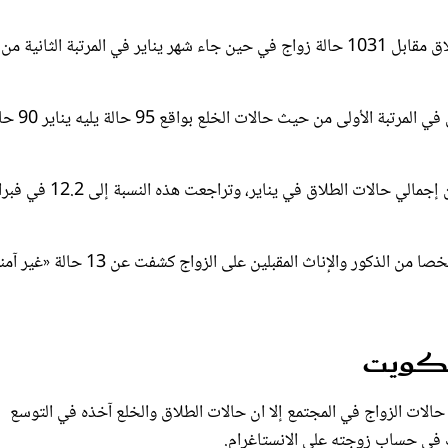
وكان شهر مارس حينها ذروة تصاعد الظاهرة، إذ شهد 659 حالة طلاق مقابل 1031 حالة زواج في حين جاء شهر يناير في المرتبة الث
وشهدت الفترة ذاتها 201 حالة طلاق مخالعة، حيث جاء شهر مارس في الم
ووفقًا للإحصائيات ذاتها شكلت حالات الخلع حوالي 14 في المئة من إجمالي حالات الطلاق في يناير، وتر
الكويت
حالات الزواج في المجتمع إلا ان حالات الطلاق والخلع آخذه في التوسع
يك في حساب زوجته على الانستاغرام.