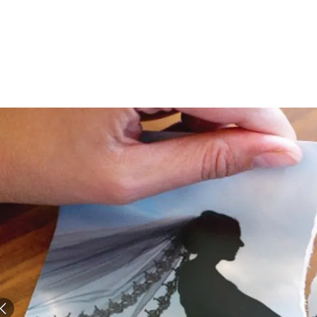
الات الرأي
تطبيقات سيدتي
ايل
دليل السفر
ارير
آخر الأخبار
وس سيدتي
مجلة سيد
غلاف رف