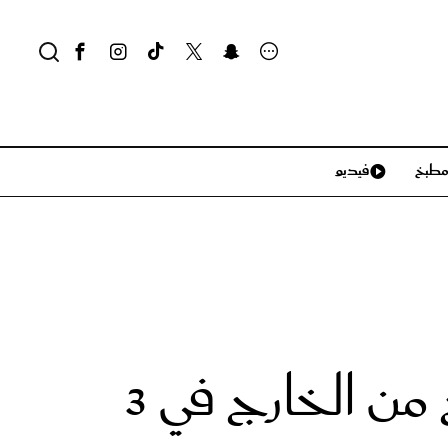
طبخ
فيديو
لايف ستايل
سياحة وسفر
منزل وديكور
تكنولوجيا
الكويت: ازدياد حالات الخلع و61 حالة زواج من الخارج في 3