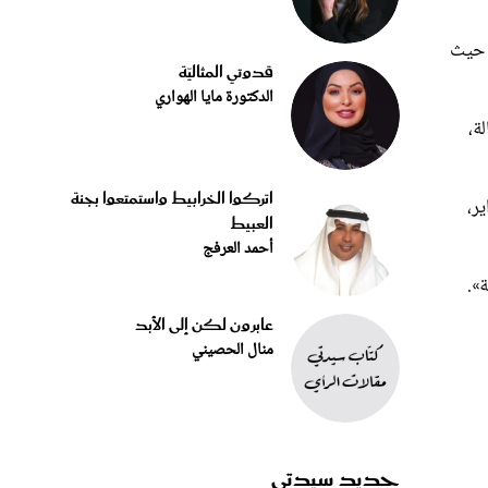
انية من حيث
قدوتي المثاليّة
الدكتورة مايا الهواري
رتبة الأولى من حيث حالات الخلع بواقع 95 حالة يليه يناير 90 حالة،
اتركوا الخرابيط واستمتعوا بجنة
اجعت هذه النسبة إلى 12.2 في فبراير،
العبيط
أحمد العرفج
عابرون لكن إلى الأبد
منال الحصيني
جديد سيدتي