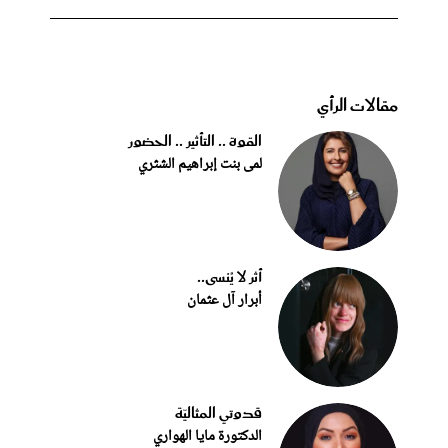
مقالات الرأي
القوة .. التأثير .. الحضور
لمى بنت إبراهيم الشثري
أثر لا يُنسى..
أبرار آل عثمان
قدوتي المثاليّة
الدكتورة مايا الهواري