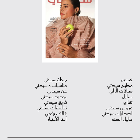
فيديو
مجلة سيدتي
مطبخ سيدتي
مناسبات X سيدتي
مقالات الرأي
عن سيدتي
ستايل
جديد سيدتي
تقارير
فريق سيدتي
عروس سيدتي
تطبيقات سيدتي
اصدارات سيدتي
غلاف رقمي
دليل السفر
آخر الأخبار