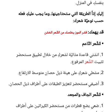
بنفسكِ في المنزل.
إليكِ إذاً الطريقة التي ستحتاجينها، وما يجب عليكِ فعله
حسب نوعيَّة شعرك:
قد يهمك:
قشر الموز يخلصك من الشَّعر الخشن
• للشَّعر النَّاعم
1. انشئي قاعدة مثاليَّة لشعركِ من خلال تطبيق مستحضر
تثبيت
الشَّعر
المرفوع.
2. مشطي شعركِ على هيئة ذيل حصان متوسط الارتفاع.
3. أضيفي مستحضر لتعزيز الطبقات على أطراف ذيل الحصان.
• للشَّعر الجاف والمجعد
1. ضعي بضع قطرات من مستحضر الكيراتين على أطراف