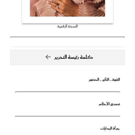
النسخة الرقمية
كلمة رئيسة التحرير
القوة .. التأثير .. الحضور
تصدق الأحلام
جرأة البدايات