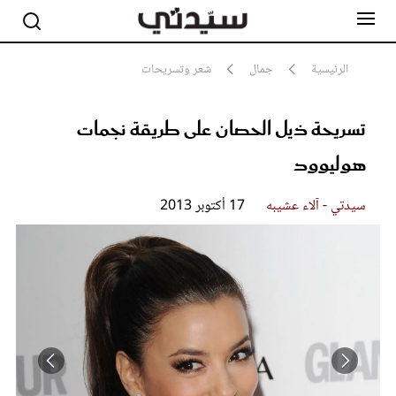
الرئيسية
جمال
شعر وتسريحات
تسريحة ذيل الحصان على طريقة نجمات
مشاهير
أناقة
هوليوود
جمال
صحة ورشاقة
سيدتي وطفلك
سيدتي - آلاء عشيبه
17 أكتوبر 2013
لايف ستايل
بلس+
فيديو
مطبخ سيدتي
مقالات الرأي
ستايل
تقارير