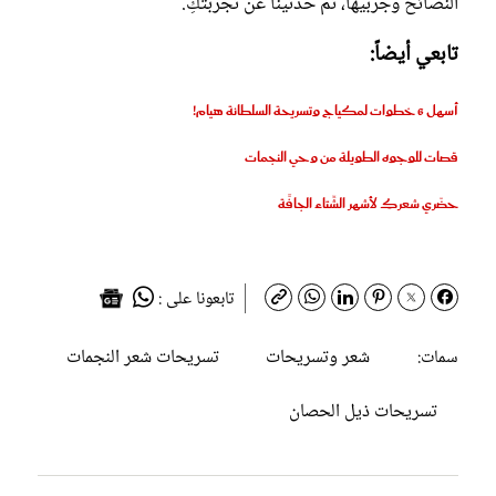
النصائح وجرِّبيها، ثم حدثينا عن تجربتكِ.
تابعي أيضاً:
أسهل 6 خطوات لمكياج وتسريحة السلطانة هيام!
قصات للوجوه الطويلة من وحي النجمات
حضّري شعركِ لأشهر الشِّتاء الجافَّة
تابعونا على :
شعر وتسريحات
تسريحات شعر النجمات
سمات:
تسريحات ذيل الحصان