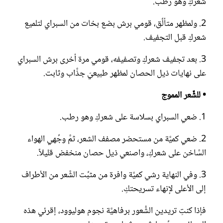
شعركِ وهو رطب.
2. ولمظهر متألِّق، قومي برش بضع بخات من السبراي لتلميع
شعركِ قبل التجفيف.
3. بعد تجفيف شعركِ وتصفيفه، قومي مرة أخرى برش السبراي
على نهايات ذيل الحصان لمظهر طبيعيّ جذَّاب وثابت.
• للشَّعر المموج
1. ضعي السبراي بسلاسة على شعركِ وهو رطب.
2. ضعي كميَّة من مستحضر مصفف الشعر، ثمَّ وجِّهي الهواء
السَّاخن على شعركِ، واصنعي ذيل حصان منخفض قليلاً.
3. وفي النهاية رشي كميَّة وافرة من مثبِّت الشَّعر من الأطراف
إلى الأعلى لإنهاء تسريحتكِ.
فإذا كنتِ تريدين الشُّعور برفاهيَّة نجوم هوليوود، إقرئي هذه