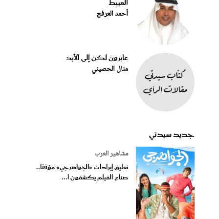
العبيط
أحمد العرفج
عابرون لكن إلى الأبد
منال الحصيني
جديد سيدتي
مشاهير العرب
تعليق إيرادات «الجواهرجي» مؤقتًا..
صناع الفيلم يكشفون ا...