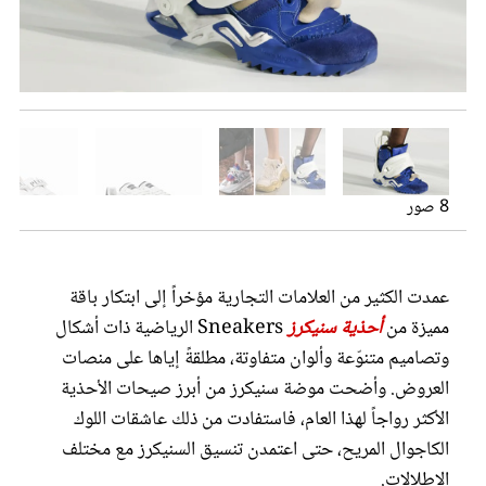
عروس سيدتي
8 صور
عمدت الكثير من العلامات التجارية مؤخراً إلى ابتكار باقة
مجلة سيدتي
مميزة من
أحذية سنيكرز
Sneakers الرياضية ذات أشكال
وتصاميم متنوّعة وألوان متفاوتة، مطلقةً إياها على منصات
غلاف رفمي
العروض. وأضحت موضة سنيكرز من أبرز صيحات الأحذية
الأكثر رواجاً لهذا العام، فاستفادت من ذلك عاشقات اللوك
الكاجوال المريح، حتى اعتمدن تنسيق السنيكرز مع مختلف
حذاء سنيكرز غوتشي لإطلالة الجامعة
حذاء سنيكرز بالنسياغا لإطلالة الجامعة
حذاء سنيكرز إميليو بوتشي لإطلالة الجامعة
حذاء سنيكرز غولدن جوس لإطلالة الجامعة
حذاء سنيكرز دولتشي اند غابانا لإطلالة الجامعة
الإطلالات.