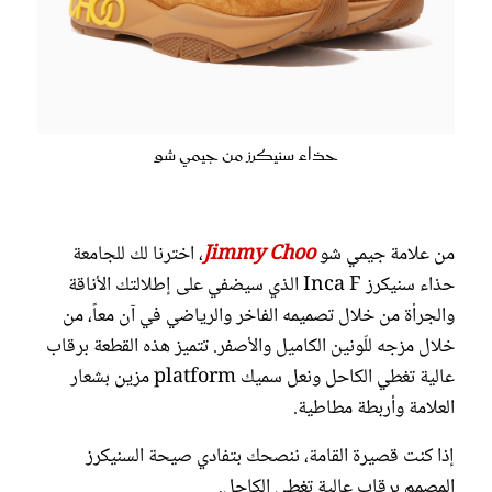
حذاء سنيكرز من جيمي شو
من علامة جيمي شو
Jimmy Choo
، اخترنا لك للجامعة
حذاء سنيكرز Inca F الذي سيضفي على إطلالتك الأناقة
والجرأة من خلال تصميمه الفاخر والرياضي في آن معاً، من
خلال مزجه للّونين الكاميل والأصفر. تتميز هذه القطعة برقاب
عالية تغطي الكاحل ونعل سميك platform مزين بشعار
العلامة وأربطة مطاطية.
إذا كنت قصيرة القامة، ننصحك بتفادي صيحة السنيكرز
المصمم برقاب عالية تغطي الكاحل.