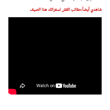
شاهدي أيضاً:حقائب القش لسفراتك هذا الصيف