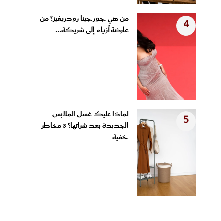
مَن هي جورجينا رودريغيز؟ مِن
4
عارضة أزياء إلى شريكة...
لماذا عليك غسل الملابس
5
الجديدة بعد شرائها؟ 3 مخاطر
خفية