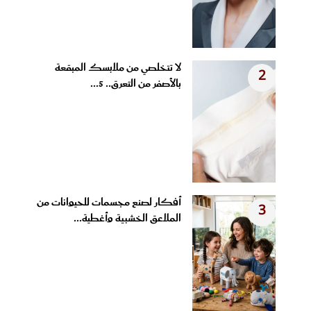
لا تتخلصي من ملابسك المبقعة
2
بالأصفر من التعرق.. 5...
أفكار لصنع مجسمات للحيوانات من
3
الملاعق الخشبية وأغطية...