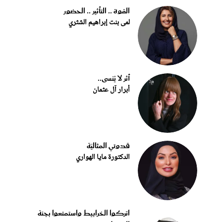
القوة .. التأثير .. الحضور
لمى بنت إبراهيم الشثري
أثر لا يُنسى..
أبرار آل عثمان
قدوتي المثاليّة
الدكتورة مايا الهواري
اتركوا الخرابيط واستمتعوا بجنة