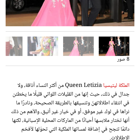
عروس سيدتي
8 صور
الملكة ليتيسيا
Queen Letizia من أكثر النساء أناقة، ولا
مجلة سيدتي
جدال في ذلك، حيث إنها من القليلات اللواتي قليلًا ما يخطئن
في انتقاء اطلالاتهنّ وتنسيقها بالطريقة الصحيحة، ونادرًا ما
غلاف رقمي
نراها في لوك غير موفق، أو في خيار غير أنيق، والأهم من ذلك
أنها تختار ملابسها أحيانًا من الماركات المحلية الإسبانية، لكنها
دائمًا تنجح في إضافة لمساتها الملكية التي تحوّلها لأفخم
فستان أنثوي معرق بالورود من تيمبرلي لندن اختارته الملكة ليتيسيا
تفاصيل اطلالة الملكة ليتسيا الأنيقة
الاطلالات.