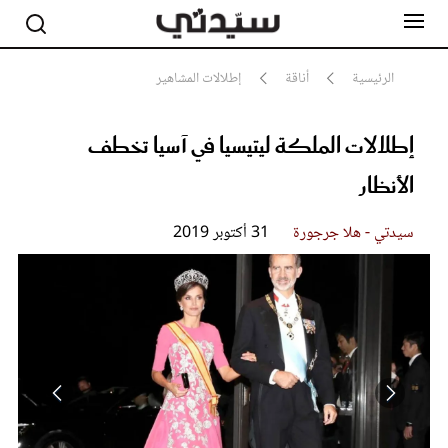
الرئيسية
أناقة
إطلالات المشاهير
إطلالات الملكة ليتيسيا في آسيا تخطف
مشاهير
أناقة
الأنظار
جمال
صحة ورشاقة
سيدتي وطفلك
سيدتي - هلا جرجورة
31 أكتوبر 2019
لايف ستايل
بلس+
فيديو
مطبخ سيدتي
مقالات الرأي
ستايل
تقارير