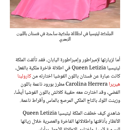
الملكة ليتيسيا في اطلالة ملكية ساحرة في فستان باللون
الزهري
أما لزيارتها لإمبراطور وإمبراطورة اليابان، فقد تألقت الملكة
ليتيسيا Queen Letizia في اطلالة فاخرة ملكية بالفعل،
كانت عبارة عن فستان باللون الفوشيا اختارته من
كارولينا
هيريرا
Carolina Herrera مطرز بورود ناعمة باللون
الفضي، وقد اختارت معه حقيبة كلاتش باللون الفوشيا أيضًا،
وزينت اللوك بالتاج الملكي المرصع بالماس وأقراط ناعمة.
شاهدي كيف خطفت الملكة ليتيسيا Queen Letizia
الأنظار بأناقتها واطلالاتها الفاخرة والعصرية خلال زياتها
الرسمية لآسيا، واختاري الاطلالة الأجمل برأيِك.