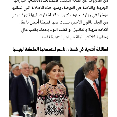
من المعروف عن الملكة ليتيسيا Queen Letizia خياراتها
الجريئة واللافتة في الموضة، ومنها هذه الاطلالة التي نسقتها
مؤخرًا في زيارة لجنوب كوريا، وقد اختارت فيها تنورة ميدي
من الجلد باللون الأحمر، نسقت معها قميصًا أبيض ناعمًا،
أكمامه مزينة بالدانتيل، وأكملت اللوك بحذاء بكعب عالٍ
وحقيبة كلاتش أنيقة من لون التنورة نفسه.
اطلالة أنثوية في فستان ناعم اعتمدتها الملكة ليتيسيا