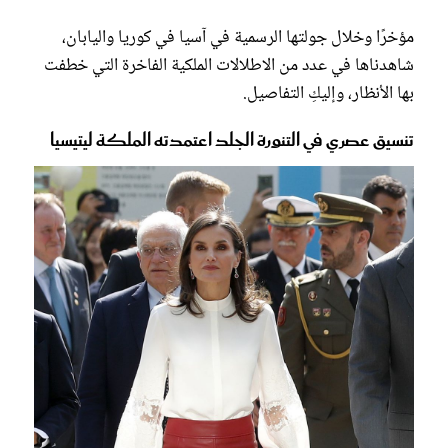
فستان ميدي معرق بالورود تألقت به الملكة ليتيسيا
مؤخرًا وخلال جولتها الرسمية في آسيا في كوريا واليابان،
تنسيق شبابي في تنورة ميدي جلد وقميص أبيض اعتمدته الملكة ليتيسيا
شاهدناها في عدد من الاطلالات الملكية الفاخرة التي خطفت
بها الأنظار، وإليكِ التفاصيل.
فستان ماكسي مزين بالورود اختارته الملكة ليتيسيا وزينت خصره بحزام
أخضر
تنسيق عصري في التنورة الجلد اعتمدته الملكة ليتيسيا
الملكة ليتيسيا في اطلالة ملكية ساحرة في فستان باللون الزهري