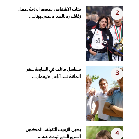
مئات الأشخاص تجمعوا لرؤية حفل
2
زفاف رونالدو وجورجينا.....
مسلسل مازلت في السابعة عشر
3
الحلقة 11.. آراس وتيومان...
بديل الزيوت الثقيلة.. المكوّن
4
السري الذي تبحث عنه...