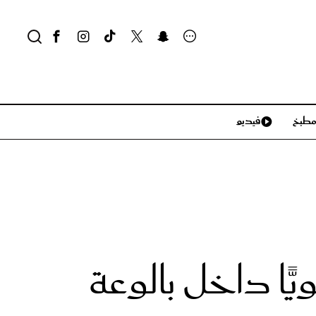
طبخ
فيديو
لايف ستايل
سياحة وسفر
منزل وديكور
تكنولوجيا
ًّا داخل بالوعة