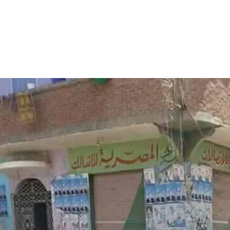
الات الرأي
تطبيقات سيدتي
ايل
دليل السفر
ارير
آخر الأخبار
وس سيدتي
مجلة سيد
غلاف رف