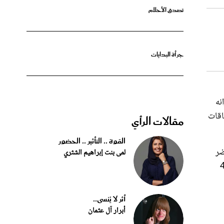
جرأة البدايات
نه
يب شابان باختناقات
مقالات الرأي
القوة .. التأثير .. الحضور
ضر
لمى بنت إبراهيم الشثري
ار 30 سنة وهاني الجمل 32 سنة ومحمد عبده خفاجة 40
أثر لا يُنسى..
أبرار آل عثمان