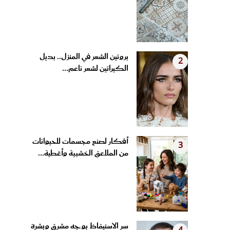
بروتين الشعر في المنزل.. بديل
2
الكيراتين لشعر ناعم...
أفكار لصنع مجسمات للحيوانات
3
من الملاعق الخشبية وأغطية...
سر الاستيقاظ بوجه مشرق وبشرة
4
مشدودة.. عادات مسائية...