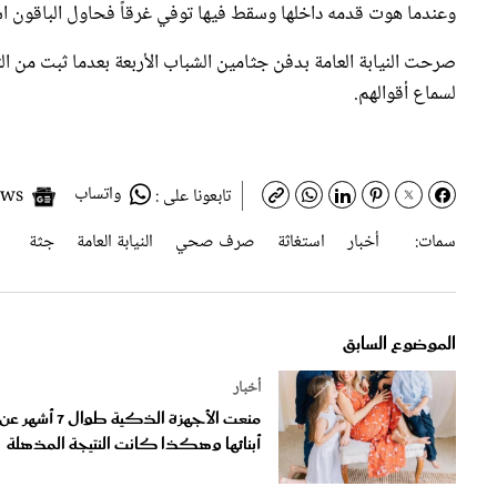
صرحت النيابة العامة بدفن جثامين الشباب الأربعة بعدما ثبت من ال
لسماع أقوالهم.
واتساب
Google News
تابعونا على :
سمات:
أخبار
استغاثة
صرف صحي
النيابة العامة
جثة
الموضوع السابق
أخبار
منعت الأجهزة الذكية طوال 7 أشهر عن
أبنائها وهكذا كانت النتيجة المذهلة