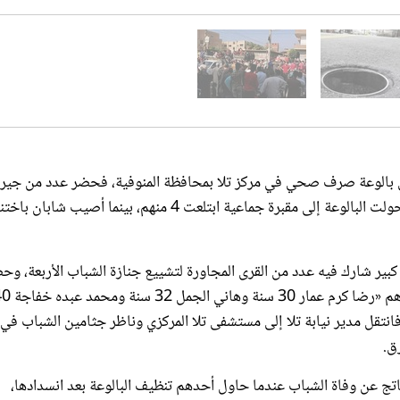
 بالوعة صرف صحي في مركز تلا بمحافظة المنوفية، فحضر عدد من جيرا
وأصدقائه وحاولوا إنقاذ الشاب من الموت، حيلتهم باءت بالفشل وتحولت البالوعة إلى مقبرة جماعية ابتلعت 4 منهم، بينما أص
ير شارك فيه عدد من القرى المجاورة لتشييع جنازة الشباب الأربعة، وح
فريق من قوات الدفاع المدني وتمكنوا من انتشال جثث المتوفين وهم «رضا كرم عم
 العامة بالحادث فانتقل مدير نيابة تلا إلى مستشفى تلا المركزي وناظر جثامين الشباب في
ق.
تج عن وفاة الشباب عندما حاول أحدهم تنظيف البالوعة بعد انسدادها،
تخراج جثته لكنهم توفوا معه.