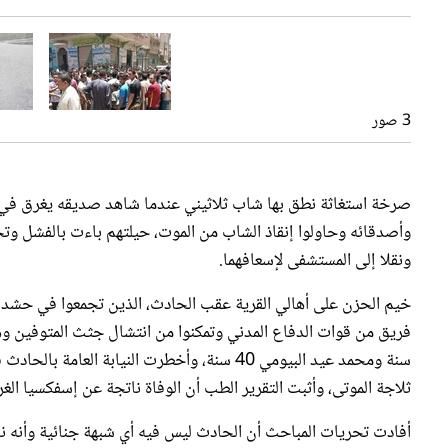
3 صور
صرخة استغاثة نطق بها شاب ثلاثيني عندما شاهد صديقه يغرق في
ونقلا إلى المستشفى لإسعافهما.
خيم الحزن على أهالي القرية عقب الحادث، الذين تجمعوا في حشد كب
سنة ومحمد عيد البيومي 40 سنة، وأخطرت النيابة
ثلاجة الموتى، وأثبت التقرير الطب أن الوفاة ناتجة عن إسفكسيا الغر
أفادت تحريات المباحث أن الحادث ليس فيه أي شبهة جنائية وأنه نا
وعندما هوت قدمه داخلها وسقط فيها توفي غرقاً فحاول الباقون اس