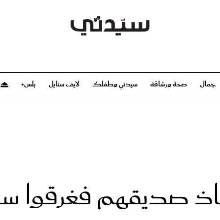
جمال
صحة ورشاقة
سيدتي وطفلك
لايف ستايل
بلس+
م
صحة ورشاقة
سيدتي وطفلك
بشرة
صحة
الحمل والولادة
ريحات
رشاقة و تغذية
مولودك
وعطور
أطفال ومراهقون
صحة الطفل
قاذ صديقهم فغرقوا سوي
مجلة سيدتي
مناسبات X سيدتي
ديو
عن سيدتي
بخ سيدتي
فريق سيدتي