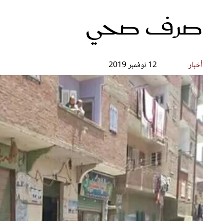
صرف صحي
قصص ملهمة
مق
شباب وبنات
ست
علاقات زوجية
تق
عر
أخبار
12 نوفمبر 2019