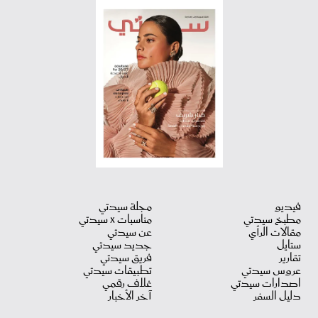
فيديو
مجلة سيدتي
مطبخ سيدتي
مناسبات X سيدتي
مقالات الرأي
عن سيدتي
ستايل
جديد سيدتي
تقارير
فريق سيدتي
عروس سيدتي
تطبيقات سيدتي
اصدارات سيدتي
غلاف رقمي
دليل السفر
آخر الأخبار