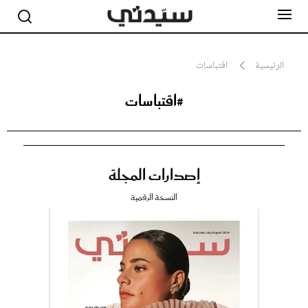
الرئيسية
اقتباسات
#اقتباسات
مشاهير
أناقة
جمال
صحة ورشاقة
سيدتي وطفلك
إصدارات المجلة
لايف ستايل
بلس+
النسخة الرقمية
فيديو
مطبخ سيدتي
مقالات الرأي
ستايل
تقارير