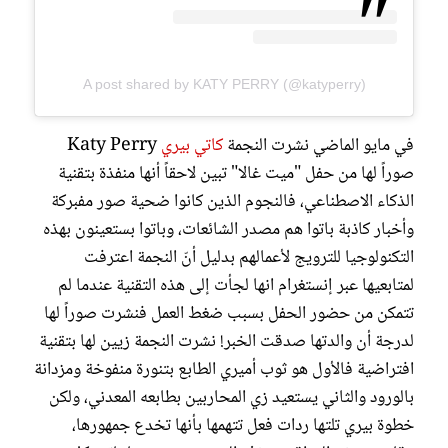
A post shared by KATY PERRY (@katyperry)
في مايو الماضي نشرت النجمة
كاتي بيري
Katy Perry
صوراً لها من حفل "ميت غالا" تبين لاحقاً أنها منفذة بتقنية
الذكاء الاصطناعي، فالنجوم الذين كانوا ضحية صور مفبركة
وأخبار كاذبة باتوا هم مصدر الشائعات، وباتوا بستعينون بهذه
التكنولوجيا للترويج لأعمالهم بدليل أنّ النجمة اعترفت
لمتابعيها عبر إنستغرام انها لجأت إلى هذه التقنية عندما لم
تتمكن من حضور الحفل بسبب ضغط العمل فنشرت صوراً لها
لدرجة أن والدتها صدقت الخبر! نشرت النجمة زيين لها بتقنية
افتراضية فالأول هو ثوب أميري الطابع بتنورة منفوخة ومزدانة
بالورود والثاني يستعيد زي المحاربين بطابعه المعدني، ولكن
خطوة بيري تلتها ردات فعل تتهمها بأنها تخدع جمهورها،