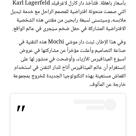
بأسعار باهظة. فلنأخذ دار كارل لاغرفيلد Karl Lagerfeld
التي صممت منحوتة افتراضية للمصمم الراحل مع خدمة تبديل
ملابسه، وسيتسنى لسبعة رابحين من مقتني هذه الشخصية
الافتراضية المشاركة في حفل ضخم سيُجرى في عالم الواقع.
وفي هذا الإطار، تبنت دار موشي Mochi هذه التقنية في
صناعة التصاميم وأعلنت مؤخراً عن مشاركتها في عروض
اسبوع الميتافيرس للأزياء، وأوضحت في منشور لها على
إنستغرام أن عالم الميتافيرس أتاح للدار التفنن في استخدام
القماش مستعينة بهذه التكنولوجيا الجديدة للخروج بمجموعة
خارجة عن المألوف.