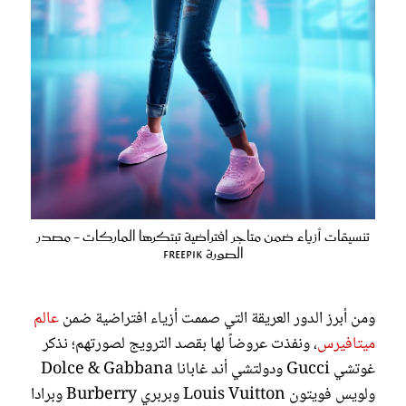
تنسيقات أزياء ضمن متاجر افتراضية تبتكرها الماركات - مصدر
الصورة Freepik
ومن أبرز الدور العريقة التي صممت أزياء افتراضية ضمن
عالم
ميتافيرس
، ونفذت عروضاً لها بقصد الترويج لصورتهم؛ نذكر
غوتشي Gucci ودولتشي أند غابانا Dolce & Gabbana
ولويس فويتون Louis Vuitton وبربري Burberry وبرادا