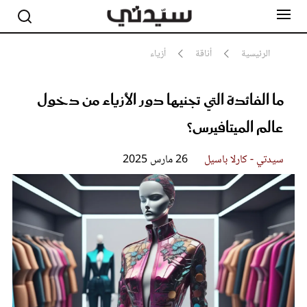
الرئيسية
أناقة
أزياء
ما الفائدة التي تجنيها دور الأزياء من دخول
مشاهير
أناقة
عالم الميتافيرس؟
جمال
صحة ورشاقة
سيدتي وطفلك
سيدتي - كارلا باسيل
26 مارس 2025
لايف ستايل
بلس+
فيديو
مطبخ سيدتي
مقالات الرأي
ستايل
تقارير