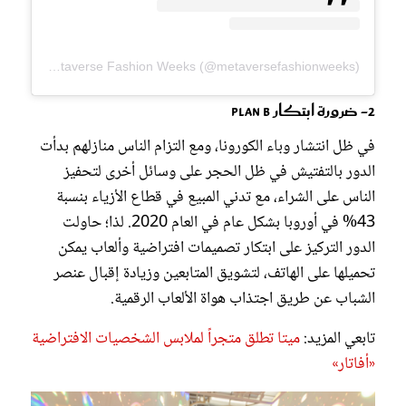
A post shared by Metaverse Fashion Weeks (@metaversefashionweeks)
2- ضرورة ابتكار Plan B
في ظل انتشار وباء الكورونا، ومع التزام الناس منازلهم بدأت
الدور بالتفتيش في ظل الحجر على وسائل أخرى لتحفيز
الناس على الشراء، مع تدني المبيع في قطاع الأزياء بنسبة
43% في أوروبا بشكل عام في العام 2020. لذا؛ حاولت
الدور التركيز على ابتكار تصميمات افتراضية وألعاب يمكن
تحميلها على الهاتف، لتشويق المتابعين وزيادة إقبال عنصر
الشباب عن طريق اجتذاب هواة الألعاب الرقمية.
تابعي المزيد:
ميتا تطلق متجراً لملابس الشخصيات الافتراضية
«أفاتار»