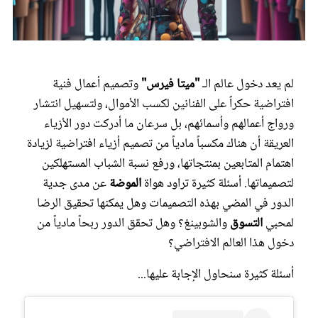
عروس سيدتي
لم يعد دخول عالم الـ
"ميتا فيرس"
وتصميم أعمال فنية
افتراضية حكراً على الفنانين لكسب الأموال، ولتسهيل انتشار
ورواج أعمالهم وأسمائهم، بل سرعان ما أدركت دور الأزياء
العريقة أن هناك مكسباً مادياً من تصميم أزياء افتراضية لزيادة
اهتمام المتابعين بمنتجاتها، ورفع نسبة الشباب المستهلكين
لتصميماتها. أسئلة كثيرة تراود هواة
الموضة
عن مدى جدية
الدور في المضي بهذه التصميمات وهل يمكنها تحقيق الرضا
مجلة سيدتي
لمحبي
التسوق
والشوبينغ؟ وهل تحقق الدور ربحاً مادياً من
دخول هذا العالم الافتراضي؟
غلاف رفمي
أسئلة كثيرة سنحاول الإجابة عليها...