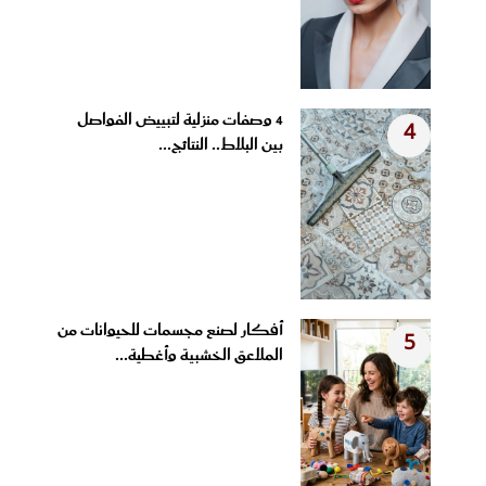
4 وصفات منزلية لتبييض الفواصل
4
بين البلاط.. النتائج...
أفكار لصنع مجسمات للحيوانات من
5
الملاعق الخشبية وأغطية...