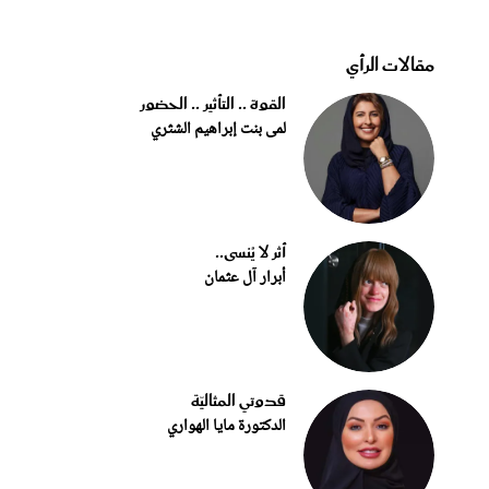
مقالات الرأي
القوة .. التأثير .. الحضور
لمى بنت إبراهيم الشثري
أثر لا يُنسى..
أبرار آل عثمان
قدوتي المثاليّة
الدكتورة مايا الهواري