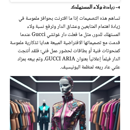
4- زيادة ولاء المستهلك
تساهم هذه التصميمات إذا ما اقترنت بحوافز ملموسة في
زيادة اهتمام المتابعين وعشاق الدار وترفع نسبة ولاء
المستهلك للدور، مثل ما فعلت دار غوتشي Gucci عندما
قدمت مع تصميماتها الافتراضية المبيعة هدايا تذكارية ملموسة
كمنحوتات فنية أو بطاقات لحضور عمل فني؛ فلقد أنتجت
الدار فيلماً إعلانياً بعنوان GUCCI ARIA، وتم بيعه بمزاد
علني عاد ريعه لمنظمة اليونيسيف.