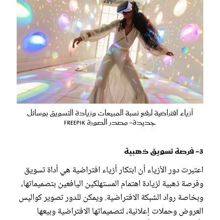
أزياء افتراضية لرفع نسبة المبيعات وزيادة التسويق بوسائل
جديدة- مصدر الصورة Freepik
3- فرصة تسويق ذهبية
اعتبرت دور الأزياء أن ابتكار أزياء افتراضية هي أداة تسويق
وفرصة ذهبية لزيادة اهتمام المستهلكين اليافعين بتصميماتها،
وبخاصة رواد الشبكة الافتراضية. ويمكن للدور تصوير كواليس
العروض وحملات إعلانية، لتصميماتها الافتراضية وبيعها