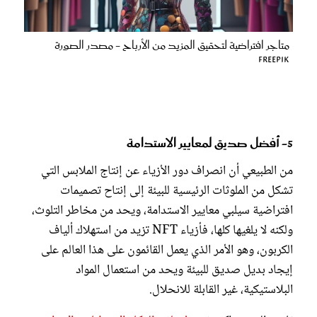
متاجر افتراضية لتحقيق المزيد من الأرباح - مصدر الصورة
Freepik
5- أفضل صديق لمعايير الاستدامة
من الطبيعي أن انصراف دور الأزياء عن إنتاج الملابس التي
تشكل من الملوثات الرئيسية للبيئة إلى إنتاح تصميمات
افتراضية سيلبي معايير الاستدامة، ويحد من مخاطر التلوث،
ولكنه لا يلغيها كلها، فأزياء NFT تزيد من استهلاك ألياف
الكربون، وهو الأمر الذي يعمل القائمون على هذا العالم على
إيجاد بديل صديق للبيئة ويحد من استعمال المواد
البلاستيكية، غير القابلة للانحلال.