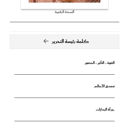
النسخة الرقمية
كلمة رئيسة التحرير
القوة .. التأثير .. الحضور
تصدق الأحلام
جرأة البدايات