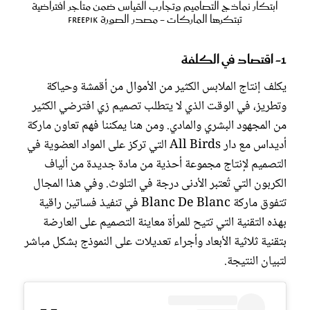
ابتكار نماذج التصاميم وتجارب القياس ضمن متاجر افتراضية
تبتكرها الماركات - مصدر الصورة Freepik
1- اقتصاد في الكلفة
يكلف إنتاج الملابس الكثير من الأموال من أقمشة وحياكة
وتطريز، في الوقت الذي لا يتطلب تصميم زي افترضي الكثير
من المجهود البشري والمادي. ومن هنا يمكننا فهم تعاون ماركة
أديداس مع دار All Birds التي تركز على المواد العضوية في
التصميم لإنتاج مجموعة أحذية من مادة جديدة من ألياف
الكربون التي تُعتبر الأدنى درجة في التلوث. وفي هذا المجال
تتفوق ماركة Blanc De Blanc في تنفيذ فساتين راقية
بهذه التقنية التي تتيح للمرأة معاينة التصميم على العارضة
بتقنية ثلاثية الأبعاد وأجراء تعديلات على النموذج بشكل مباشر
لتبيان النتيجة.