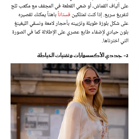
على ألياف القماش، أو ضعي القطعة في المجفف مع مكعب ثلج
لتفريغ سريع. إذا كنت تمتلكين
فستاناً
باهتاً يمكنك تقصيره
على شكل بلوزة طويلة وتزيينه بأحجار لامعة ونسقي الليغينغ
بلون حيادي لإضفاء طابع عصري على الإطلالة كما في الصورة
التي اخترناها.
2- جددي الأكسسوارات وتقنيات الخياطة