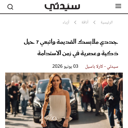
الرئيسية
أناقة
أزياء
جددي ملابسك القديمة واتبعي 7 حيل
مشاهير
أناقة
ذكية وعصرية في زمن الاستدامة
جمال
صحة ورشاقة
سيدتي وطفلك
سيدتي - كارلا باسيل
03 يونيو 2026
لايف ستايل
بلس+
فيديو
مطبخ سيدتي
مقالات الرأي
ستايل
تقارير