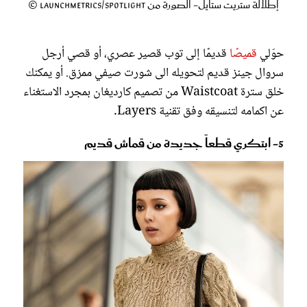
إطلالة ستريت ستايل- الصورة من Launchmetrics/Spotlight ©
حوّلي
قميصًا
قديمًا إلى توب قصير عصري، أو قصي أرجل
سروال جينز قديم لتحويله الى شورت صيفي ممزق. أو يمكنك
خلق سترة Waistcoat من تصميم كارديغان بمجرد الاستغناء
عن اكمامه لتنسيقه وفق تقنية Layers.
5- ابتكري قطعاً جديدة من قماش قديم