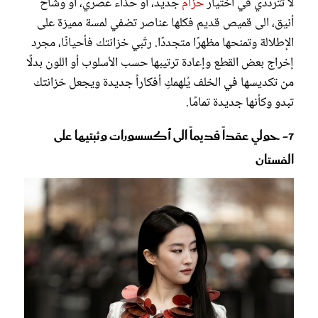
لا تترددي في اختيار
حزام
جديد، أو حذاء عصري، أو وشاح
أنيق، الى قميص قديم فكلها عناصر تضفي لمسة مميزة على
الإطلالة وتمنحها مظهرًا متجددًا. رتّبي خزانتك فأحيانًا، مجرد
إخراج بعض القطع وإعادة ترتيبها حسب الأسلوب أو اللون بدلًا
من تكديسها في الخلف يُلهمكِ أفكاراً جديدة ويجعل خزانتك
تبدو وكأنها جديدة تمامًا.
7- حولي عقداً قديماً الى أكسسورات وثبتيها على
الفستان