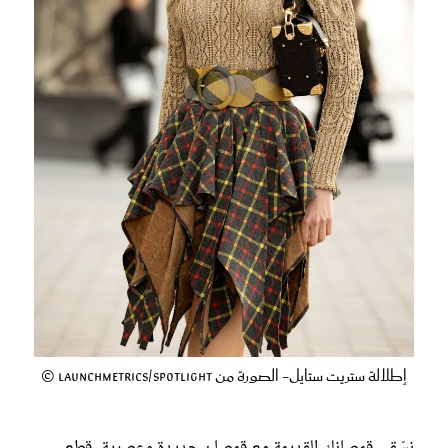
إطلالة ستريت ستايل- الصورة من Launchmetrics/Spotlight ©