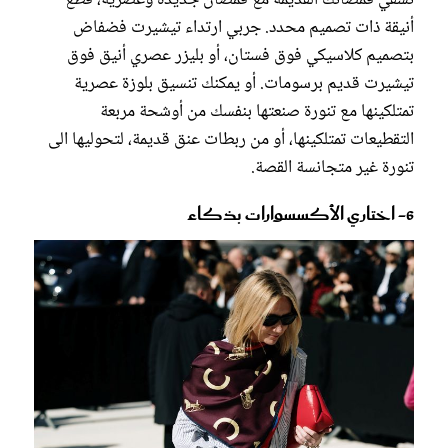
نسّقي قمصانك القديمة مع قمصان جديدة وعصرية، قطع
أنيقة ذات تصميم محدد. جربي ارتداء تيشيرت فضفاض
بتصميم كلاسيكي فوق فستان، أو بليزر عصري أنيق فوق
تيشيرت قديم برسومات. أو يمكنك تنسيق بلوزة عصرية
تمتلكينها مع تنورة صنعتها بنفسك من أوشحة مربعة
التقطيعات تمتلكينها، أو من ربطات عنق قديمة، لتحوليها الى
تنورة غير متجانسة القصة.
6- اختاري الأكسسوارات بذكاء