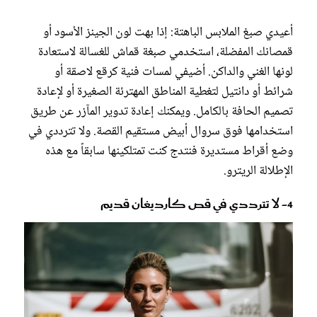
أعيدي صبغ الملابس الباهتة: إذا بهت لون الجينز الأسود أو
قمصانك المفضلة، استخدمي صبغة قماش للغسالة لاستعادة
لونها الغني والداكن. أضيفي لمسات فنية كرقع لاصقة أو
شرائط أو دانتيل لتغطية المناطق المهترئة الصغيرة أو لإعادة
تصميم الحافة بالكامل. ويمكنك إعادة تدوير المآزر عن طريق
استخدامها فوق سروال أبيض مستقيم القصة. ولا تترددي في
وضع أقراط مستديرة فنتدج كنت تمتلكينها سابقاً مع هذه
الإطلالة الريترو.
4- لا تترددي في قص كارديغان قديم