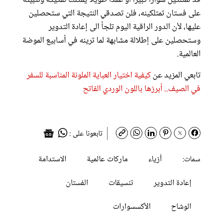
قد تمتلكين سواراً كبيراً أو عقداً طويلاً يمكنك تفكيكه وتثبيته
على فستان تمتلكينه، فلن تصدقي النتيجة التي ستحصلين
عليها، لأن الدور الراقية اليوم تلجأ الى إعادة التدوير
وستحصلين على إطلالة مشابهة لما ترينه في أسابيع الموضة
العالمية.
تابعي المزيد عن
كيفية اختيار العباية الملونة المناسبة للسفر
في الصيف.. أبرزها باللون الوردي الفاتح
تابعونا على :
أزياء
ماركات عالمية
الاستدامة
سمات:
إعادة التدوير
تنسيقات
الفستان
الوشاح
الأكسسوارات