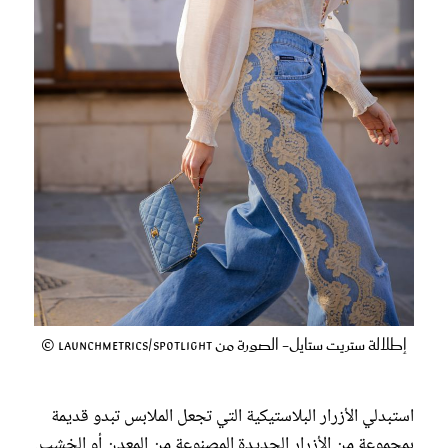
إطلالة ستريت ستايل- الصورة من Launchmetrics/Spotlight ©
استبدلي الأزرار البلاستيكية التي تجعل الملابس تبدو قديمة
بمجموعة من الأزرار الجديدة المصنوعة من المعدن أو الخشب.