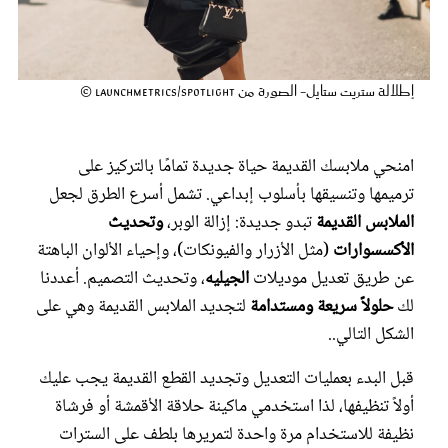
عروس سيدتي
إطلالة ستريت ستايل- الصورة من Launchmetrics/Spotlight ©
امنحي ملابسك القديمة حياة جديدة تمامًا بالتركيز على
ترميمها وتنسيقها بأسلوب إبداعي. تشمل أسرع الطرق لجعل
الملابس القديمة
تبدو جديدة: إزالة الوبر،
وتحديث
الأكسسوارات
(مثل الأزرار والفيونكات)، وإحياء الألوان الباهتة
عن طريق تعديل موديلات
الجيليه
، وتحديث التصميم. أعددنا
مجلة سيدتي
لك
حلولاً سريعة ومستدامة
لتجديد الملابس القديمة وهي على
الشكل التالي..
غلاف رفمي
قبل البدء بعمليات التعديل وتجديد القطع القديمة يجب عليك
أولاً تنظيفها، لذا استخدمي ماكينة حلاقة الأقمشة أو فرشاة
نظيفة للاستخدام مرة واحدة لتمريرها بلطف على السترات