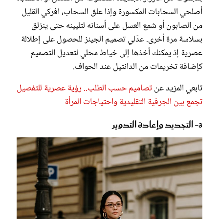
أصلحي السحابات المكسورة وإذا علق السحاب، افركي القليل
من الصابون أو شمع العسل على أسنانه لتليينه حتى ينزلق
بسلاسة مرة أخرى. عدّلي تصميم الجينز للحصول على إطلالة
عصرية إذ يمكنك أخذها إلى خياط محلي لتعديل التصميم
كإضافة تخريمات من الدانتيل عند الحواف.
تابعي المزيد عن
تصاميم حسب الطلب.. رؤية عصرية للتفصيل
تجمع بين الحِرفية التقليدية واحتياجات المرأة
3- التجديد وإعادة التدوير