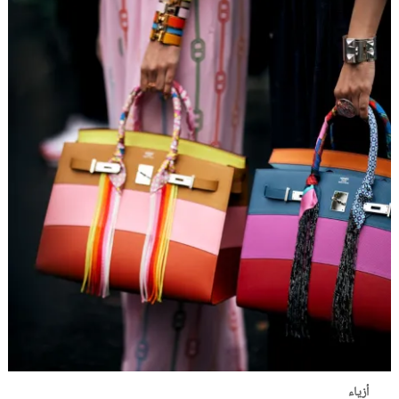
أزياء