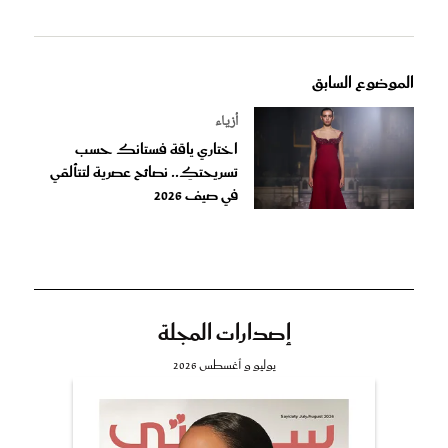
الموضوع السابق
أزياء
اختاري ياقة فستانك حسب
تسريحتكِ.. نصائح عصرية لتتألقي
في صيف 2026
إصدارات المجلة
يوليو و أغسطس 2026